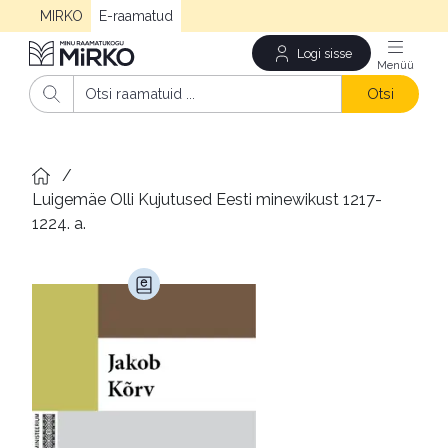
MIRKO
E-raamatud
Logi sisse
Men
Otsi
/
Luigemäe Olli Kujutused Eesti minewikust 1217-
1224. a.