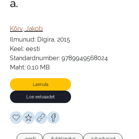
a.
Kõrv, Jakob
Ilmunud: Digira, 2015
Keel: eesti
Standardnumber: 9789949568024
Maht: 0.10 MB
Laenuta
Loe eelvaadet
eesti
ilukirjandus
jutustused