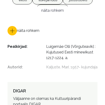
e-raamatud
näita rohkem
näita rohkem
Pealkirjad
:
Luigemäe Olli [Võrguteavik] : 
Kujutused Eesti minewikust 
1217-1224. a.
Autorid
:
Kaljuste, Mari, 1957- kujundaja
DIGAR
Väljaanne on olemas ka Kultuuripärandi
portaalis DIGAR