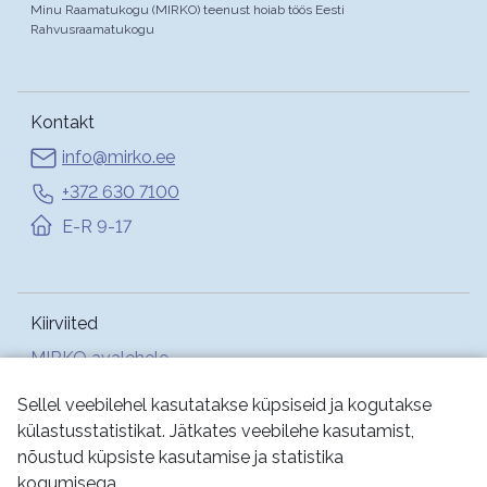
Minu Raamatukogu (MIRKO) teenust hoiab töös Eesti
Rahvusraamatukogu
Kontakt
info@mirko.ee
+372 630 7100
E-R 9-17
Kiirviited
MIRKO avalehele
Abi
Sellel veebilehel kasutatakse küpsiseid ja kogutakse
külastusstatistikat. Jätkates veebilehe kasutamist,
nõustud küpsiste kasutamise ja statistika
Jälgi meid:
kogumisega.