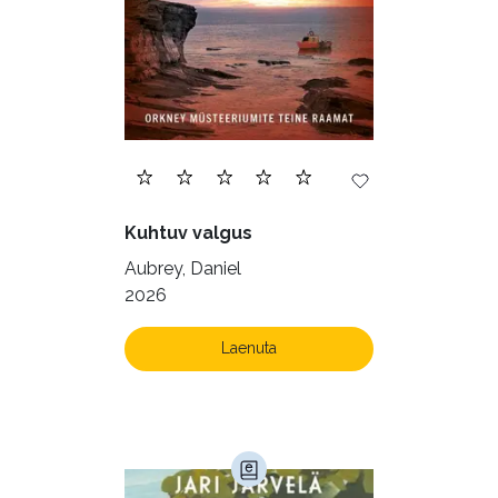
Filosoofia (148)
Geograafia (65)
Haridus (20)
Ilukirjandus (4259)
Juhtimine (23)
Kodu ja aed (38)
Kuhtuv valgus
Krimi ja põnevik (1287)
Aubrey, Daniel
Kultuur ja teadus (45)
2026
Kunst ja looming (86)
Laenuta
Laste- ja noortekirjandus (582)
Loodus (53)
Loodusteadus (32)
Luule (75)