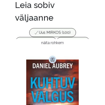
Leia sobiv
väljaanne
Uus MIRKOS (100)
Populaarsed (25)
Ajakirjad (17)
näita rohkem
Ajalugu (166)
Armastusromaanid (294)
Audioperioodika
Biograafiad (229)
Eesti kirjandus (1778)
Ettevõtlus (30)
Filoloogia (121)