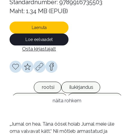
Standardnumber: 9789916735503
Maht: 1.34 MB (EPUB)
Laenuta
Loe eelvaadet
Osta kirjastajalt
rootsi
ilukirjandus
kriminaalromaanid
põnevusromaanid
näita rohkem
e-raamatud
„Jumal on hea. Täna öösel hoiab Jumal meie üle
oma valvavat kätt.“ Nii mõtleb armastatud ja