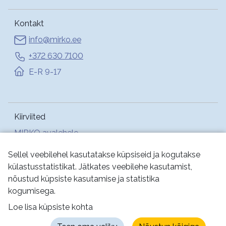
Kontakt
info@mirko.ee
+372 630 7100
E-R 9-17
Kiirviited
MIRKO avalehele
Abi
Sellel veebilehel kasutatakse küpsiseid ja kogutakse
külastusstatistikat. Jätkates veebilehe kasutamist,
nõustud küpsiste kasutamise ja statistika
Jälgi meid:
kogumisega.
Loe lisa küpsiste kohta
Kasutustingimused
Küpsised
Privaatsus