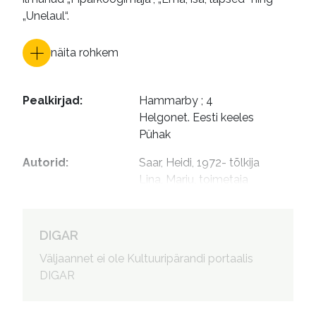
„Unelaul“.
näita rohkem
Pealkirjad
:
Hammarby ; 4

Helgonet. Eesti keeles

Pühak
Autorid
:
Saar, Heidi, 1972- tõlkija

Lina, Marju, toimetaja

Ristmets, Anu, 1965- 
kujundaja
DIGAR
Väljaannet ei ole Kultuuripärandi portaalis
DIGAR