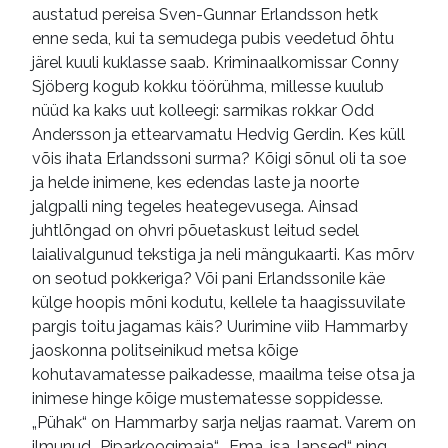
austatud pereisa Sven-Gunnar Erlandsson hetk
enne seda, kui ta semudega pubis veedetud õhtu
järel kuuli kuklasse saab. Kriminaalkomissar Conny
Sjöberg kogub kokku töörühma, millesse kuulub
nüüd ka kaks uut kolleegi: sarmikas rokkar Odd
Andersson ja ettearvamatu Hedvig Gerdin. Kes küll
võis ihata Erlandssoni surma? Kõigi sõnul oli ta soe
ja helde inimene, kes edendas laste ja noorte
jalgpalli ning tegeles heategevusega. Ainsad
juhtlõngad on ohvri põuetaskust leitud sedel
laialivalgunud tekstiga ja neli mängukaarti. Kas mõrv
on seotud pokkeriga? Või pani Erlandssonile käe
külge hoopis mõni kodutu, kellele ta haagissuvilate
pargis toitu jagamas käis? Uurimine viib Hammarby
jaoskonna politseinikud metsa kõige
kohutavamatesse paikadesse, maailma teise otsa ja
inimese hinge kõige mustematesse soppidesse.
„Pühak“ on Hammarby sarja neljas raamat. Varem on
ilmunud „Piparkoogimaja“, „Ema, isa, lapsed“ ning