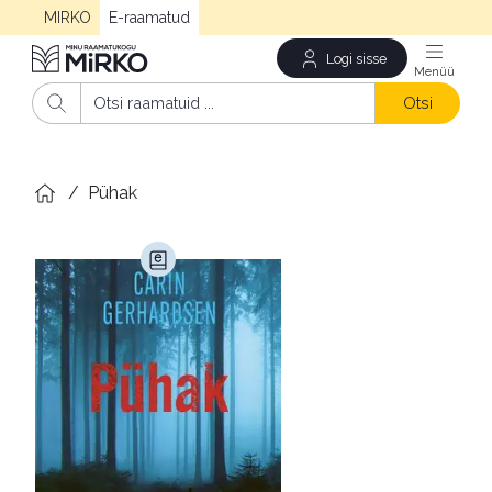
MIRKO
E-raamatud
Logi sisse
Men
Otsi
/
Pühak