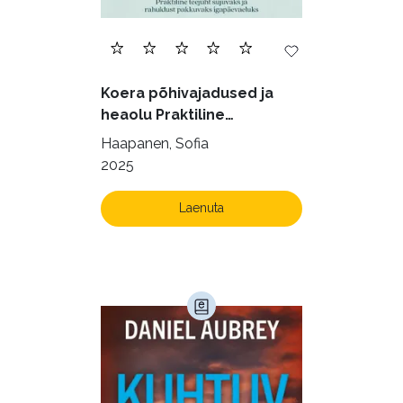
Tervis (147)
Transport (8)
Ulme ja fantaasia (245)
Koera põhivajadused ja
Vabakasutus (423)
Õigus (22)
heaolu Praktiline
Õppekirjandus (48)
käsiraamat sujuvaks ja
Haapanen, Sofia
rahuldust pakkuvaks
2025
Ühiskond (168)
igapäevaeluks
Laenuta