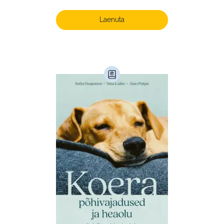
Kunst ja looming (86)
Laenuta
Laste- ja noortekirjandus (582)
Loodus (54)
Loodusteadus (32)
Luule (75)
Maamajandus (24)
Majandus (34)
Perioodika (15)
Psühholoogia (183)
Rahandus (46)
Religioon (107)
Siseturvalisus (34)
Sport (52)
Tehnika (6)
Telekommunikatsioon (9)