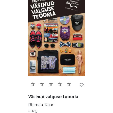
Audioperioodika
Biograafiad (228)
Eesti kirjandus (1775)
Ettevõtlus (30)
Filoloogia (121)
Filosoofia (145)
Geograafia (65)
Haridus (20)
Ilukirjandus (4257)
Juhtimine (23)
Kodu ja aed (38)
Väsinud valguse teooria
Krimi ja põnevik (1286)
Riismaa, Kaur
Kultuur ja teadus (45)
2025