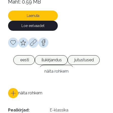
Maht: 0.59 MB
Laenuta
Loe eelvaadet
eesti
ilukirjandus
jutustused
e-raamatud
näita rohkem
näita rohkem
Pealkirjad
:
E-klassika
