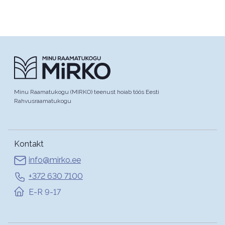
Minu Raamatukogu (MIRKO) teenust hoiab töös Eesti
Rahvusraamatukogu
Kontakt
info@mirko.ee
+372 630 7100
E-R 9-17