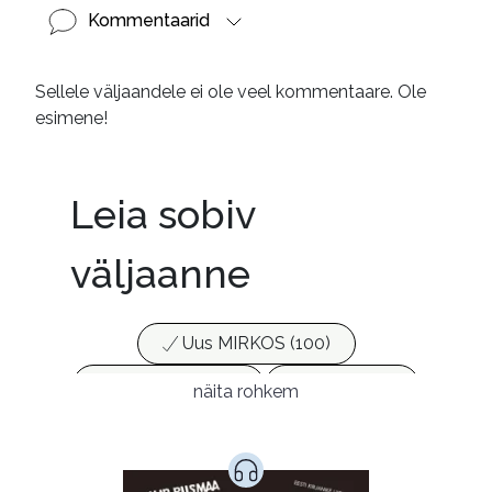
Kommentaarid
Sellele väljaandele ei ole veel kommentaare. Ole
esimene!
Leia sobiv
väljaanne
Uus MIRKOS (100)
Populaarsed (25)
Ajakirjad (17)
näita rohkem
Ajalugu (165)
Armastusromaanid (291)