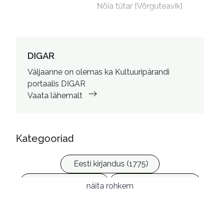
Nõia tütar [Võrguteavik]
DIGAR
Väljaanne on olemas ka Kultuuripärandi
portaalis DIGAR
Vaata lähemalt
Kategooriad
Eesti kirjandus (1775)
Ilukirjandus (4257)
Vabakasutus (423)
näita rohkem