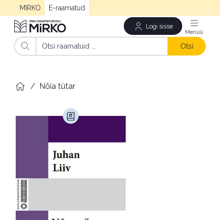
MIRKO
E-raamatud
Logi sisse
Men
Otsi
/
Nõia tütar