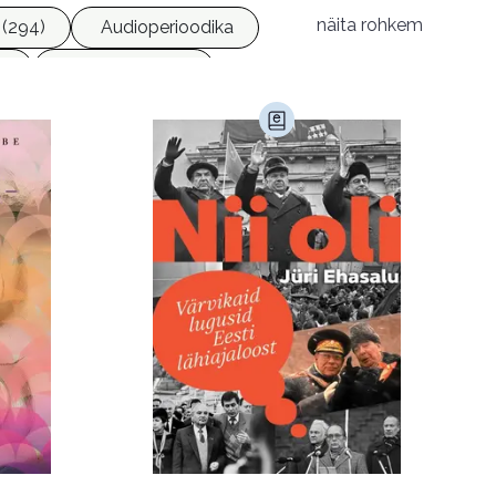
näita rohkem
(294)
Audioperioodika
)
Geograafia (65)
)
Kultuur ja teadus (45)
Luule (75)
Religioon (107)
Transport (8)
168)