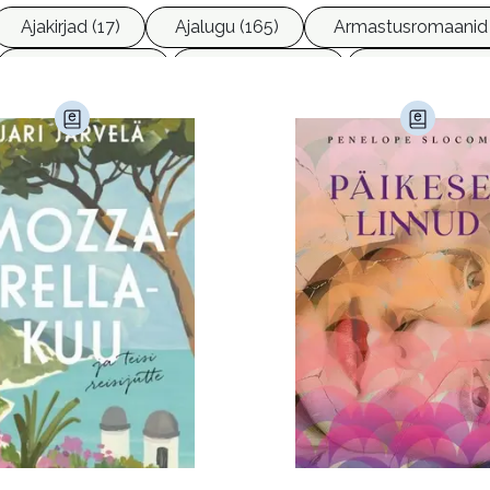
Ajakirjad (17)
Ajalugu (165)
Armastusromaanid 
Ettevõtlus (30)
Filoloogia (121)
Filosoofia (147
imine (23)
Kodu ja aed (38)
Krimi ja põnevik (1285
andus (580)
Loodus (53)
Loodusteadus (32)
erioodika (15)
Psühholoogia (185)
Rahandus (46)
a (6)
Telekommunikatsioon (9)
Tervis (147)
)
Õigus (22)
Õppekirjandus (48)
Ühiskond (