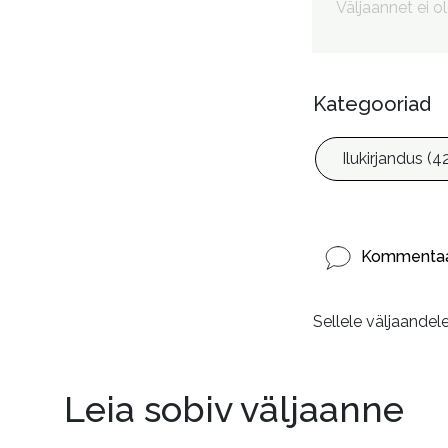
Väljaannet ei o
Kategooriad
Ilukirjandus (4
Kommentaa
Sellele väljaandel
Leia sobiv väljaanne