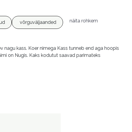
näita rohkem
tud
võrguväljaanded
sev nagu kass. Koer nimega Kass tunneb end aga hoopis
 nimi on Nugis. Kaks kodutut saavad parimateks