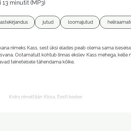
i 13 minutit (MP3)
lastekirjandus
jutud
loomajutud
heliraama
sikana nimeks Kass, sest üksi elades peab olema sama isesei
seisvana. Ootamatult kohtub linnas ekslev Kass mehega, kelle
avad teineteisele tähendama kõike.
m
Koira nimeltään Kissa. Eesti keeles

Koer nimega Kass
Kaus, Jan, 1971- tõlkija

Pärn, Katrin, 1977- esitaja