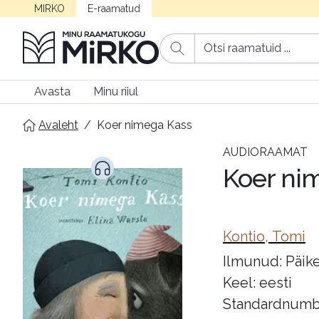
MIRKO
E-raamatud
Avasta
Minu riiul
Avaleht
/
Koer nimega Kass
AUDIORAAMAT
Koer ni
Kontio, Tomi
Ilmunud: Päike 
Keel: eesti
Standardnumb