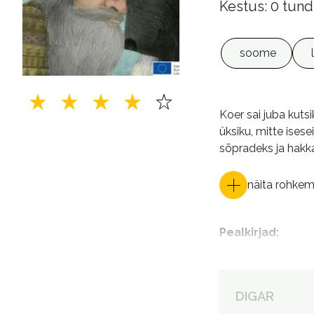
Kestus: 0 tund
soome
Koer sai juba kut
üksiku, mitte ise
sõpradeks ja hakk
näita rohke
Pealkirjad
:
Autorid
:
DIGAR