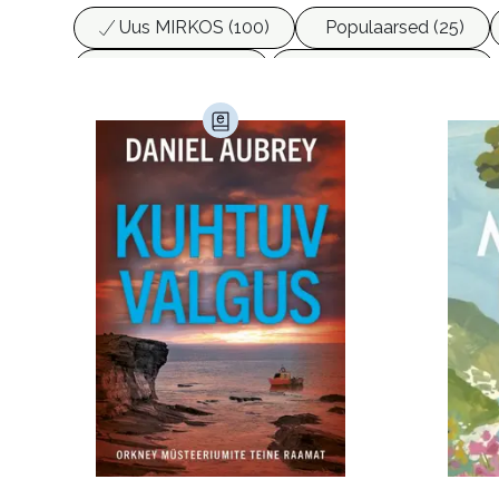
Uus MIRKOS (100)
Populaarsed (25)
Biograafiad (229)
Eesti kirjandus (1775)
Haridus (20)
Ilukirjandus (4255)
Juht
Kunst ja looming (86)
Laste- ja noortekirj
Maamajandus (24)
Majandus (34)
P
Siseturvalisus (34)
Sport (52)
Tehnik
Ulme ja fantaasia (244)
Vabakasutus (423