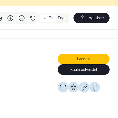
Est
Eng
Logi sisse
Laenuta
Kuula eelvaadet