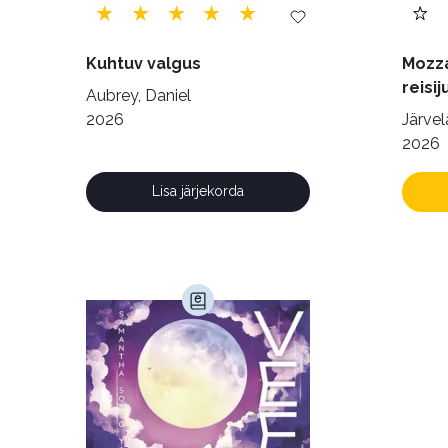
Kuhtuv valgus
Mozza
reisij
Aubrey, Daniel
2026
Järvelä
2026
Lisa järjekorda