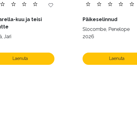
rella-kuu ja teisi
Päikeselinnud
utte
Slocombe, Penelope
, Jari
2026
Laenuta
Laenuta