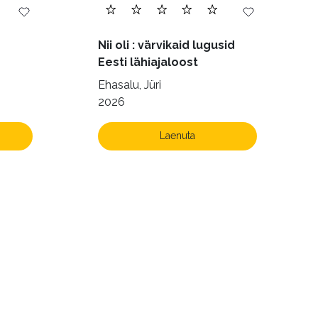
Nii oli : värvikaid lugusid
Eesti lähiajaloost
Ehasalu, Jüri
2026
Laenuta