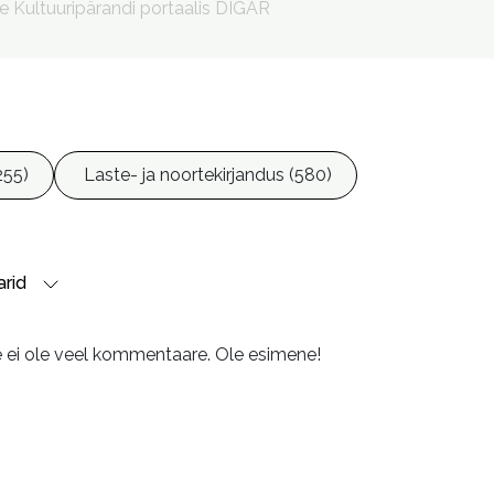
le Kultuuripärandi portaalis DIGAR
255)
Laste- ja noortekirjandus (580)
rid
e ei ole veel kommentaare. Ole esimene!