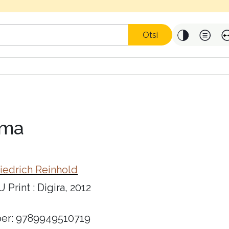
Otsi
ema
iedrich Reinhold
Print : Digira, 2012
er: 9789949510719