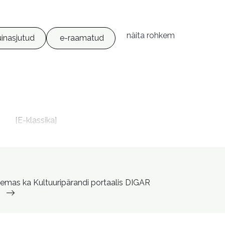
näita rohkem
inasjutud
e-raamatud
m
[E-klassika]

Eesti rahva ennemuistsed jutud

Võõrasema [Võrguteavik]
lemas ka Kultuuripärandi portaalis DIGAR