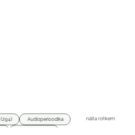
näita rohkem
(294)
Audioperioodika
6)
Geograafia (65)