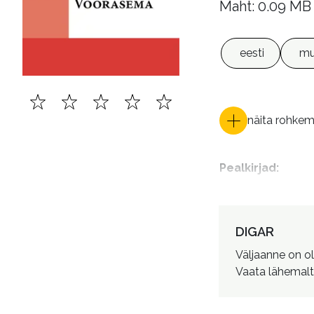
Maht: 0.09 MB
eesti
mu
näita rohke
Pealkirjad
:
DIGAR
Väljaanne on o
Vaata lähemalt