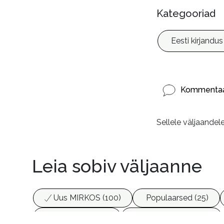
Kategooriad
Eesti kirjandus
Kommentaa
Sellele väljaandel
Leia sobiv väljaanne
Uus MIRKOS (100)
Populaarsed (25)
Biograafiad (229)
Eesti kirjandus (1774)