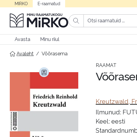
MIRKO
E-raamatud
Avasta
Minu riiul
Avaleht
/
Võõrasema
RAAMAT
Võõras
Kreutzwald, Fr
Ilmunud: FUTU 
Keel: eesti
Standardnumb