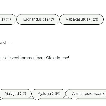
 (1774)
Ilukirjandus (4257)
Vabakasutus (423)
rid
e ei ole veel kommentaare. Ole esimene!
Ajakirjad (17)
Ajalugu (165)
Armastusromaanid 
Ettevõtlus (30)
Filoloogia (121)
Filosoofia (14