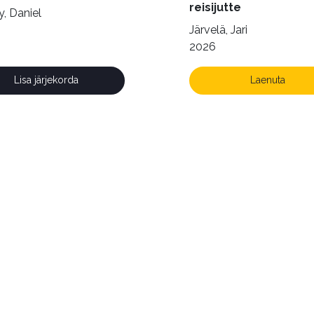
reisijutte
, Daniel
Järvelä, Jari
2026
Lisa järjekorda
Laenuta