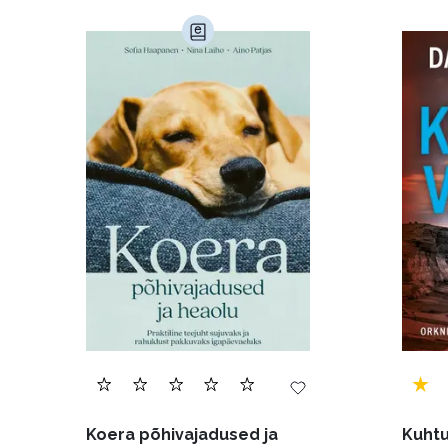
Haridus (20)
Ilukirjandus (4257)
Juht
Kunst ja looming (86)
Laste- ja noortekirj
Maamajandus (24)
Majandus (34)
P
Siseturvalisus (34)
Sport (52)
Tehnik
Ulme ja fantaasia (244)
Vabakasutus (423
Koera põhivajadused ja
Kuhtu