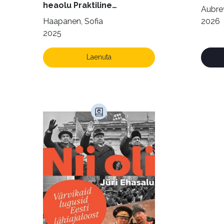
heaolu Praktiline
Aubrey
käsiraamat sujuvaks ja
Haapanen, Sofia
2026
rahuldust pakkuvaks
2025
igapäevaeluks
Laenuta