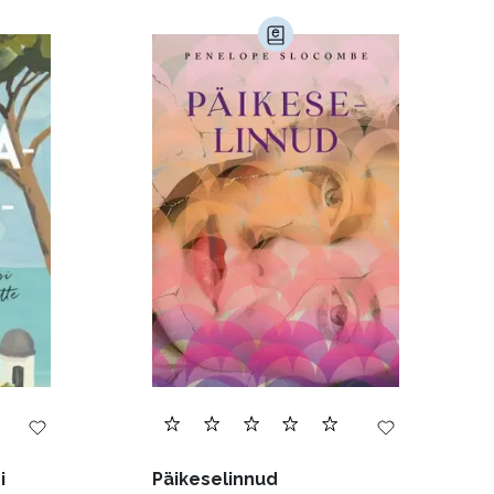
)
Kultuur ja teadus (45)
Luule (75)
Religioon (107)
Transport (8)
168)
i
Päikeselinnud