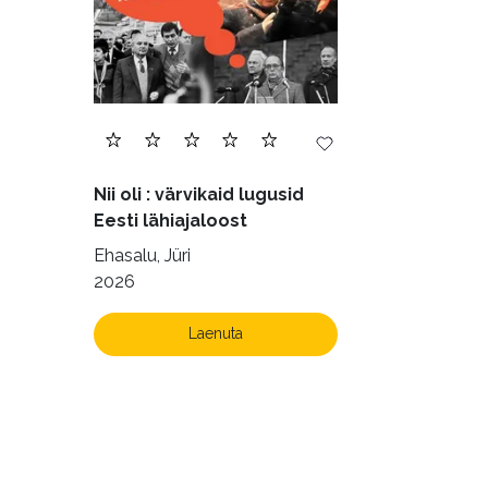
Nii oli : värvikaid lugusid
Eesti lähiajaloost
Ehasalu, Jüri
2026
Laenuta