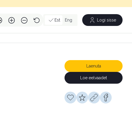
Est
Eng
Logi sisse
Laenuta
Loe eelvaadet