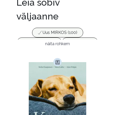
Leia sobiv
väljaanne
Uus MIRKOS (100)
Populaarsed (25)
Ajakirjad (17)
näita rohkem
Ajalugu (165)
Armastusromaanid (294)
Audioperioodika
Biograafiad (229)
Eesti kirjandus (1774)
Ettevõtlus (30)
Filoloogia (121)