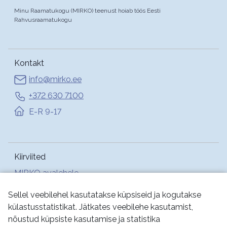
Minu Raamatukogu (MIRKO) teenust hoiab töös Eesti
Rahvusraamatukogu
Kontakt
info@mirko.ee
+372 630 7100
E-R 9-17
Kiirviited
MIRKO avalehele
Abi
Sellel veebilehel kasutatakse küpsiseid ja kogutakse
külastusstatistikat. Jätkates veebilehe kasutamist,
nõustud küpsiste kasutamise ja statistika
Jälgi meid: