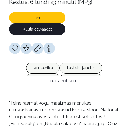
Kestus: 6 tundi 23 minutit (MP3)
Laenuta
Kuula eelvaadet
ameerika
lastekirjandus
romaanid
heliraamatud
näita rohkem
võrguväljaanded
"Teine raamat kogu maailmas menukas
romaanisarjas, mis on saanud inspiratsiooni National
Geographicu avastajate ehtsatest seiklustest!
„Pistrikusulg“ on „Nebula saladuse“ haarav järg. Cruz