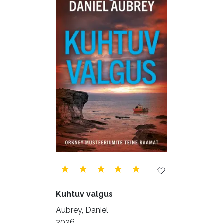
Majandus (34)
Perioodika (15)
Psühholoogia (184)
Rahandus (47)
Religioon (107)
Siseturvalisus (34)
Sport (52)
Tehnika (6)
Telekommunikatsioon (9)
Tervis (147)
Transport (8)
Ulme ja fantaasia (244)
Vabakasutus (423)
Õigus (22)
Õppekirjandus (48)
Kuhtuv valgus
Ühiskond (168)
Aubrey, Daniel
2026