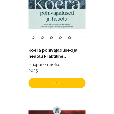
Filosoofia (146)
Geograafia (65)
Haridus (20)
Ilukirjandus (4257)
Juhtimine (23)
Kodu ja aed (38)
Koera põhivajadused ja
Krimi ja põnevik (1285)
heaolu Praktiline
käsiraamat sujuvaks ja
Kultuur ja teadus (45)
Haapanen, Sofia
rahuldust pakkuvaks
2025
Kunst ja looming (86)
igapäevaeluks
Laste- ja noortekirjandus (580)
Laenuta
Loodus (54)
Loodusteadus (32)
Luule (75)
Maamajandus (24)