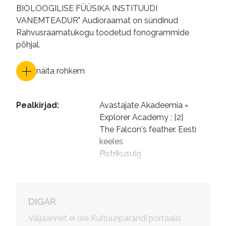
BIOLOOGILISE FÜÜSIKA INSTITUUDI
VANEMTEADUR" Audioraamat on sündinud
Rahvusraamatukogu toodetud fonogrammide
põhjal.
näita rohkem
Pealkirjad
:
Avastajate Akadeemia = 
Explorer Academy ; [2]

The Falcon's feather. Eesti 
keeles

Pistrikusulg
Autorid
:
Olvet, Triin, 1970- tõlkija

Krass, Liisu, 1988- esitaja
DIGAR
Väljaannet ei ole Kultuuripärandi portaalis