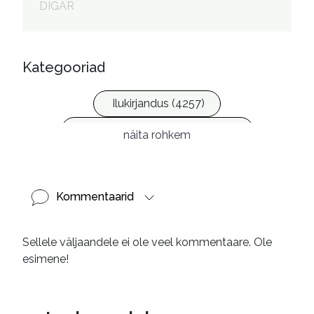
DIGAR
Kategooriad
Ilukirjandus (4257)
Laste- ja noortekirjandus (580)
näita rohkem
Kommentaarid
Sellele väljaandele ei ole veel kommentaare. Ole
esimene!