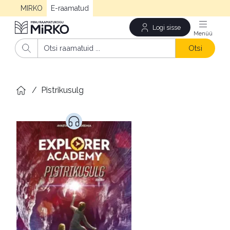
MIRKO
E-raamatud
Logi sisse
Men
Otsi
/
Pistrikusulg