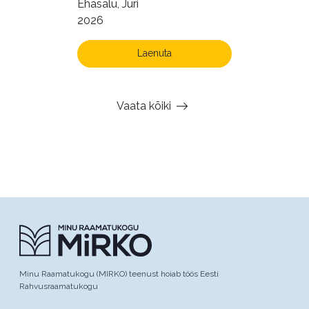
Ehasalu, Jüri
2026
Laenuta
Vaata kõiki
Minu Raamatukogu (MIRKO) teenust hoiab töös Eesti
Rahvusraamatukogu