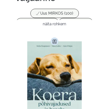
Uus MIRKOS (100)
Populaarsed (25)
Ajakirjad (17)
näita rohkem
Ajalugu (165)
Armastusromaanid (291)
Audioperioodika
Biograafiad (228)
Eesti kirjandus (1773)
Ettevõtlus (30)
Filoloogia (121)
Filosoofia (145)
Geograafia (65)
Haridus (20)