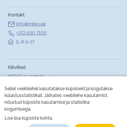
Kontakt
info@mirko.ee
+372 630 7100
E-R 9-17
Kiirviited
MIRKO avalehele
Abi
Sellel veebilehel kasutatakse küpsiseid ja kogutakse
külastusstatistikat. Jätkates veebilehe kasutamist,
nõustud küpsiste kasutamise ja statistika
Jälgi meid:
kogumisega.
Loe lisa küpsiste kohta
Kasutustingimused
Küpsised
Privaatsus