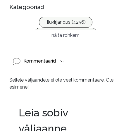
Kategooriad
Ilukirjandus (4256)
Krimi ja põnevik (1288)
näita rohkem
Kommentaarid
Sellele väljaandele ei ole veel kommentaare. Ole
esimene!
Leia sobiv
väljaanne