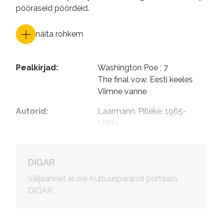
pööraseid pöördeid.
näita rohkem
Pealkirjad
:
Washington Poe ; 7

The final vow. Eesti keeles

Viimne vanne
Autorid
:
Laarmann, Pilleke, 1965- 
tõlkija

Eelmaa, Taavi, 1971- esitaja
DIGAR
Väljaannet ei ole Kultuuripärandi portaalis
DIGAR