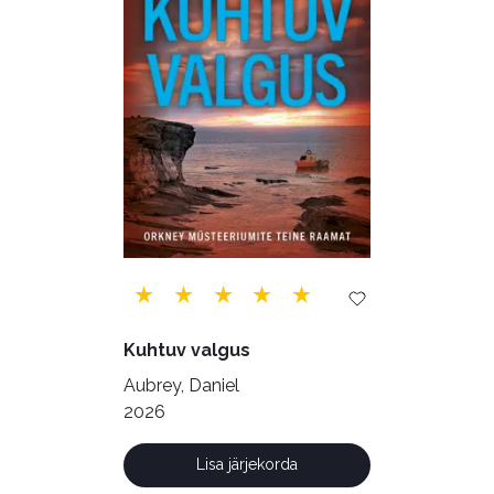
Rahandus (46)
Religioon (107)
Siseturvalisus (34)
Sport (52)
Tehnika (6)
Telekommunikatsioon (9)
Tervis (147)
Transport (8)
Ulme ja fantaasia (244)
Vabakasutus (423)
Õigus (22)
Kuhtuv valgus
Õppekirjandus (48)
Aubrey, Daniel
2026
Ühiskond (168)
Lisa järjekorda