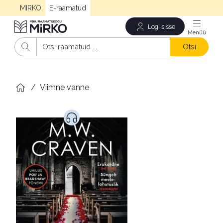
MIRKO
E-raamatud
Logi sisse
Men
Otsi
/
Viimne vanne