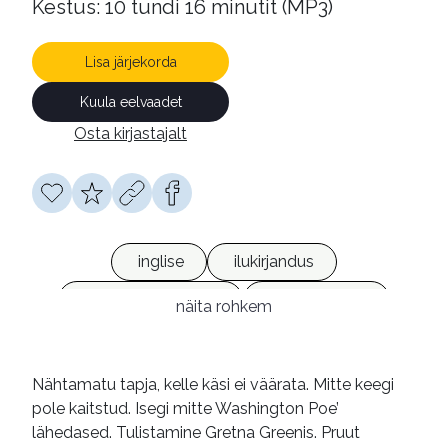
Kestus: 10 tundi 16 minutit (MP3)
Lisa järjekorda
Kuula eelvaadet
Osta kirjastajalt
inglise
ilukirjandus
kriminaalromaanid
heliraamatud
näita rohkem
võrguväljaanded
Nähtamatu tapja, kelle käsi ei väärata. Mitte keegi
pole kaitstud. Isegi mitte Washington Poe’
lähedased. Tulistamine Gretna Greenis. Pruut