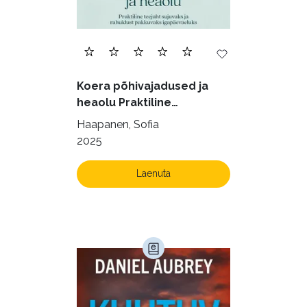
Ilukirjandus (4256)
Juhtimine (23)
Kodu ja aed (38)
Koera põhivajadused ja
Krimi ja põnevik (1288)
heaolu Praktiline
käsiraamat sujuvaks ja
Kultuur ja teadus (45)
Haapanen, Sofia
rahuldust pakkuvaks
2025
Kunst ja looming (86)
igapäevaeluks
Laste- ja noortekirjandus (581)
Laenuta
Loodus (54)
Loodusteadus (32)
Luule (75)
Maamajandus (24)
Majandus (34)
Perioodika (15)
Psühholoogia (183)