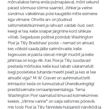
mõrvatakse tema enda pulmapäeval, mõni sekund
pärast sõrmuse sõrme saamist. Jõhker ja verine
sündmus väikelinnas pole kaugeltki mitte esimene
ega viimane. Ohvrite arv on jõudnud
seitsmeteistkümneni ja rahvast valdab õud, sest
keegi ei tea, kelle snaiper järgmine kord sihikule
võtab. Segaduses politsei pöördub Washington
Poe’ ja Tilly Bradshaw’ poole – nemad on ainsad,
kes võiksid saada jälile sarimõrvarile, kelle
tegevuses ei paista olevat mingit mustrit ja kelle
jahimaa on kogu riik. Kas Poe ja Tilly suudavad
peatada mõrtsuka, kelle kuul tabab vääramatult
isegi pooleteise tuhande meetri pealt ja kes ei tee
ainsatki viga? M. W. Craven on auhinnatud briti
krimiautor, keda on tunnustatud Ühendkuningriigi
prestiižseimate romaanipreemiatega. Tema
Washington Poe’ raamatud ilmuvad kolmekümnes
keeles. „Viimne vanneˮ on sarja seitsmes põnevik,
mis toob Poe’ ja Tilly fännidele hulganisti närvikõdi ja