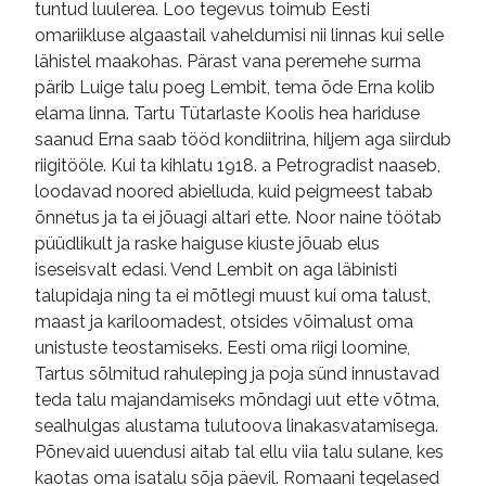
tuntud luulerea. Loo tegevus toimub Eesti
omariikluse algaastail vaheldumisi nii linnas kui selle
lähistel maakohas. Pärast vana peremehe surma
pärib Luige talu poeg Lembit, tema õde Erna kolib
elama linna. Tartu Tütarlaste Koolis hea hariduse
saanud Erna saab tööd kondiitrina, hiljem aga siirdub
riigitööle. Kui ta kihlatu 1918. a Petrogradist naaseb,
loodavad noored abielluda, kuid peigmeest tabab
õnnetus ja ta ei jõuagi altari ette. Noor naine töötab
püüdlikult ja raske haiguse kiuste jõuab elus
iseseisvalt edasi. Vend Lembit on aga läbinisti
talupidaja ning ta ei mõtlegi muust kui oma talust,
maast ja kariloomadest, otsides võimalust oma
unistuste teostamiseks. Eesti oma riigi loomine,
Tartus sõlmitud rahuleping ja poja sünd innustavad
teda talu majandamiseks mõndagi uut ette võtma,
sealhulgas alustama tulutoova linakasvatamisega.
Põnevaid uuendusi aitab tal ellu viia talu sulane, kes
kaotas oma isatalu sõja päevil. Romaani tegelased