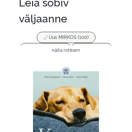
Leia sobiv
väljaanne
Uus MIRKOS (100)
Populaarsed (25)
Ajakirjad (17)
näita rohkem
Ajalugu (165)
Armastusromaanid (292)
Audioperioodika
Biograafiad (229)
Eesti kirjandus (1773)
Ettevõtlus (30)
Filoloogia (121)