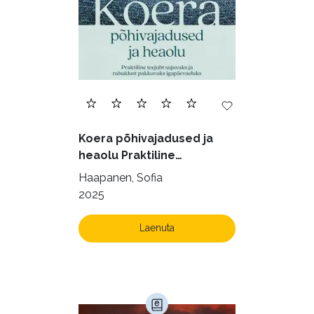
Filosoofia (146)
Geograafia (65)
Haridus (20)
Ilukirjandus (4254)
Juhtimine (23)
Kodu ja aed (38)
Koera põhivajadused ja
Krimi ja põnevik (1284)
heaolu Praktiline
käsiraamat sujuvaks ja
Kultuur ja teadus (45)
Haapanen, Sofia
rahuldust pakkuvaks
2025
Kunst ja looming (86)
igapäevaeluks
Laste- ja noortekirjandus (580)
Laenuta
Loodus (54)
Loodusteadus (32)
Luule (75)
Maamajandus (24)