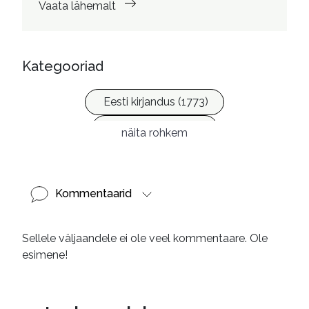
Vaata lähemalt
Kategooriad
Eesti kirjandus (1773)
Ilukirjandus (4254)
näita rohkem
Kommentaarid
Sellele väljaandele ei ole veel kommentaare. Ole
esimene!