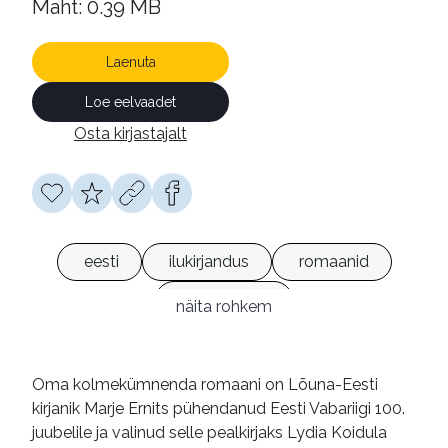
Maht: 0.39 MB
Laenuta
Loe eelvaadet
Osta kirjastajalt
eesti
ilukirjandus
romaanid
e-raamatud
näita rohkem
Oma kolmekümnenda romaani on Lõuna-Eesti
kirjanik Marje Ernits pühendanud Eesti Vabariigi 100.
juubelile ja valinud selle pealkirjaks Lydia Koidula