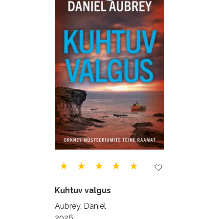
Majandus (34)
Perioodika (15)
Psühholoogia (184)
Rahandus (47)
Religioon (107)
Siseturvalisus (34)
Sport (52)
Tehnika (6)
Telekommunikatsioon (9)
Tervis (147)
Transport (8)
Ulme ja fantaasia (244)
Vabakasutus (423)
Õigus (22)
Õppekirjandus (48)
Kuhtuv valgus
Ühiskond (168)
Aubrey, Daniel
2026