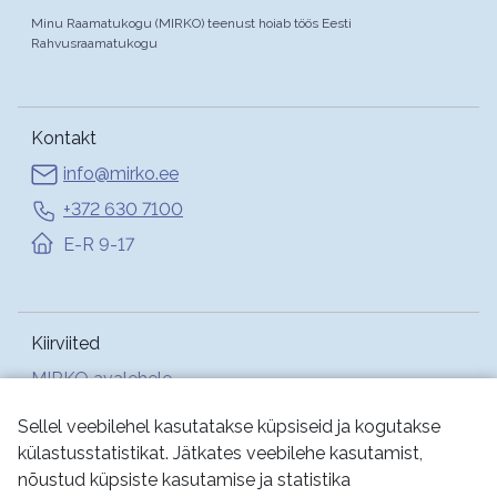
Minu Raamatukogu (MIRKO) teenust hoiab töös Eesti
Rahvusraamatukogu
Kontakt
info@mirko.ee
+372 630 7100
E-R 9-17
Kiirviited
MIRKO avalehele
Abi
Sellel veebilehel kasutatakse küpsiseid ja kogutakse
külastusstatistikat. Jätkates veebilehe kasutamist,
nõustud küpsiste kasutamise ja statistika
Jälgi meid: