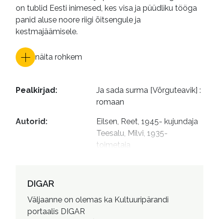
on tublid Eesti inimesed, kes visa ja püüdliku tööga
panid aluse noore riigi õitsengule ja
kestmajäämisele.
näita rohkem
Pealkirjad
:
Ja sada surma [Võrguteavik] : 
romaan
Autorid
:
Eilsen, Reet, 1945- kujundaja

Teesalu, Milvi, 1935- 
toimetaja
DIGAR
Väljaanne on olemas ka Kultuuripärandi
portaalis DIGAR