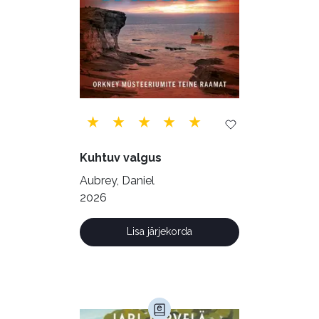
Siseturvalisus (34)
Sport (52)
Tehnika (6)
Telekommunikatsioon (9)
Tervis (147)
Transport (8)
Ulme ja fantaasia (244)
Vabakasutus (423)
Õigus (22)
Kuhtuv valgus
Õppekirjandus (48)
Aubrey, Daniel
2026
Ühiskond (168)
Lisa järjekorda