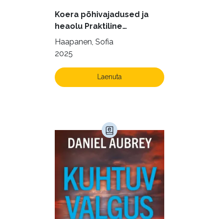
Kodu ja aed (38)
Koera põhivajadused ja
Krimi ja põnevik (1288)
heaolu Praktiline
käsiraamat sujuvaks ja
Kultuur ja teadus (45)
Haapanen, Sofia
rahuldust pakkuvaks
2025
Kunst ja looming (86)
igapäevaeluks
Laste- ja noortekirjandus (581)
Laenuta
Loodus (54)
Loodusteadus (32)
Luule (75)
Maamajandus (24)
Majandus (34)
Perioodika (15)
Psühholoogia (183)
Rahandus (46)
Religioon (107)