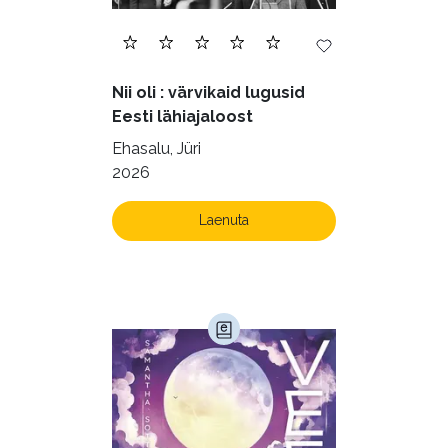
Nii oli : värvikaid lugusid
Eesti lähiajaloost
Ehasalu, Jüri
2026
Laenuta