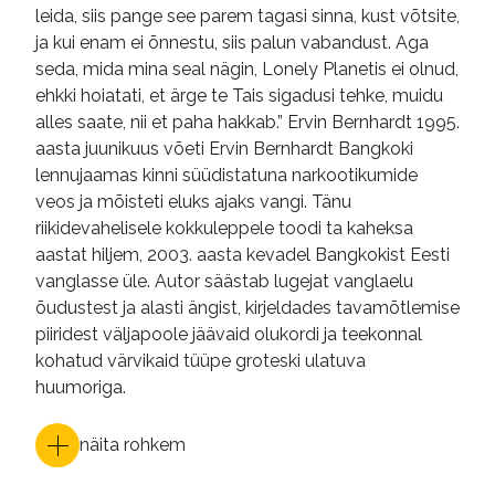
leida, siis pange see parem tagasi sinna, kust võtsite,
ja kui enam ei õnnestu, siis palun vabandust. Aga
seda, mida mina seal nägin, Lonely Planetis ei olnud,
ehkki hoiatati, et ärge te Tais sigadusi tehke, muidu
alles saate, nii et paha hakkab.” Ervin Bernhardt 1995.
aasta juunikuus võeti Ervin Bernhardt Bangkoki
lennujaamas kinni süüdistatuna narkootikumide
veos ja mõisteti eluks ajaks vangi. Tänu
riikidevahelisele kokkuleppele toodi ta kaheksa
aastat hiljem, 2003. aasta kevadel Bangkokist Eesti
vanglasse üle. Autor säästab lugejat vanglaelu
õudustest ja alasti ängist, kirjeldades tavamõtlemise
piiridest välja­poole jäävaid olukordi ja teekonnal
kohatud värvikaid tüüpe groteski ulatuva
huumoriga.
näita rohkem