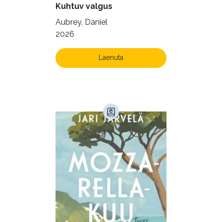
Kuhtuv valgus
Krimi ja põnevik (1287)
Aubrey, Daniel
Kultuur ja teadus (45)
2026
Kunst ja looming (86)
Laenuta
Laste- ja noortekirjandus (582)
Loodus (53)
Loodusteadus (32)
Luule (75)
Maamajandus (24)
Majandus (34)
Perioodika (15)
Psühholoogia (187)
Rahandus (46)
Religioon (107)
Siseturvalisus (34)
Sport (52)