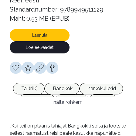
Keel: eesti
Standardnumber: 9789949511129
Maht: 0.53 MB (EPUB)
Laenuta
Loe eelvaadet
Tai (riik)
Bangkok
narkokullerid
vangistus
vanglad
eluolu
näita rohkem
mälestused
olukirjeldused
e-raamatud
„Kui teil on plaanis lähiajal Bangkokki sõita ja lootsite
sellest raamatust reisi peale kasulikke näpunäiteid