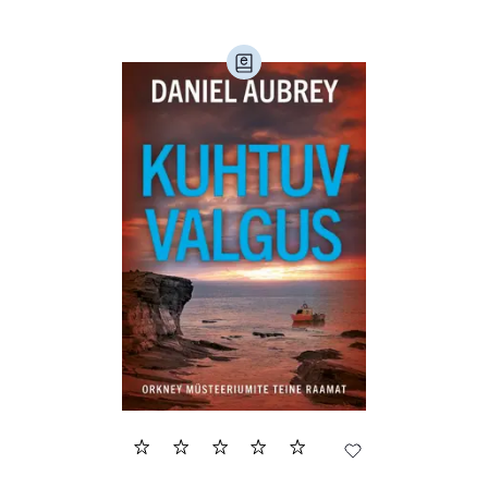
Ajalugu (166)
Armastusromaanid (294)
Audioperioodika
Biograafiad (229)
Eesti kirjandus (1778)
Ettevõtlus (30)
Filoloogia (121)
Filosoofia (148)
Geograafia (65)
Haridus (20)
Ilukirjandus (4259)
Juhtimine (23)
Kodu ja aed (38)