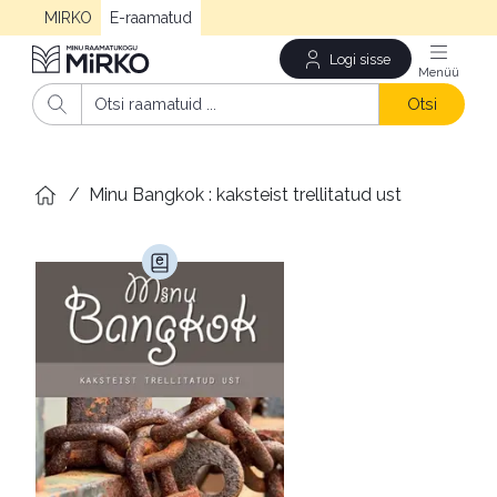
MIRKO
E-raamatud
Logi sisse
Men
Otsi
/
Minu Bangkok : kaksteist trellitatud ust