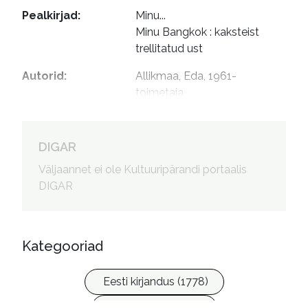
Pealkirjad
:
Minu...

Minu Bangkok : kaksteist 
trellitatud ust
Autorid
:
Allikmaa, Eda, 1961- 
toimetaja

Lillepärg, Kairit, 1978- 
toimetaja

Lauk, Anna, 1976- kujundaja
DIGAR
Väljaannet ei ole Kultuuripärandi portaalis
DIGAR
Kategooriad
Eesti kirjandus (1778)
Ilukirjandus (4259)