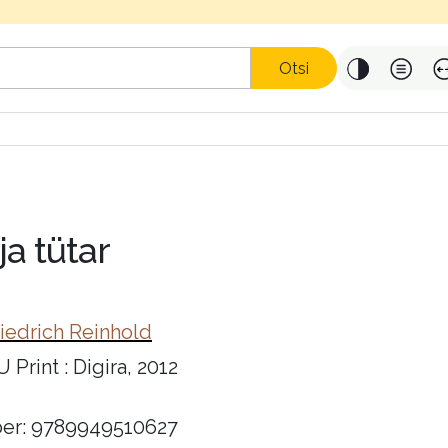
Otsi
a tütar
iedrich Reinhold
Print : Digira, 2012
er: 9789949510627