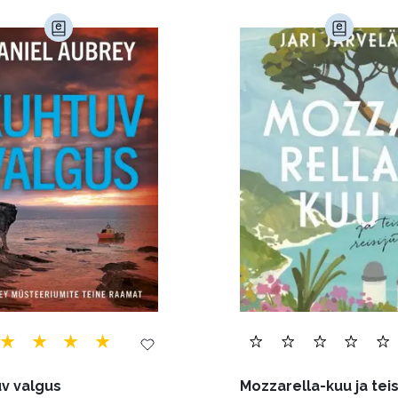
imine (23)
Kodu ja aed (38)
Krimi ja põnevik (1285
andus (580)
Loodus (54)
Loodusteadus (32)
erioodika (15)
Psühholoogia (184)
Rahandus (47)
a (6)
Telekommunikatsioon (9)
Tervis (147)
)
Õigus (22)
Õppekirjandus (48)
Ühiskond (
v valgus
Mozzarella-kuu ja teis