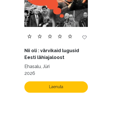
Nii oli : värvikaid lugusid
Eesti lähiajaloost
Ehasalu, Jüri
2026
Laenuta