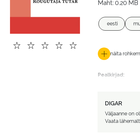
Maht: 0.20 MB
eesti
mu
näita rohke
Pealkirjad
:
DIGAR
Väljaanne on o
Vaata lähemalt