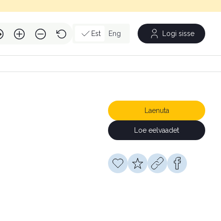
Est
Eng
Logi sisse
Laenuta
Loe eelvaadet