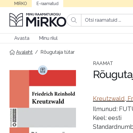
MIRKO
E-raamatud
Avasta
Minu riiul
Avaleht
/
Rõugutaja tütar
RAAMAT
Rõugutaj
Kreutzwald, Fr
Ilmunud: FUTU 
Keel: eesti
Standardnumb