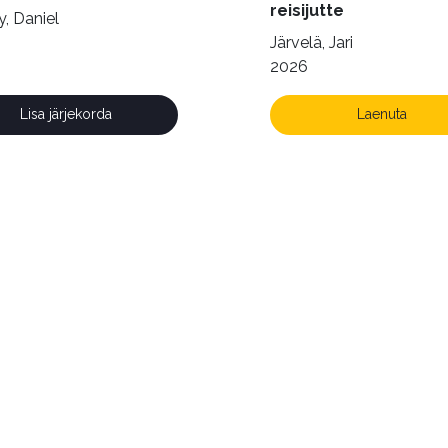
reisijutte
, Daniel
Järvelä, Jari
2026
Lisa järjekorda
Laenuta