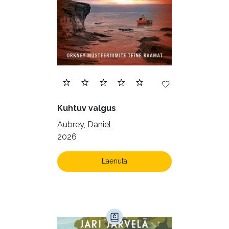
Filosoofia (148)
Geograafia (65)
Haridus (20)
Ilukirjandus (4259)
Juhtimine (23)
Kodu ja aed (38)
Kuhtuv valgus
Krimi ja põnevik (1287)
Aubrey, Daniel
Kultuur ja teadus (45)
2026
Kunst ja looming (86)
Laenuta
Laste- ja noortekirjandus (582)
Loodus (53)
Loodusteadus (32)
Luule (75)