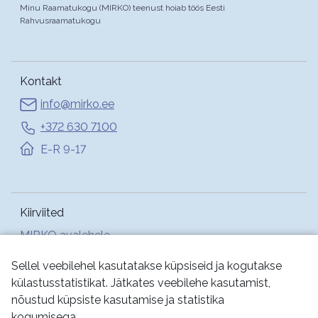
Minu Raamatukogu (MIRKO) teenust hoiab töös Eesti
Rahvusraamatukogu
Kontakt
info@mirko.ee
+372 630 7100
E-R 9-17
Kiirviited
MIRKO avalehele
Abi
Sellel veebilehel kasutatakse küpsiseid ja kogutakse
külastusstatistikat. Jätkates veebilehe kasutamist,
nõustud küpsiste kasutamise ja statistika
Jälgi meid:
kogumisega.