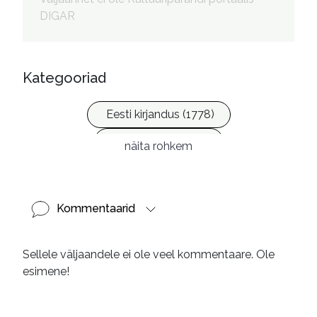
DIGAR
Kategooriad
Eesti kirjandus (1778)
Ilukirjandus (4259)
näita rohkem
Laste- ja noortekirjandus (582)
Kommentaarid
Sellele väljaandele ei ole veel kommentaare. Ole
esimene!