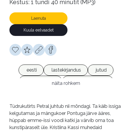
Kestus: 1 tundi 40 minutit (MP3)
Laenuta
Kuula eelvaadet
eesti
lastekirjandus
jutud
heliraamatud
võrguväljaanded
näita rohkem
Tüdrukutirts Petral juhtub nii mõndagi. Ta käib issiga
kelgutamas ja mängukoer Pontuga järve ääres,
hüppab emme-issi voodi katki ja värvib oma toa
kunstipäraselt üle. Kristiina Kassi muhedaid