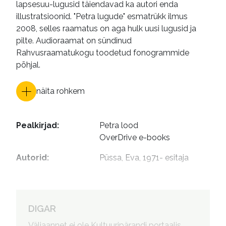
lapsesuu-lugusid täiendavad ka autori enda
illustratsioonid. "Petra lugude" esmatrükk ilmus
2008, selles raamatus on aga hulk uusi lugusid ja
pilte. Audioraamat on sündinud
Rahvusraamatukogu toodetud fonogrammide
põhjal.
näita rohkem
Pealkirjad
:
Petra lood

OverDrive e-books
Autorid
:
Püssa, Eva, 1971- esitaja
DIGAR
Väljaannet ei ole Kultuuripärandi portaalis