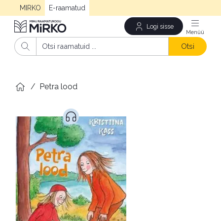
MIRKO
E-raamatud
Logi sisse
Men
Otsi
/
Petra lood