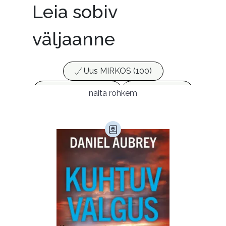
Leia sobiv
väljaanne
Uus MIRKOS (100)
Populaarsed (25)
Ajakirjad (17)
näita rohkem
Ajalugu (166)
Armastusromaanid (294)
Audioperioodika
Biograafiad (229)
Eesti kirjandus (1778)
Ettevõtlus (30)
Filoloogia (121)