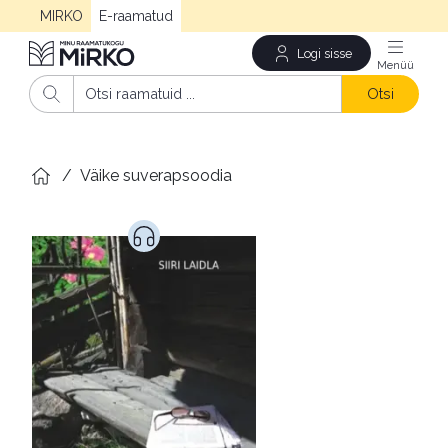
MIRKO
E-raamatud
Logi sisse
Men
Otsi
/
Väike suverapsoodia