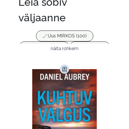
Leia sobiv
väljaanne
Uus MIRKOS (100)
Populaarsed (25)
Ajakirjad (17)
näita rohkem
Ajalugu (165)
Armastusromaanid (294)
Audioperioodika
Biograafiad (229)
Eesti kirjandus (1775)
Ettevõtlus (30)
Filoloogia (121)