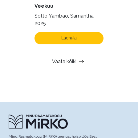
Veekuu
Sotto Yambao, Samantha
2025
Laenuta
Vaata kõiki
Minu Raamatukogu (MIRKO) teenust hoiab töös Eesti