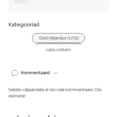
DIGAR
Kategooriad
Eesti kirjandus (1775)
Ilukirjandus (4255)
näita rohkem
Kommentaarid
Sellele väljaandele ei ole veel kommentaare. Ole
esimene!