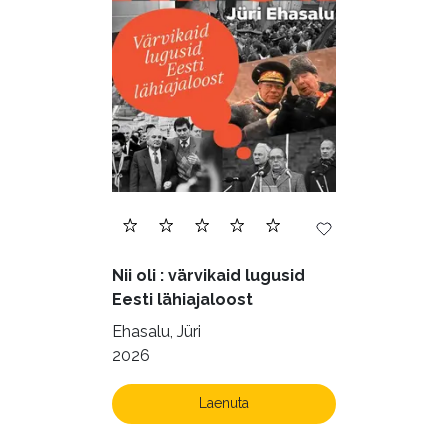
Nii oli : värvikaid lugusid
Eesti lähiajaloost
Ehasalu, Jüri
2026
Laenuta