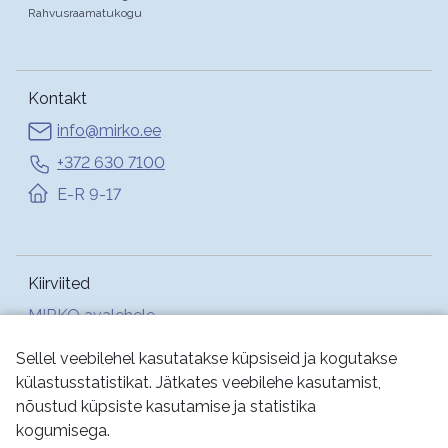
Rahvusraamatukogu
Kontakt
info@mirko.ee
+372 630 7100
E-R 9-17
Kiirviited
MIRKO avalehele
Abi
Sellel veebilehel kasutatakse küpsiseid ja kogutakse
külastusstatistikat. Jätkates veebilehe kasutamist,
nõustud küpsiste kasutamise ja statistika
Jälgi meid:
kogumisega.