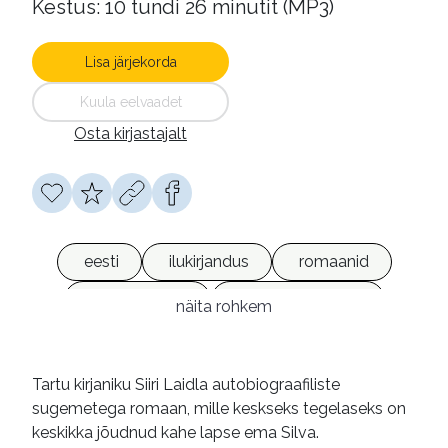
Kestus: 10 tundi 26 minutit (MP3)
Lisa järjekorda
Kuula eelvaadet
Osta kirjastajalt
eesti
ilukirjandus
romaanid
heliraamatud
võrguväljaanded
näita rohkem
Tartu kirjaniku Siiri Laidla autobiograafiliste
sugemetega romaan, mille keskseks tegelaseks on
keskikka jõudnud kahe lapse ema Silva.