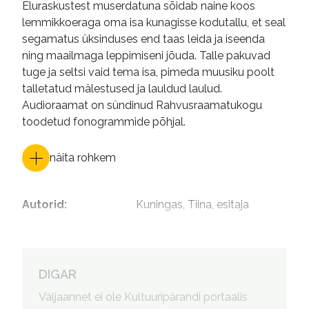
Eluraskustest muserdatuna sõidab naine koos
lemmikkoeraga oma isa kunagisse kodutallu, et seal
segamatus üksinduses end taas leida ja iseenda
ning maailmaga leppimiseni jõuda. Talle pakuvad
tuge ja seltsi vaid tema isa, pimeda muusiku poolt
talletatud mälestused ja lauldud laulud.
Audioraamat on sündinud Rahvusraamatukogu
toodetud fonogrammide põhjal.
näita rohkem
Autorid
:
Kuningas, Tiina, esitaja
DIGAR
Väljaannet ei ole Kultuuripärandi portaalis