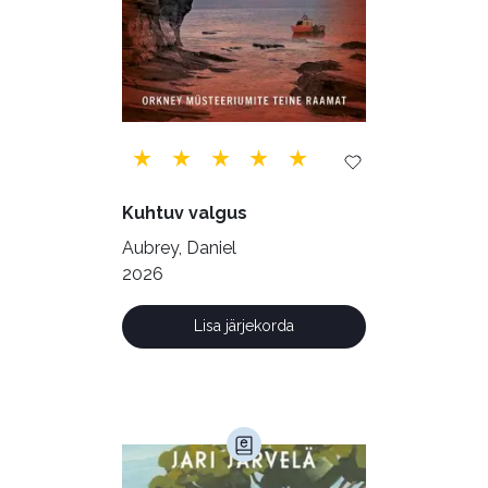
Filosoofia (147)
Geograafia (65)
Haridus (20)
Ilukirjandus (4255)
Juhtimine (23)
Kodu ja aed (38)
Kuhtuv valgus
Krimi ja põnevik (1285)
Aubrey, Daniel
Kultuur ja teadus (45)
2026
Kunst ja looming (86)
Lisa järjekorda
Laste- ja noortekirjandus (580)
Loodus (53)
Loodusteadus (32)
Luule (75)
Maamajandus (24)