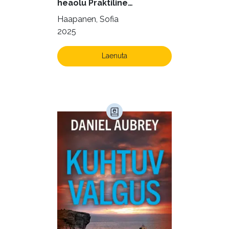
heaolu Praktiline
käsiraamat sujuvaks ja
Kultuur ja teadus (45)
Haapanen, Sofia
rahuldust pakkuvaks
2025
Kunst ja looming (86)
igapäevaeluks
Laste- ja noortekirjandus (581)
Laenuta
Loodus (54)
Loodusteadus (32)
Luule (75)
Maamajandus (24)
Majandus (34)
Perioodika (15)
Psühholoogia (184)
Rahandus (46)
Religioon (107)
Siseturvalisus (34)
Sport (52)