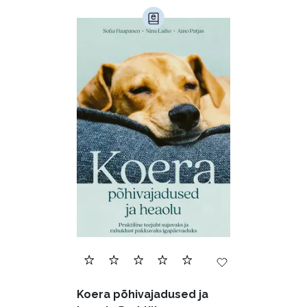
Armastusromaanid (292)
Audioperioodika
Biograafiad (228)
Eesti kirjandus (1773)
Ettevõtlus (30)
Filoloogia (121)
Filosoofia (146)
Geograafia (65)
Haridus (20)
Ilukirjandus (4257)
Juhtimine (23)
Kodu ja aed (38)
Koera põhivajadused ja
Krimi ja põnevik (1286)