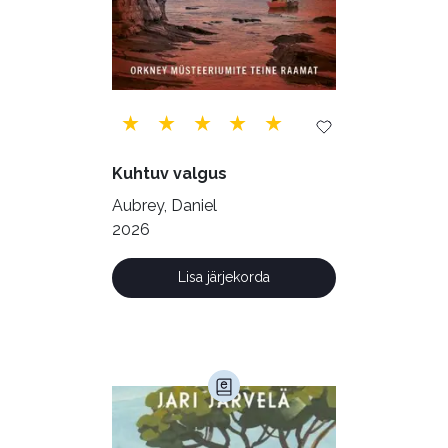
Tehnika (6)
Telekommunikatsioon (9)
Tervis (147)
Transport (8)
Ulme ja fantaasia (244)
Vabakasutus (423)
Õigus (22)
Kuhtuv valgus
Õppekirjandus (48)
Aubrey, Daniel
2026
Ühiskond (168)
Lisa järjekorda