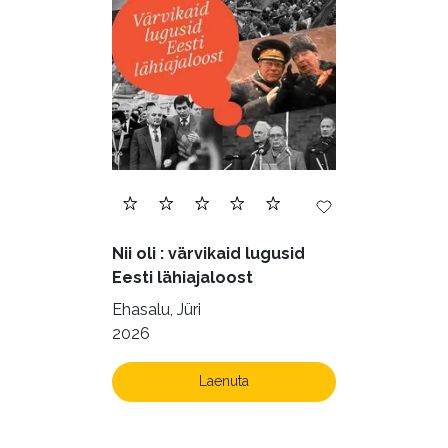
Nii oli : värvikaid lugusid
Eesti lähiajaloost
Ehasalu, Jüri
2026
Laenuta