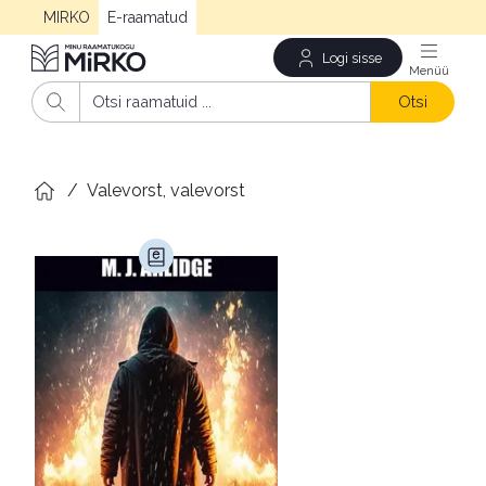
MIRKO
E-raamatud
Logi sisse
Men
Otsi
/
Valevorst, valevorst