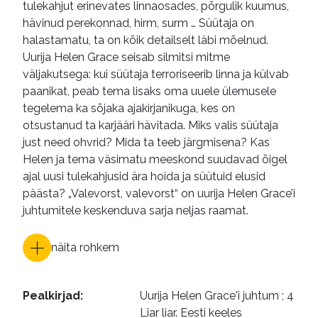
tulekahjut erinevates linnaosades, põrgulik kuumus,
hävinud perekonnad, hirm, surm … Süütaja on
halastamatu, ta on kõik detailselt läbi mõelnud.
Uurija Helen Grace seisab silmitsi mitme
väljakutsega: kui süütaja terroriseerib linna ja külvab
paanikat, peab tema lisaks oma uuele ülemusele
tegelema ka sõjaka ajakirjanikuga, kes on
otsustanud ta karjääri hävitada. Miks valis süütaja
just need ohvrid? Mida ta teeb järgmisena? Kas
Helen ja tema väsimatu meeskond suudavad õigel
ajal uusi tulekahjusid ära hoida ja süütuid elusid
päästa? „Valevorst, valevorst“ on uurija Helen Grace’i
juhtumitele keskenduva sarja neljas raamat.
näita rohkem
Pealkirjad
:
Uurija Helen Grace'i juhtum ; 4

Liar liar. Eesti keeles
