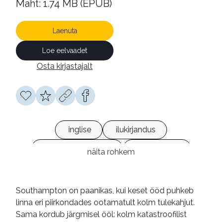
Maht: 1.74 MB (EPUB)
Laenuta
Loe eelvaadet
Osta kirjastajalt
inglise
ilukirjandus
kriminaalromaanid
e-raamatud
näita rohkem
Southampton on paanikas, kui keset ööd puhkeb
linna eri piirkondades ootamatult kolm tulekahjut.
Sama kordub järgmisel ööl: kolm katastroofilist