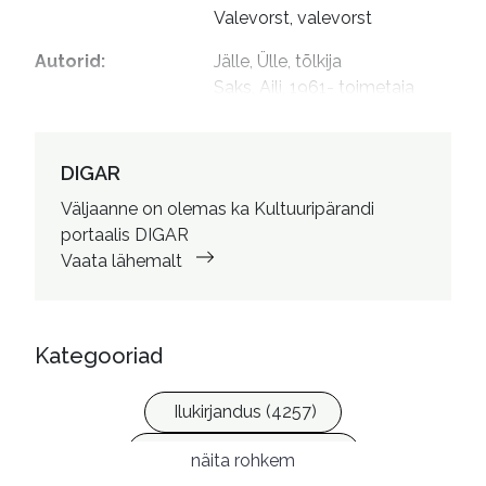
Valevorst, valevorst
Autorid
:
Jälle, Ülle, tõlkija

Saks, Aili, 1961- toimetaja

Loigom, Kaia, 1968- 
kujundaja
DIGAR
Väljaanne on olemas ka Kultuuripärandi
portaalis DIGAR
Vaata lähemalt
Kategooriad
Ilukirjandus (4257)
Krimi ja põnevik (1286)
näita rohkem