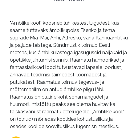
"Ämblike kool" koosneb lühikestest lugudest, kus
saame tuttavaks ämblikupoiss Tsenko ja tema
sõprade Mia-Mai, Ähhi, Alfresko, vana Kännuämbliku
ja paljude teistega. Sündmustik toimub Eesti
metsas, kus ämblikulastega igasuguseid naljakaid ja
õpetlikke juhtumisi sünnib. Raamatu humoorikad ja
fantaasiarikkad lood tutvustavad lapsele loodust,
annavad teadmisi taimedest, loomadest ja
putukatest. Raamatus toimuv tegevus- ja
mõttemaailm on antud ämblike pilgu läbi.
Raamatus on oluline koht sõnamängudel ja
huumoril, mistõttu peaks see olema huvitav ka
täiskasvanust raamatu ettelugejale. „Ämblike kool“
on (olnud) mõnedes koolides kohustuslikus ja
osades koolide soovituslikus lugemisnimestikus.