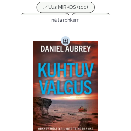
Uus MIRKOS (100)
Populaarsed (25)
Ajakirjad (17)
näita rohkem
Ajalugu (165)
Armastusromaanid (294)
Audioperioodika
Biograafiad (229)
Eesti kirjandus (1776)
Ettevõtlus (30)
Filoloogia (121)
Filosoofia (148)
Geograafia (65)
Haridus (20)
Ilukirjandus (4255)