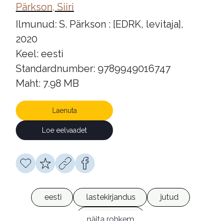
Pärkson, Siiri
Ilmunud: S. Pärkson : [EDRK, levitaja],
2020
Keel: eesti
Standardnumber: 9789949016747
Maht: 7.98 MB
Laenuta
Loe eelvaadet
eesti
lastekirjandus
jutud
e-raamatud
näita rohkem