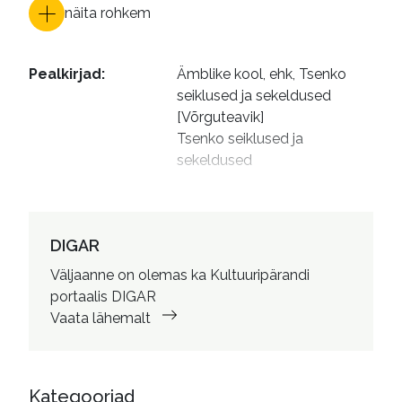
näita rohkem
Pealkirjad
:
Ämblike kool, ehk, Tsenko 
seiklused ja sekeldused 
[Võrguteavik]

Tsenko seiklused ja 
sekeldused
Autorid
:
Mäger, Anni, 1977- illustreerija

Saavan, Kaidi, 1969- 
toimetaja
DIGAR
Väljaanne on olemas ka Kultuuripärandi
portaalis DIGAR
Vaata lähemalt
Kategooriad