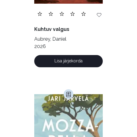
Juhtimine (23)
Kodu ja aed (38)
Kuhtuv valgus
Krimi ja põnevik (1286)
Aubrey, Daniel
Kultuur ja teadus (45)
2026
Kunst ja looming (86)
Lisa järjekorda
Laste- ja noortekirjandus (581)
Loodus (53)
Loodusteadus (32)
Luule (75)
Maamajandus (24)
Majandus (34)
Perioodika (15)
Psühholoogia (186)