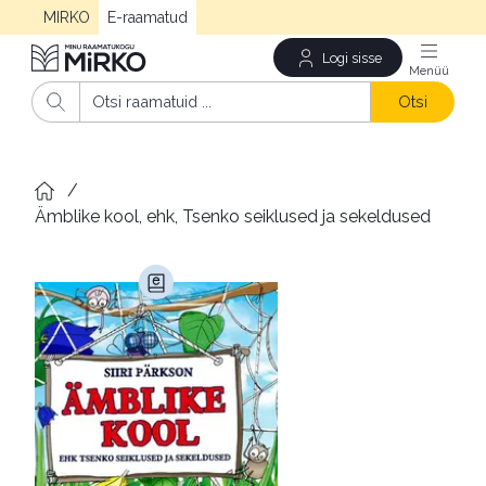
MIRKO
E-raamatud
Logi sisse
Men
Otsi
/
Ämblike kool, ehk, Tsenko seiklused ja sekeldused