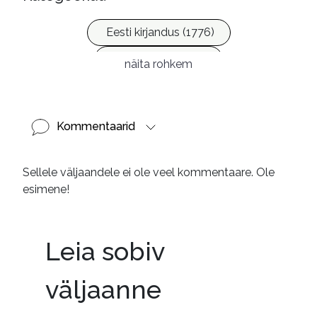
Eesti kirjandus (1776)
Ilukirjandus (4255)
näita rohkem
Laste- ja noortekirjandus (581)
Kommentaarid
Sellele väljaandele ei ole veel kommentaare. Ole
esimene!
Leia sobiv
väljaanne