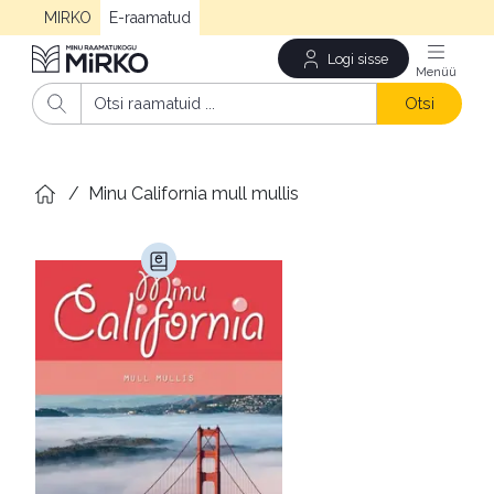
MIRKO
E-raamatud
Logi sisse
Men
Otsi
/
Minu California mull mullis