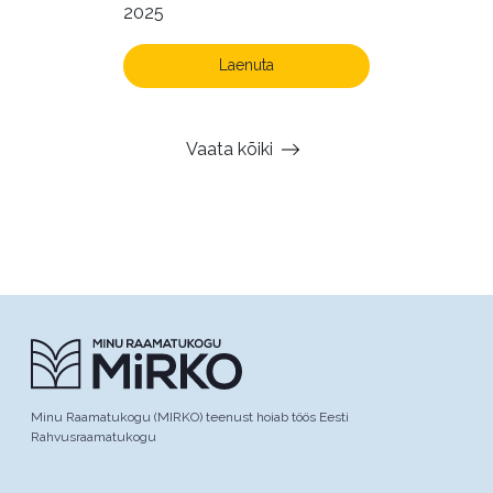
2025
Laenuta
Vaata kõiki
Minu Raamatukogu (MIRKO) teenust hoiab töös Eesti
Rahvusraamatukogu