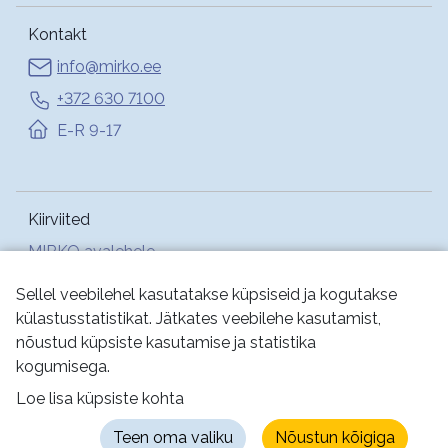
Kontakt
info@mirko.ee
+372 630 7100
E-R 9-17
Kiirviited
MIRKO avalehele
Abi
Sellel veebilehel kasutatakse küpsiseid ja kogutakse
külastusstatistikat. Jätkates veebilehe kasutamist,
nõustud küpsiste kasutamise ja statistika
Jälgi meid:
kogumisega.
Loe lisa küpsiste kohta
Kasutustingimused
Küpsised
Privaatsus
Teen oma valiku
Nõustun kõigiga
Juurdepääsetavus