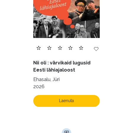
Nii oli : värvikaid lugusid
Eesti lähiajaloost
Ehasalu, Jüri
2026
Laenuta