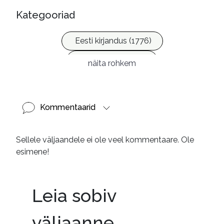
Kategooriad
Eesti kirjandus (1776)
Ilukirjandus (4255)
näita rohkem
Kommentaarid
Sellele väljaandele ei ole veel kommentaare. Ole
esimene!
Leia sobiv
väljaanne