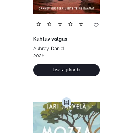
Ilukirjandus (4255)
Juhtimine (23)
Kodu ja aed (38)
Kuhtuv valgus
Krimi ja põnevik (1286)
Aubrey, Daniel
Kultuur ja teadus (45)
2026
Kunst ja looming (86)
Lisa järjekorda
Laste- ja noortekirjandus (581)
Loodus (53)
Loodusteadus (32)
Luule (75)
Maamajandus (24)
Majandus (34)
Perioodika (15)