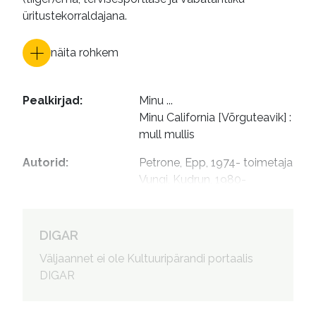
üritustekorraldajana.
näita rohkem
Pealkirjad
:
Minu ...

Minu California [Võrguteavik] : 
mull mullis
Autorid
:
Petrone, Epp, 1974- toimetaja

Vungi, Kudrun, 1980- 
illustreerija

Lauk, Anna, 1976- kujundaja

Randmäe, Margit, 1967- 
DIGAR
kujundaja
Väljaannet ei ole Kultuuripärandi portaalis
DIGAR