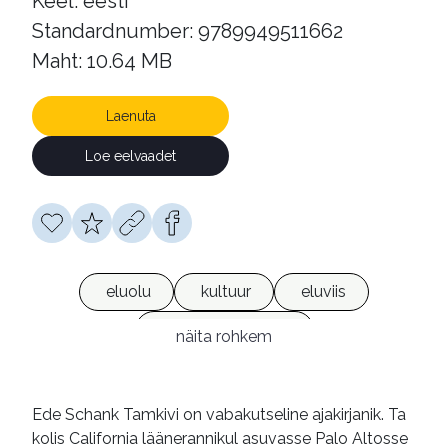
Keel: eesti
Standardnumber: 9789949511662
Maht: 10.64 MB
Laenuta
Loe eelvaadet
eluolu
kultuur
eluviis
California (osariik)
näita rohkem
Ameerika Ühendriigid
olukirjeldused
reisikirjad
mälestused
Ede Schank Tamkivi on vabakutseline ajakirjanik. Ta
kolis California läänerannikul asuvasse Palo Altosse
e-raamatud