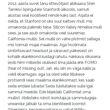
2012. aasta suvel tänu ettevõtjast abikaasa Sten
Tamkivi õpingutele Stanfordi ülikoolis, samuti
alustas seal kooliteed nende kaks last. Asjata ei
öelda, et Stanford on üks suur kaitsev mull, mis
omakorda paikneb teise, Silicon Valley nimelise mulli
sees, ja see asub omakorda veel suuremas,
California-mullis. Sel mullil on vähe pistmist sellega,
mis toimub mujal maailmas. Aga hoolimata
ümbritsevast heaolust ja säravast päikesest on
kohalik elanikkond kuidagi rahutu, nakkava viirusena
levib hirm millestki olulisest ilma jääda ehk FOMO
(fear of missing out). Jah, elu siin on väga kallis ja
veidi ebamugav, aga sa oled selle tillukese
protsendi seas maailma elanikkonnast, kes saab
seda endale lubada! Seda tuletatakse sulle igal
sammul meelde. Ede kirjeldab Californiat oma
mullist. Abilisteks robot-koristaja ja sammulugeja-
uneandur, jätkab ta oma identiteedi loomist
(tiiger)ema, tervisesportlase ja vabatahtliku