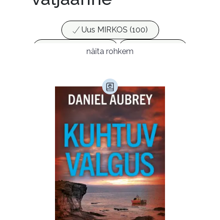
Uus MIRKOS (100)
Populaarsed (25)
Ajakirjad (17)
näita rohkem
Ajalugu (165)
Armastusromaanid (294)
Audioperioodika
Biograafiad (229)
Eesti kirjandus (1776)
Ettevõtlus (30)
Filoloogia (121)
Filosoofia (148)
Geograafia (65)
Haridus (20)