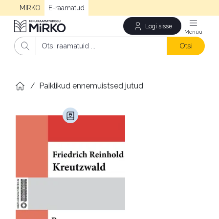
MIRKO
E-raamatud
Logi sisse
Men
Otsi
/
Paiklikud ennemuistsed jutud