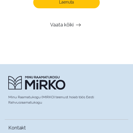
Laenuta
Vaata kõiki
Minu Raamatukogu (MIRKO) teenust hoiab töös Eesti
Rahvusraamatukogu
Kontakt