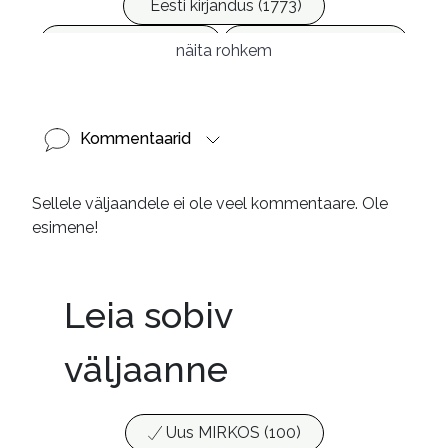
Eesti kirjandus (1773)
Ilukirjandus (4258)
Vabakasutus (423)
näita rohkem
Kommentaarid
Sellele väljaandele ei ole veel kommentaare. Ole
esimene!
Leia sobiv
väljaanne
Uus MIRKOS (100)