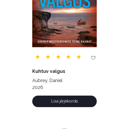
Religioon (107)
Siseturvalisus (34)
Sport (52)
Tehnika (6)
Telekommunikatsioon (9)
Tervis (147)
Transport (8)
Ulme ja fantaasia (244)
Vabakasutus (423)
Õigus (22)
Kuhtuv valgus
Õppekirjandus (48)
Aubrey, Daniel
2026
Ühiskond (168)
Lisa järjekorda