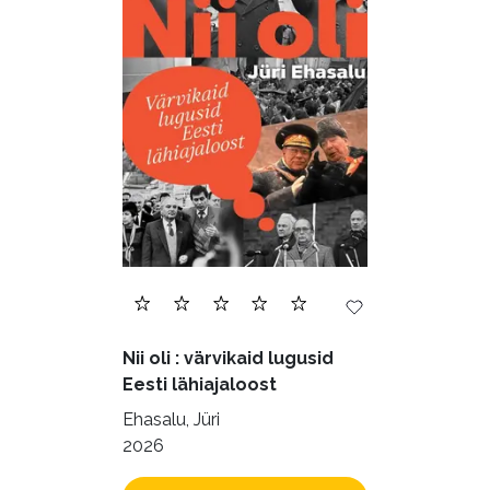
Nii oli : värvikaid lugusid
Eesti lähiajaloost
Ehasalu, Jüri
2026