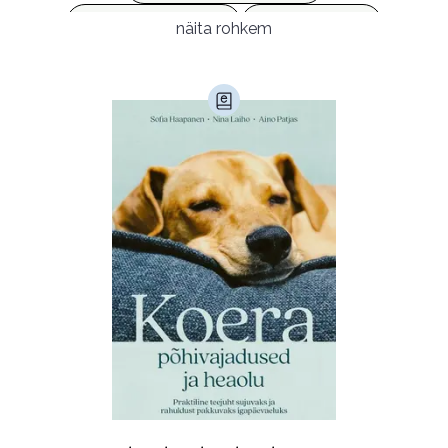
Populaarsed (25)
Ajakirjad (17)
näita rohkem
Ajalugu (165)
Armastusromaanid (292)
Audioperioodika
Biograafiad (228)
Eesti kirjandus (1773)
Ettevõtlus (30)
Filoloogia (121)
Filosoofia (146)
Geograafia (65)
Haridus (20)
Ilukirjandus (4258)
Juhtimine (23)