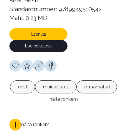
Keel: eesti
Standardnumber: 9789949510542
Maht: 0.23 MB
Laenuta
Loe eelvaadet
eesti
muinasjutud
e-raamatud
näita rohkem
näita rohkem