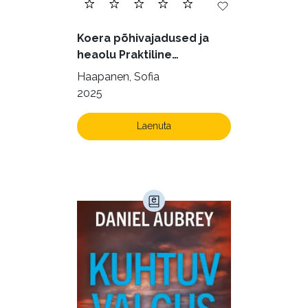
Kodu ja aed (38)
Koera põhivajadused ja
Krimi ja põnevik (1287)
heaolu Praktiline
käsiraamat sujuvaks ja
Kultuur ja teadus (45)
Haapanen, Sofia
rahuldust pakkuvaks
2025
Kunst ja looming (86)
igapäevaeluks
Laste- ja noortekirjandus (581)
Laenuta
Loodus (54)
Loodusteadus (32)
Luule (75)
Maamajandus (24)
Majandus (34)
Perioodika (15)
Psühholoogia (184)
Rahandus (46)