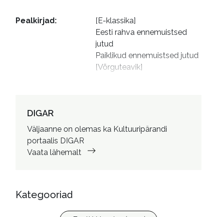
Pealkirjad
:
[E-klassika]

Eesti rahva ennemuistsed 
jutud

Paiklikud ennemuistsed jutud 
[Võrguteavik]
DIGAR
Väljaanne on olemas ka Kultuuripärandi
portaalis DIGAR
Vaata lähemalt
Kategooriad