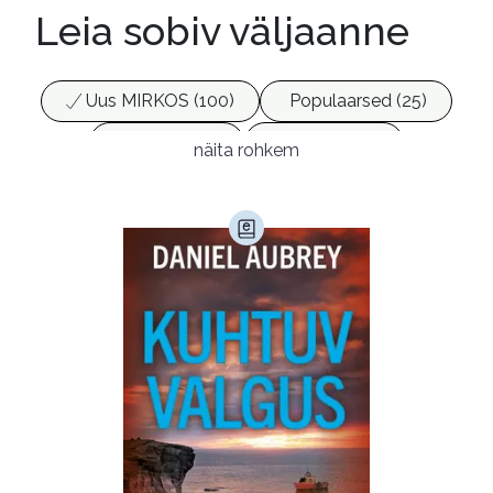
Leia sobiv väljaanne
Uus MIRKOS (100)
Populaarsed (25)
Ajakirjad (17)
Ajalugu (165)
näita rohkem
Armastusromaanid (294)
Audioperioodika
Biograafiad (229)
Eesti kirjandus (1776)
Ettevõtlus (30)
Filoloogia (121)
Filosoofia (148)
Geograafia (65)
Haridus (20)
Ilukirjandus (4256)
Juhtimine (23)
Kodu ja aed (38)
Krimi ja põnevik (1285)