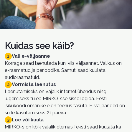
Kuidas see käib?
Vali e-väljaanne
1
Korraga saad laenutada kuni viis väljaannet. Valikus on
e-raamatud ja perioodika. Samuti saad kuulata
audioraamatuid.
Vormista laenutus
2
Laenutamiseks on vajalik internetiühendus ning
lugemiseks tuleb MIRKO-sse sisse logida. Eesti
isikukoodi omanikele on teenus tasuta. E-väljaanded on
sulle kasutamiseks 21 päeva.
Loe või kuula
3
MIRKO-s on kõik vajalik olemas.Teksti saad kuulata ka