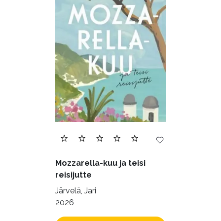
Õppekirjandus (48)
Ühiskond (168)
Mozzarella-kuu ja teisi
reisijutte
Järvelä, Jari
2026