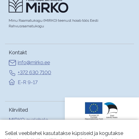
Minu Raamatukogu (MIRKO) teenust hoiab töös Eesti
Rahvusraamatukogu
Kontakt
info@mirko.ee
+372 630 7100
E-R 9-17
Kiirviited
MIRKO avalehele
Abi
Sellel veebilehel kasutatakse küpsiseid ja kogutakse