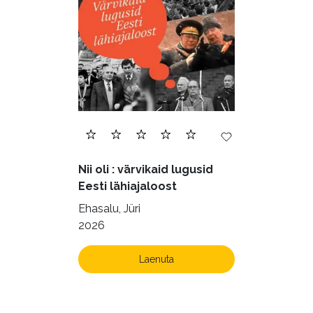
Nii oli : värvikaid lugusid
Eesti lähiajaloost
Ehasalu, Jüri
2026
Laenuta