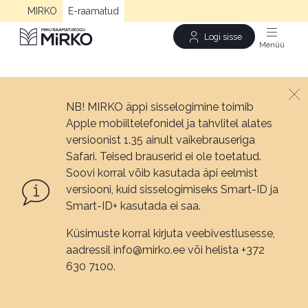
MIRKO
E-raamatud
Logi sisse
Men
NB! MIRKO äppi sisselogimine toimib
Apple mobiiltelefonidel ja tahvlitel alates
versioonist 1.35 ainult vaikebrauseriga
Safari. Teised brauserid ei ole toetatud.
Soovi korral võib kasutada äpi eelmist
versiooni, kuid sisselogimiseks Smart-ID ja
Smart-ID+ kasutada ei saa.
Küsimuste korral kirjuta veebivestlusesse,
aadressil info@mirko.ee või helista +372
630 7100.