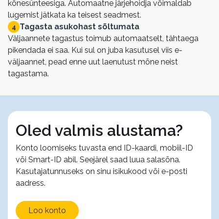
kõnesünteesiga. Automaatne järjehoidja võimaldab
lugemist jätkata ka teisest seadmest.
Tagasta asukohast sõltumata
4
Väljaannete tagastus toimub automaatselt, tähtaega
pikendada ei saa. Kui sul on juba kasutusel viis e-
väljaannet, pead enne uut laenutust mõne neist
tagastama.
Oled valmis alustama?
Konto loomiseks tuvasta end ID-kaardi, mobiil-ID
või Smart-ID abil. Seejärel saad luua salasõna.
Kasutajatunnuseks on sinu isikukood või e-posti
aadress.
Loo konto