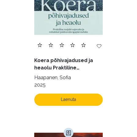
Filosoofia (146)
Geograafia (65)
Haridus (20)
Ilukirjandus (4258)
Juhtimine (23)
Kodu ja aed (38)
Koera põhivajadused ja
Krimi ja põnevik (1287)
heaolu Praktiline
käsiraamat sujuvaks ja
Kultuur ja teadus (45)
Haapanen, Sofia
rahuldust pakkuvaks
2025
Kunst ja looming (86)
igapäevaeluks
Laste- ja noortekirjandus (581)
Laenuta
Loodus (54)
Loodusteadus (32)
Luule (75)
Maamajandus (24)