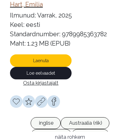
Hart, Emilia
Ilmunud: Varrak, 2025
Keel: eesti
Standardnumber: 9789985363782
Maht: 1.23 MB (EPUB)
Laenuta
Loe eelvaadet
Osta kirjastajalt
inglise
Austraalia (riik)
ilukirjandus
romaanid
näita rohkem