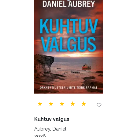
Majandus (34)
Perioodika (15)
Psühholoogia (184)
Rahandus (47)
Religioon (107)
Siseturvalisus (34)
Sport (52)
Tehnika (6)
Telekommunikatsioon (9)
Tervis (147)
Transport (8)
Ulme ja fantaasia (244)
Vabakasutus (423)
Õigus (22)
Õppekirjandus (48)
Kuhtuv valgus
Ühiskond (168)
Aubrey, Daniel
2026