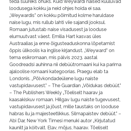
teda suureks ohuks. Kuid Weywardi naised kuuluvad
loodusega kokku ja neid ohjes hoida ei saa.
„Weywardis” on kokku põimitud kolme haruldase
naise lugu, mis rullub lahti viie sajandi jooksul.
Romaan jutustab naise visadusest ja looduse
elumuutvast väest. Emilia Hart kasvas üles
Austraalias ja enne õigusteaduskonna lõpetamist
õppis ülikoolis ka inglise kirjandust. „Weyward” on
tema esikromaan, mis pälvis 2023. aastal
Goodreadsi auhinna nii debüütromaani kui ka parima
ajaloolise romaani kategoorias. Praegu elab ta
Londonis. „Põlvkondadeülene lugu naiste
vastupidavusest.” – The Guardian „Võidukas debüüt.”
– The Publishers Weekly „Tõeliselt haarav ja
kaasakiskuv romaan. Hiilgav lugu naiste tugevusest,
vastupidavusest ja jõust, mille taustaks on looduse
habras ilu ja majesteetlikkus. Silmapaistev debüüt.” –
Abi Dar, New York Timesi menuki autor „Kirjutatud
kaunilt ja köitvalt. Elav, mõjus, haarav. Tõeliselt