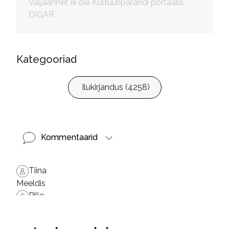
Väljaannet ei ole Kultuuripärandi portaalis
Autorid
:
Lees-Leesmaa, Liisi, 1984- 
DIGAR
tõlkija

Kõrgvee, Ede, 1941- 
toimetaja

Storrings, Michael, kujundaja

Kategooriad
Wicks-Green, Otto, fotograaf
Ilukirjandus (4258)
Kommentaarid
Tiina
Meeldis
Pille
Igatepidi põnev lugemine kohe algusest peale!