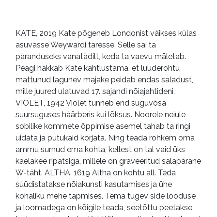
ajaloolised romaanid
e-raamatud
KATE, 2019 Kate põgeneb Londonist väikses külas
asuvasse Weywardi taresse. Selle sai ta
päranduseks vanatädilt, keda ta vaevu mäletab.
Peagi hakkab Kate kahtlustama, et luuderohtu
mattunud lagunev majake peidab endas saladust,
mille juured ulatuvad 17. sajandi nõiajahtideni.
VIOLET, 1942 Violet tunneb end suguvõsa
suursuguses häärberis kui lõksus. Noorele neiule
sobilike kommete õppimise asemel tahab ta ringi
uidata ja putukaid korjata. Ning teada rohkem oma
ammu surnud ema kohta, kellest on tal vaid üks
kaelakee ripatsiga, millele on graveeritud salapärane
W-täht. ALTHA, 1619 Altha on kohtu all. Teda
süüdistatakse nõiakunsti kasutamises ja ühe
kohaliku mehe tapmises. Tema tugev side looduse
ja loomadega on kõigile teada, seetõttu peetakse