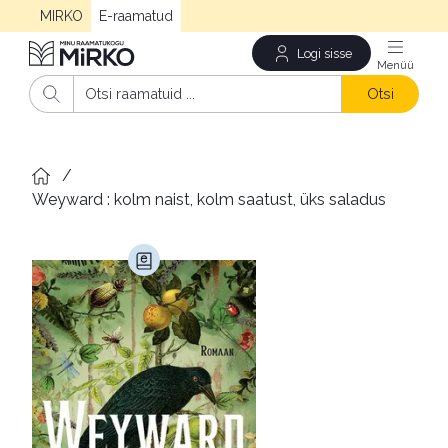
MIRKO
E-raamatud
Logi sisse
Men
Otsi
/
Weyward : kolm naist, kolm saatust, üks saladus