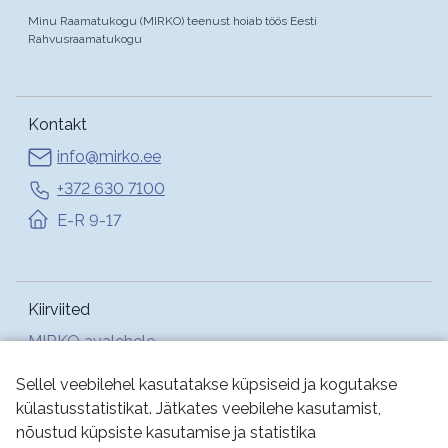
Minu Raamatukogu (MIRKO) teenust hoiab töös Eesti
Rahvusraamatukogu
Kontakt
info@mirko.ee
+372 630 7100
E-R 9-17
Kiirviited
MIRKO avalehele
Abi
Sellel veebilehel kasutatakse küpsiseid ja kogutakse
külastusstatistikat. Jätkates veebilehe kasutamist,
nõustud küpsiste kasutamise ja statistika
Jälgi meid: