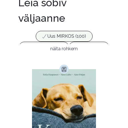
Leia sobiv
väljaanne
Uus MIRKOS (100)
Populaarsed (25)
Ajakirjad (17)
näita rohkem
Ajalugu (165)
Armastusromaanid (292)
Audioperioodika
Biograafiad (228)
Eesti kirjandus (1773)
Ettevõtlus (30)
Filoloogia (121)