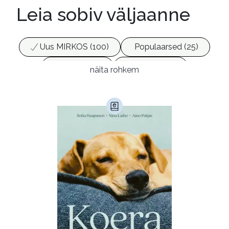
Leia sobiv väljaanne
Uus MIRKOS (100)
Populaarsed (25)
Ajakirjad (17)
Ajalugu (165)
näita rohkem
Armastusromaanid (293)
Audioperioodika
Biograafiad (229)
Eesti kirjandus (1774)
Ettevõtlus (30)
Filoloogia (121)
Filosoofia (146)
Geograafia (65)
Haridus (20)
Ilukirjandus (4255)
Juhtimine (23)
Kodu ja aed (38)
Krimi ja põnevik (1284)