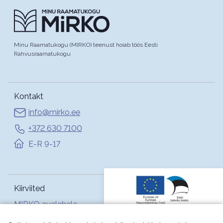
Minu Raamatukogu (MIRKO) teenust hoiab töös Eesti
Rahvusraamatukogu
Kontakt
info@mirko.ee
+372 630 7100
E-R 9-17
Kiirviited
MIRKO avalehele
Abi