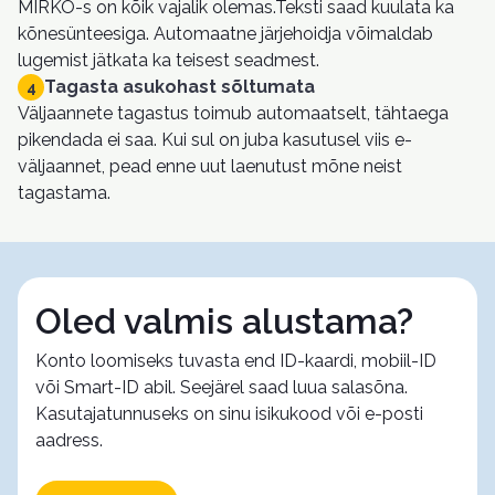
MIRKO-s on kõik vajalik olemas.Teksti saad kuulata ka
kõnesünteesiga. Automaatne järjehoidja võimaldab
lugemist jätkata ka teisest seadmest.
Tagasta asukohast sõltumata
4
Väljaannete tagastus toimub automaatselt, tähtaega
pikendada ei saa. Kui sul on juba kasutusel viis e-
väljaannet, pead enne uut laenutust mõne neist
tagastama.
Oled valmis alustama?
Konto loomiseks tuvasta end ID-kaardi, mobiil-ID
või Smart-ID abil. Seejärel saad luua salasõna.
Kasutajatunnuseks on sinu isikukood või e-posti
aadress.