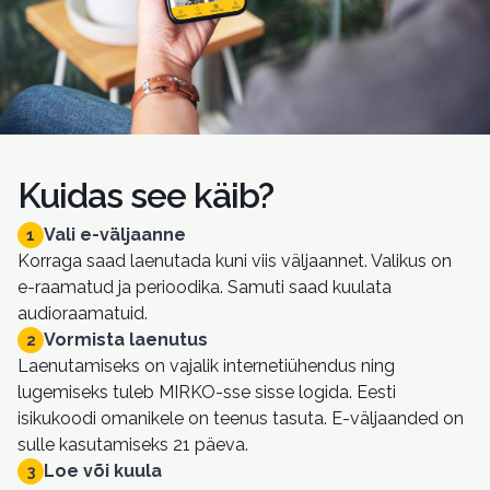
Kuidas see käib?
Vali e-väljaanne
1
Korraga saad laenutada kuni viis väljaannet. Valikus on
e-raamatud ja perioodika. Samuti saad kuulata
audioraamatuid.
Vormista laenutus
2
Laenutamiseks on vajalik internetiühendus ning
lugemiseks tuleb MIRKO-sse sisse logida. Eesti
isikukoodi omanikele on teenus tasuta. E-väljaanded on
sulle kasutamiseks 21 päeva.
Loe või kuula
3