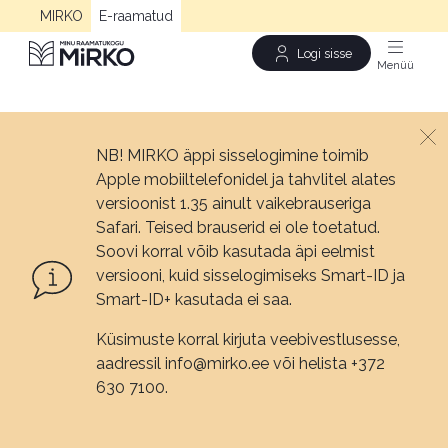
MIRKO
E-raamatud
Logi sisse
Men
NB! MIRKO äppi sisselogimine toimib
Apple mobiiltelefonidel ja tahvlitel alates
versioonist 1.35 ainult vaikebrauseriga
Safari. Teised brauserid ei ole toetatud.
Soovi korral võib kasutada äpi eelmist
versiooni, kuid sisselogimiseks Smart-ID ja
Smart-ID+ kasutada ei saa.
Küsimuste korral kirjuta veebivestlusesse,
aadressil info@mirko.ee või helista +372
630 7100.