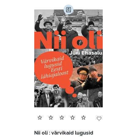
Nii oli : värvikaid lugusid