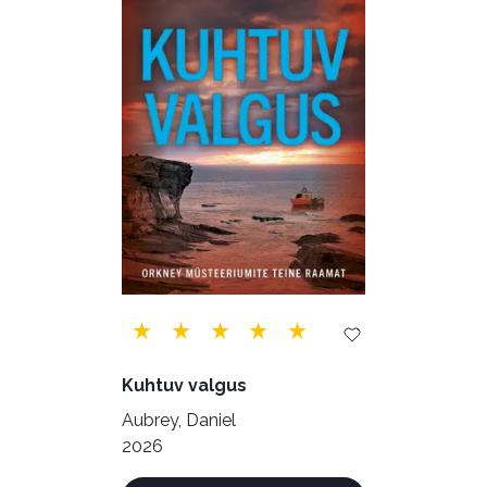
Õppekirjandus (48)
Ühiskond (168)
Kuhtuv valgus
Aubrey, Daniel
2026