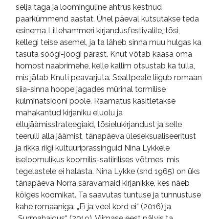
selja taga ja loominguline ahtrus kestnud
paarkümmend aastat. Ühel päeval kutsutakse teda
esinema Lillehammeri kirjandusfestivalile, tõsi,
kellegi teise asemel, ja ta läheb sinna muu hulgas ka
tasuta söögi-joogi pärast. Knut võtab kaasa oma
homost naabrimehe, kelle kallim otsustab ka tulla,
mis jätab Knuti peavarjuta. Sealtpeale liigub romaan
siia-sinna hoope jagades mürinal tormilise
kulminatsiooni poole. Raamatus käsitletakse
mahakantud kirjaniku eluolu ja
ellujäämisstrateegiaid, tõsielukirjandust ja selle
teerulli alla jäämist, tänapäeva üleseksualiseeritust
ja rikka riigi kultuuriprassinguid Nina Lykkele
iseloomulikus koomilis-satiirilises võtmes, mis
tegelastele ei halasta. Nina Lykke (snd 1965) on üks
tänapäeva Norra säravamaid kirjanikke, kes näeb
kõiges koomikat. Ta saavutas tuntuse ja tunnustuse
kahe romaaniga: „Ei ja veel kord ei“ (2016) ja
„Surmahaigus“ (2019). Viimase eest pälvis ta