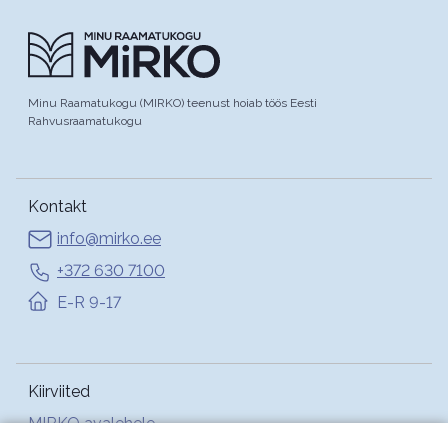
Minu Raamatukogu (MIRKO) teenust hoiab töös Eesti
Rahvusraamatukogu
Kontakt
info@mirko.ee
+372 630 7100
E-R 9-17
Kiirviited
MIRKO avalehele