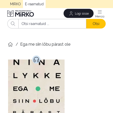
MIRKO
E-raamatud
Logi sisse
Men
Otsi
/
Ega me siin lõbu pärast ole