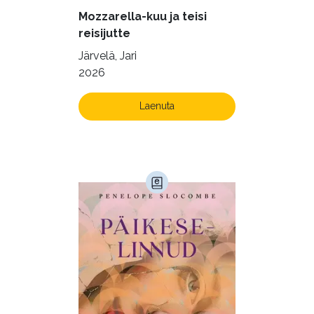
Mozzarella-kuu ja teisi
Vabakasutus (423)
Õigus (22)
reisijutte
Õppekirjandus (48)
Järvelä, Jari
2026
Ühiskond (168)
Laenuta