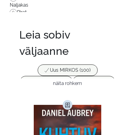
Naljakas
Piret
Muheda huumori ja pidurdamatu aususega luuakse
pilt tänapäevasest Norra kirjandusmaastikust, mis ei
Leia sobiv
erine sugugi Eesti omast ja võibolla koguni ülemaail
msest.
väljaanne
Uus MIRKOS (100)
Populaarsed (25)
Ajakirjad (17)
näita rohkem
Ajalugu (166)
Armastusromaanid (294)
Audioperioodika
Biograafiad (229)