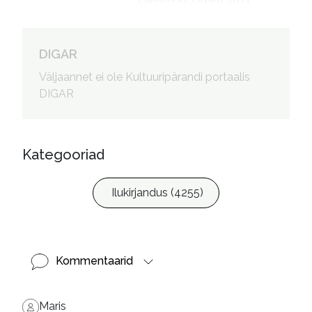
esitaja
DIGAR
Väljaannet ei ole Kultuuripärandi portaalis
DIGAR
Kategooriad
Ilukirjandus (4255)
Kommentaarid
Maris