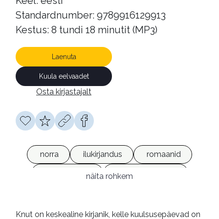
Keel: eesti
Standardnumber: 9789916129913
Kestus: 8 tundi 18 minutit (MP3)
Laenuta
Kuula eelvaadet
Osta kirjastajalt
norra
ilukirjandus
romaanid
heliraamatud
võrguväljaanded
näita rohkem
Knut on keskealine kirjanik, kelle kuulsusepäevad on