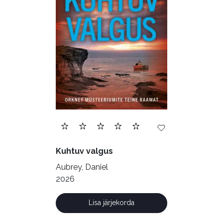
Eesti kirjandus (1776)
Ettevõtlus (30)
Filoloogia (121)
Filosoofia (148)
Geograafia (65)
Haridus (20)
Ilukirjandus (4255)
Juhtimine (23)
Kodu ja aed (38)
Kuhtuv valgus
Krimi ja põnevik (1286)
Aubrey, Daniel
Kultuur ja teadus (45)
2026
Kunst ja looming (86)
Lisa järjekorda
Laste- ja noortekirjandus (581)