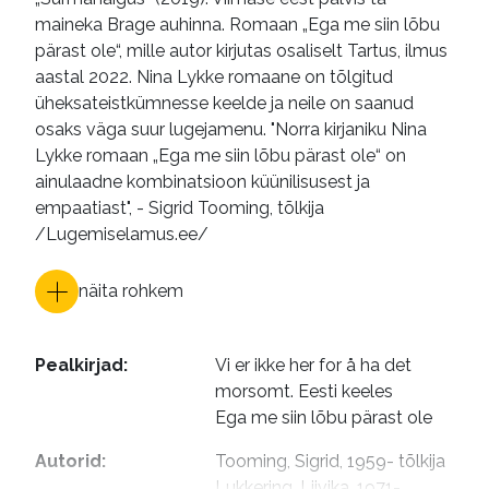
maineka Brage auhinna. Romaan „Ega me siin lõbu
pärast ole“, mille autor kirjutas osaliselt Tartus, ilmus
aastal 2022. Nina Lykke romaane on tõlgitud
üheksateistkümnesse keelde ja neile on saanud
osaks väga suur lugejamenu. "Norra kirjaniku Nina
Lykke romaan „Ega me siin lõbu pärast ole“ on
ainulaadne kombinatsioon küünilisusest ja
empaatiast", - Sigrid Tooming, tõlkija
/Lugemiselamus.ee/
näita rohkem
Pealkirjad
:
Vi er ikke her for å ha det 
morsomt. Eesti keeles

Ega me siin lõbu pärast ole
Autorid
:
Tooming, Sigrid, 1959- tõlkija

Lukkering, Liivika, 1971- 