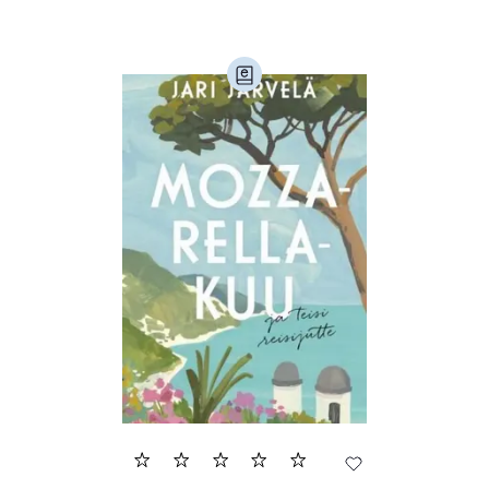
Loodus (53)
Loodusteadus (32)
Luule (75)
Maamajandus (24)
Majandus (34)
Perioodika (15)
Psühholoogia (186)
Rahandus (46)
Religioon (107)
Siseturvalisus (34)
Sport (52)
Tehnika (6)
Telekommunikatsioon (9)
Tervis (147)
Transport (8)
Ulme ja fantaasia (243)