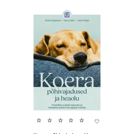
Ajalugu (165)
Armastusromaanid (294)
Audioperioodika
Biograafiad (229)
Eesti kirjandus (1774)
Ettevõtlus (30)
Filoloogia (121)
Filosoofia (146)
Geograafia (65)
Haridus (20)
Ilukirjandus (4257)
Juhtimine (23)
Kodu ja aed (38)