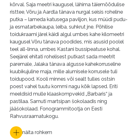
kõrval. Saja meetri kaugusel, lähima täiemõõdulise
risttee, Võru ja Aardla tänava nurgal seisis roheline
putka – lameda katusega paviljon, kus müüdi pudu-
ja esmatarbekaupa, leiba, suhkrut jne. Põhilise
toidukraami järel käidi algul umbes kahe kilomeetri
kaugusel Võru tänava poodides, mis asusid poolel
teel all-linna, umbes Kastani bussipeatuse kohal.
Seejärel ehitati rohelisest putkast sada meetrit
paremale, Jalaka tänava algusse kahekorruseline
kuubikujuline maja, mille alumisele korrusele tuli
toidupood. Kooli minnes või sealt tulles ostsin
poest vahel tuutu kommi nagu kõik lapsed. Eriti
meeldisid mulle klaaskompvekid „Barbaris“ ja
pastilaa. Samuti martsipan šokolaadis ning
jääšokolaad. Fonogrammitootja on Eesti
Rahvusraamatukogu.
näita rohkem