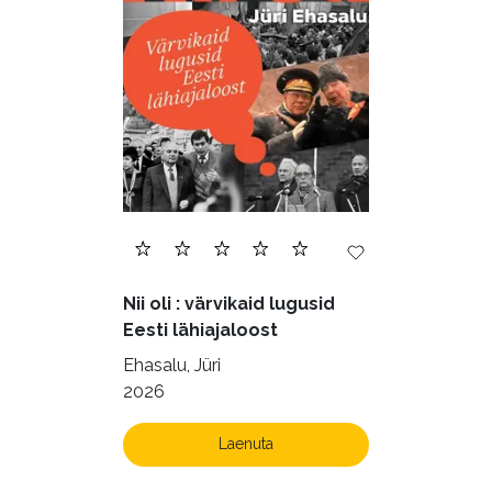
Nii oli : värvikaid lugusid
Eesti lähiajaloost
Ehasalu, Jüri
2026
Laenuta