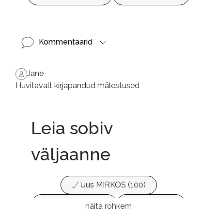
Kommentaarid
Jane
Huvitavalt kirjapandud mälestused
Leia sobiv
väljaanne
Uus MIRKOS (100)
Populaarsed (25)
Ajakirjad (17)
näita rohkem