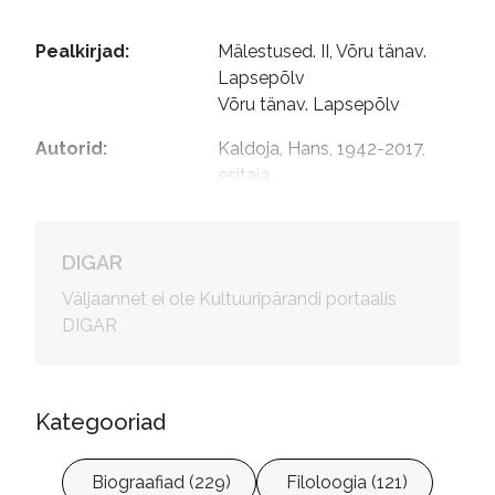
Pealkirjad
:
Mälestused. II, Võru tänav. 
Lapsepõlv

Võru tänav. Lapsepõlv
Autorid
:
Kaldoja, Hans, 1942-2017, 
esitaja
DIGAR
Väljaannet ei ole Kultuuripärandi portaalis
DIGAR
Kategooriad
Biograafiad (229)
Filoloogia (121)