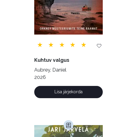
Telekommunikatsioon (9)
Tervis (147)
Transport (8)
Ulme ja fantaasia (244)
Vabakasutus (423)
Õigus (22)
Õppekirjandus (48)
Kuhtuv valgus
Ühiskond (168)
Aubrey, Daniel
2026
Lisa järjekorda