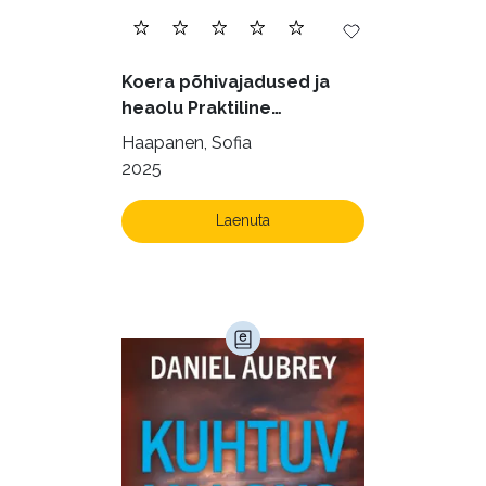
Juhtimine (23)
Kodu ja aed (38)
Koera põhivajadused ja
Krimi ja põnevik (1286)
heaolu Praktiline
käsiraamat sujuvaks ja
Kultuur ja teadus (45)
Haapanen, Sofia
rahuldust pakkuvaks
2025
Kunst ja looming (86)
igapäevaeluks
Laste- ja noortekirjandus (581)
Laenuta
Loodus (54)
Loodusteadus (32)
Luule (75)
Maamajandus (24)
Majandus (34)
Perioodika (15)
Psühholoogia (184)
Rahandus (47)
Religioon (107)