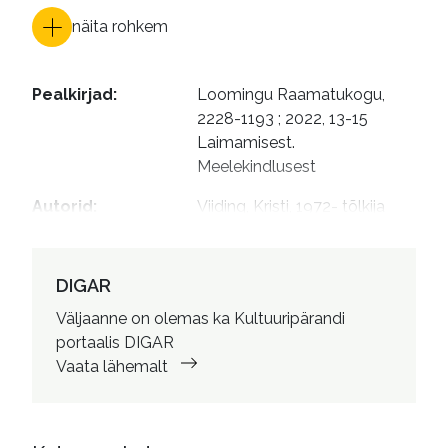
näita rohkem
Pealkirjad
:
Loomingu Raamatukogu, 
2228-1193 ; 2022, 13-15

Laimamisest. 
Meelekindlusest
Autorid
:
Viiding, Kristi, 1972- tõlkija

Viiding, Kristi, 1972- järelsõna 
autor

Kolk, Kaspar, 1971- toimetaja

DIGAR
Kaskmann, Maris, 1978- 
Väljaanne on olemas ka Kultuuripärandi
kujundaja
portaalis DIGAR
Vaata lähemalt