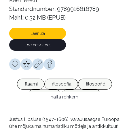
Keel: eesti
Standardnumber: 9789916616789
Maht: 0.32 MB (EPUB)
Laenuta
Loe eelvaadet
flaami
filosoofia
filosoofid
stoitsism
Madalmaad
näita rohkem
e-raamatud
Justus Lipsiuse (1547–1606), varauusaegse Euroopa
ühe mõjukaima humanistliku mõtleja ja antiikkultuuri