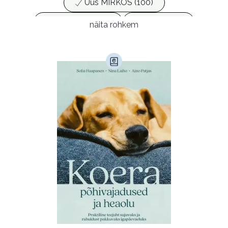
Uus MIRKOS (100)
Populaarsed (25)
Ajakirjad (17)
näita rohkem
Ajalugu (165)
Armastusromaanid (292)
Audioperioodika
Biograafiad (229)
Eesti kirjandus (1773)
Ettevõtlus (30)
Filoloogia (121)
Filosoofia (146)
Geograafia (65)
Haridus (20)
Ilukirjandus (4258)