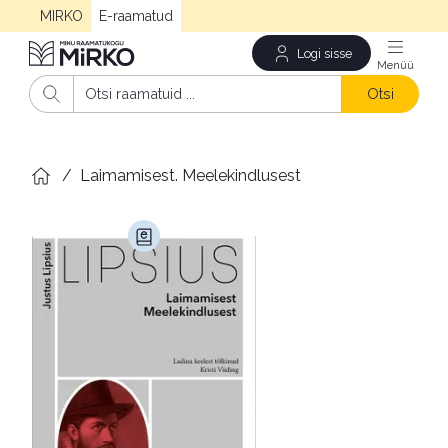
MIRKO
E-raamatud
Logi sisse
Men
Otsi
/
Laimamisest. Meelekindlusest