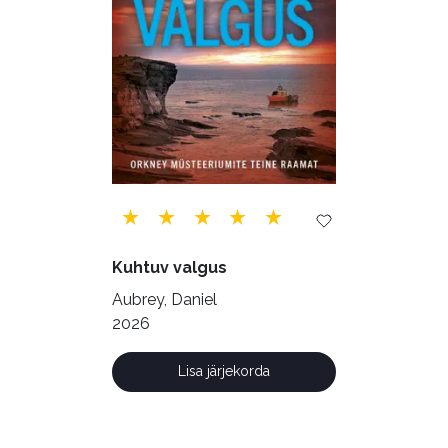
Siseturvalisus (34)
Sport (52)
Tehnika (6)
Telekommunikatsioon (9)
Tervis (147)
Transport (8)
Ulme ja fantaasia (244)
Vabakasutus (423)
Õigus (22)
Õppekirjandus (48)
Kuhtuv valgus
Ühiskond (168)
Aubrey, Daniel
2026
Lisa järjekorda