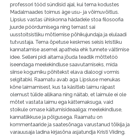
professori tööd sündisid ajal, kui tema kodustes
Madalmaades toimus äge usu- ja võimuvõitlus.
Lipsius vastas ühiskonna hädadele stoa filosoofia
juurde pöördumisega ning temast sai
uusstoitsistliku mõtlemise põhikujundaja ja elulaadi
tutvustaja. Tema õpetuse keskmes seisis kristliku
kannatamise asemel apatheia ehk tunnete vältimise
idee. Selleni pidi aitama jõuda teadlik mõttetöö
iseendaga meelekindluse saavutamiseks, mida
siinse kogumiku põhitekst elava dialoogi vormis
selgitabki. Raamatu avab aga Lipsiuse menukas
kõne laimamisest, kus ta käsitleb laimu räpast
olemust tülide allikana ning näitab, et laimule ei ole
mõtet vastata laimu ega kättemaksuga, vaid
stoikule omase käitumisideaaliga: meelekindluse,
kannatlikkuse ja põlgusega. Raamatu on
kommentaaride ja saatesõnaga varustanud tõlkija ja
varauusaja ladina kirjasõna asjatundja Kristi Viiding.