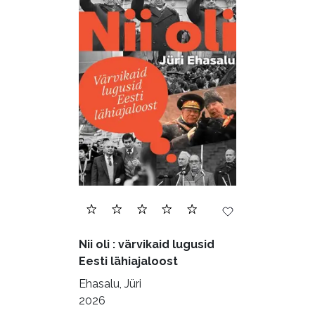
Nii oli : värvikaid lugusid
Eesti lähiajaloost
Ehasalu, Jüri
2026