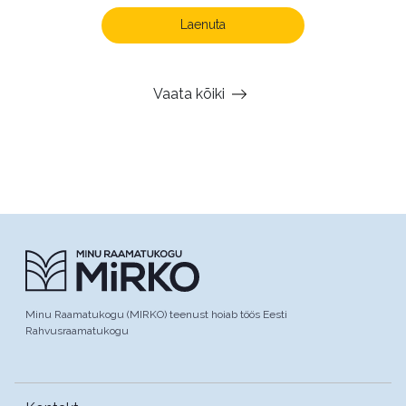
Laenuta
Vaata kõiki
Minu Raamatukogu (MIRKO) teenust hoiab töös Eesti
Rahvusraamatukogu