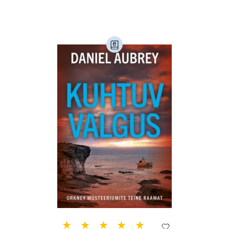
Loodus (54)
Loodusteadus (32)
Luule (75)
Maamajandus (24)
Majandus (34)
Perioodika (15)
Psühholoogia (185)
Rahandus (46)
Religioon (107)
Siseturvalisus (34)
Sport (52)
Tehnika (6)
Telekommunikatsioon (9)
Tervis (147)
Transport (8)
Ulme ja fantaasia (244)