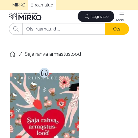
MIRKO
E-raamatud
Logi sisse
Men
Otsi
/
Saja rahva armastuslood