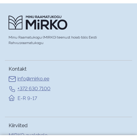
Minu Raamatukogu (MIRKO) teenust hoiab töös Eesti
Rahvusraamatukogu
Kontakt
info@mirko.ee
+372 630 7100
E-R 9-17
Kiirviited
MIRKO avalehele