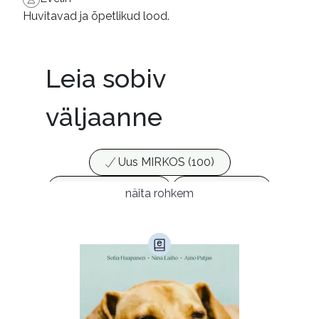
Huvitavad ja õpetlikud lood.
Leia sobiv
väljaanne
Uus MIRKOS (100)
Populaarsed (25)
Ajakirjad (17)
näita rohkem
Ajalugu (165)
Armastusromaanid (294)
Audioperioodika
Biograafiad (229)