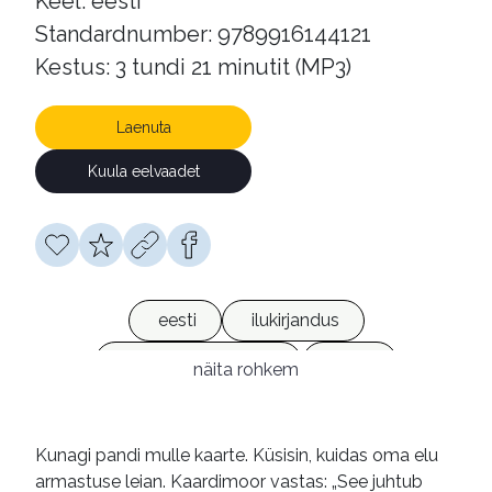
Keel: eesti
Standardnumber: 9789916144121
Kestus: 3 tundi 21 minutit (MP3)
Laenuta
Kuula eelvaadet
eesti
ilukirjandus
armastusromaanid
jutud
näita rohkem
heliraamatud
võrguväljaanded
Kunagi pandi mulle kaarte. Küsisin, kuidas oma elu
armastuse leian. Kaardimoor vastas: „See juhtub