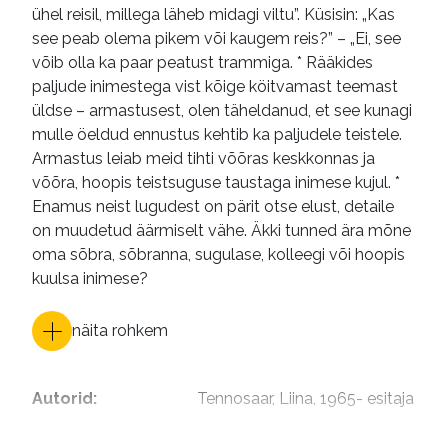
ühel reisil, millega läheb midagi viltu”. Küsisin: „Kas
see peab olema pikem või kaugem reis?” – „Ei, see
võib olla ka paar peatust trammiga. * Rääkides
paljude inimestega vist kõige köitvamast teemast
üldse – armastusest, olen täheldanud, et see kunagi
mulle öeldud ennustus kehtib ka paljudele teistele.
Armastus leiab meid tihti võõras keskkonnas ja
võõra, hoopis teistsuguse taustaga inimese kujul. *
Enamus neist lugudest on pärit otse elust, detaile
on muudetud äärmiselt vähe. Äkki tunned ära mõne
oma sõbra, sõbranna, sugulase, kolleegi või hoopis
kuulsa inimese?
näita rohkem
Autorid
:
Tennosaar, Liina, 1965- esitaja