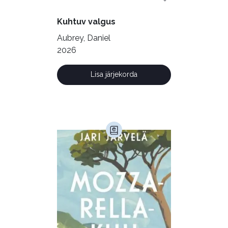
Vabakasutus (423)
Õigus (22)
Kuhtuv valgus
Õppekirjandus (48)
Aubrey, Daniel
2026
Ühiskond (168)
Lisa järjekorda