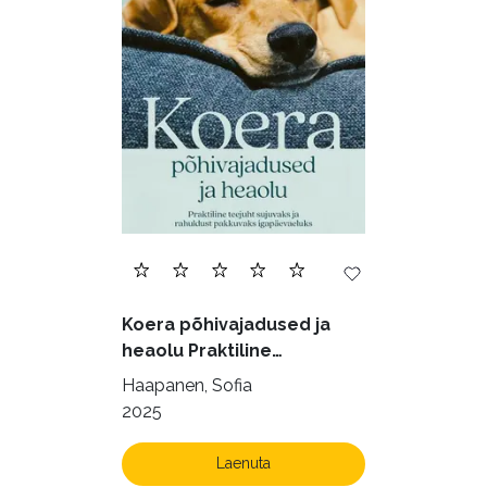
Eesti kirjandus (1774)
Ettevõtlus (30)
Filoloogia (121)
Filosoofia (147)
Geograafia (65)
Haridus (20)
Ilukirjandus (4255)
Juhtimine (23)
Kodu ja aed (38)
Koera põhivajadused ja
Krimi ja põnevik (1285)
heaolu Praktiline
käsiraamat sujuvaks ja
Kultuur ja teadus (45)
Haapanen, Sofia
rahuldust pakkuvaks
2025
Kunst ja looming (86)
igapäevaeluks
Laste- ja noortekirjandus (580)
Laenuta