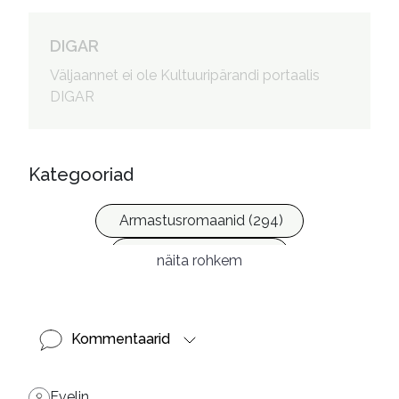
DIGAR
Väljaannet ei ole Kultuuripärandi portaalis
DIGAR
Kategooriad
Armastusromaanid (294)
Eesti kirjandus (1774)
näita rohkem
Ilukirjandus (4255)
Kommentaarid
Evelin