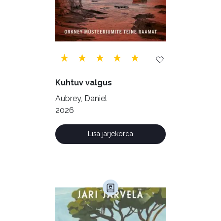
Geograafia (65)
Haridus (20)
Ilukirjandus (4256)
Juhtimine (23)
Kodu ja aed (38)
Kuhtuv valgus
Krimi ja põnevik (1285)
Aubrey, Daniel
Kultuur ja teadus (45)
2026
Kunst ja looming (86)
Lisa järjekorda
Laste- ja noortekirjandus (580)
Loodus (53)
Loodusteadus (32)
Luule (75)
Maamajandus (24)
Majandus (34)
Perioodika (15)