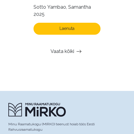
Sotto Yambao, Samantha
2025
Laenuta
Vaata kõiki
Minu Raamatukogu (MIRKO) teenust hoiab töös Eesti
Rahvusraamatukogu