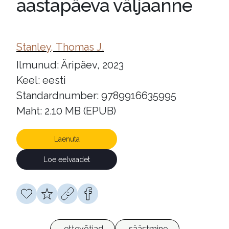
aastapäeva väljaanne
Stanley, Thomas J.
Ilmunud: Äripäev, 2023
Keel: eesti
Standardnumber: 9789916635995
Maht: 2.10 MB (EPUB)
Laenuta
Loe eelvaadet
ettevõtjad
säästmine