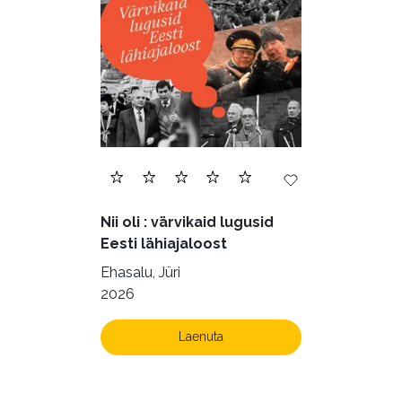
Nii oli : värvikaid lugusid
Eesti lähiajaloost
Ehasalu, Jüri
2026
Laenuta