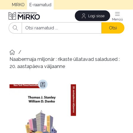
MIRKO
E-raamatud
Logi sisse
Men
Otsi
/
Naabermaja miljonär : rikaste üllatavad saladused : 
20. aastapäeva väljaanne