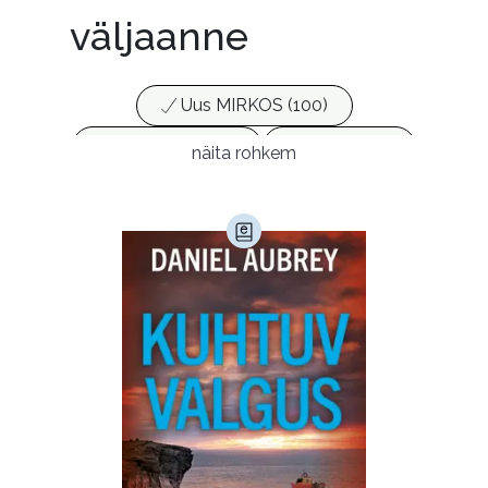
väljaanne
Uus MIRKOS (100)
Populaarsed (25)
Ajakirjad (17)
näita rohkem
Ajalugu (165)
Armastusromaanid (294)
Audioperioodika
Biograafiad (230)
Eesti kirjandus (1775)
Ettevõtlus (30)
Filoloogia (121)
Filosoofia (147)