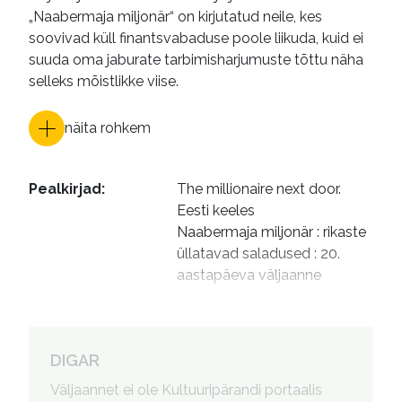
„Naabermaja miljonär“ on kirjutatud neile, kes
soovivad küll finantsvabaduse poole liikuda, kuid ei
suuda oma jaburate tarbimisharjumuste tõttu näha
selleks mõistlikke viise.
näita rohkem
Pealkirjad
:
The millionaire next door. 
Eesti keeles

Naabermaja miljonär : rikaste 
üllatavad saladused : 20. 
aastapäeva väljaanne
Autorid
:
Danko, William D., 1952- 
autor

Liblikas, Kristiina, tõlkija

DIGAR
Fallaw, Sarah Stanley, 
Väljaannet ei ole Kultuuripärandi portaalis
eessõna autor
