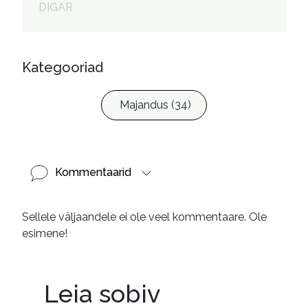
DIGAR
Innos, Anneli, toimetaja

Saareoja, Janek, 1972- 
kujundaja
Kategooriad
Majandus (34)
Kommentaarid
Sellele väljaandele ei ole veel kommentaare. Ole
esimene!
Leia sobiv