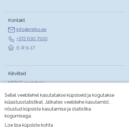
Kontakt
info@mirko.ee
+372 630 7100
E-R 9-17
Kiirviited
MIRKO avalehele
Abi
Sellel veebilehel kasutatakse küpsiseid ja kogutakse
külastusstatistikat. Jätkates veebilehe kasutamist,
nõustud küpsiste kasutamise ja statistika
Jälgi meid:
kogumisega.
Loe lisa küpsiste kohta
Kasutustingimused
Küpsised
Privaatsus