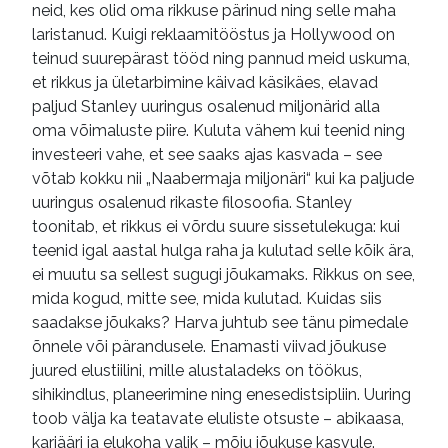
neid, kes olid oma rikkuse pärinud ning selle maha
laristanud. Kuigi reklaamitööstus ja Hollywood on
teinud suurepärast tööd ning pannud meid uskuma,
et rikkus ja ületarbimine käivad käsikäes, elavad
paljud Stanley uuringus osalenud miljonärid alla
oma võimaluste piire. Kuluta vähem kui teenid ning
investeeri vahe, et see saaks ajas kasvada – see
võtab kokku nii „Naabermaja miljonäri“ kui ka paljude
uuringus osalenud rikaste filosoofia. Stanley
toonitab, et rikkus ei võrdu suure sissetulekuga: kui
teenid igal aastal hulga raha ja kulutad selle kõik ära,
ei muutu sa sellest sugugi jõukamaks. Rikkus on see,
mida kogud, mitte see, mida kulutad. Kuidas siis
saadakse jõukaks? Harva juhtub see tänu pimedale
õnnele või pärandusele. Enamasti viivad jõukuse
juured elustiilini, mille alustaladeks on töökus,
sihikindlus, planeerimine ning enesedistsipliin. Uuring
toob välja ka teatavate eluliste otsuste – abikaasa,
karjääri ja elukoha valik – mõju jõukuse kasvule.