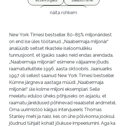
finantskirjaoskus
näita rohkem
investeerimisstrateegia
eluviis
jõukus
miljonärid
e-raamatud
New York Timesi bestseller. 80–85% miljonäridest
on end ise üles töötanud. „Naabermaja miljonär“
analüüsib seitset rikastele iseloomulikku
tunnusjoont, et igaüks saaks neid endas arendada.
„Naabermaja miljonäri“ esimene väljaanne jõudis
raamaturiiulitele 1996. aasta oktoobris. Jaanuariks
1997 oli sellest saanud New York Timesi bestseller.
Kümne järgneva aastaga müüdi „Naabermaja
miljonäri“ üle kolme miljoni eksemplari. Selle
meeletu eduloo üheks põhjuseks on asjaolu, et
raamatu järeldused põhinevad reaalsetel andmetel.
Oma uurimistöö käigus intervjueeris Thomas
Stanley mehi ja naisi, kes on ühe põlvkonna jooksul
jõudnud tühjalt kohalt jõukuse impeeriumini. Aga ka