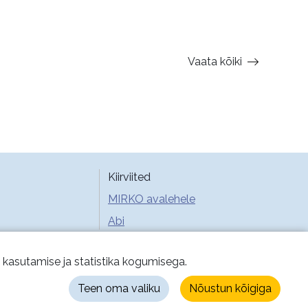
Vaata kõiki
Kiirviited
MIRKO avalehele
Abi
e kasutamise ja statistika kogumisega.
Teen oma valiku
Nõustun kõigiga
ustingimused
Küpsised
Privaatsus
Juurdepääsetavus