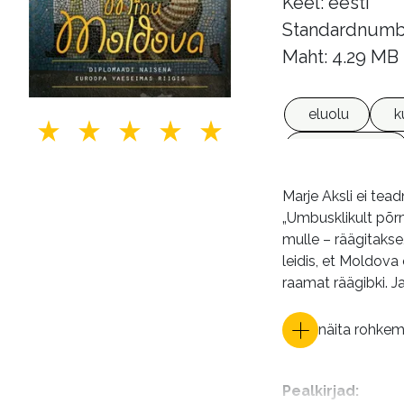
Keel: eesti
Standardnumb
Maht: 4.29 MB
eluolu
k
e-raamatud
Marje Aksli ei tea
„Umbusklikult põrn
mulle – räägitakse
leidis, et Moldova
raamat räägibki. J
näita rohke
Pealkirjad
: