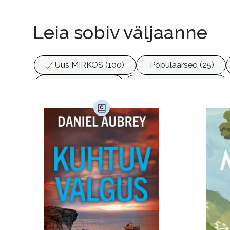
Leia sobiv väljaanne
Uus MIRKOS (100)
Populaarsed (25)
Biograafiad (230)
Eesti kirjandus (1775)
Haridus (20)
Ilukirjandus (4256)
Juht
Kunst ja looming (86)
Laste- ja noortekirj
Maamajandus (24)
Majandus (34)
P
Siseturvalisus (34)
Sport (52)
Tehnik
Ulme ja fantaasia (244)
Vabakasutus (423