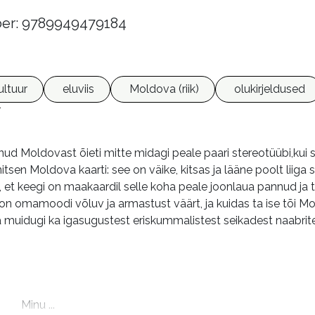
er: 9789949479184
ultuur
eluviis
Moldova (riik)
olukirjeldused
dnud Moldovast õieti mitte midagi peale paari stereotüübi,kui s
itsen Moldova kaarti: see on väike, kitsas ja lääne poolt liiga
, et keegi on maakaardil selle koha peale joonlaua pannud ja
 on omamoodi võluv ja armastust väärt, ja kuidas ta ise tõi Mo
a muidugi ka igasugustest eriskummalistest seikadest naabrite, 
m
Minu ...
