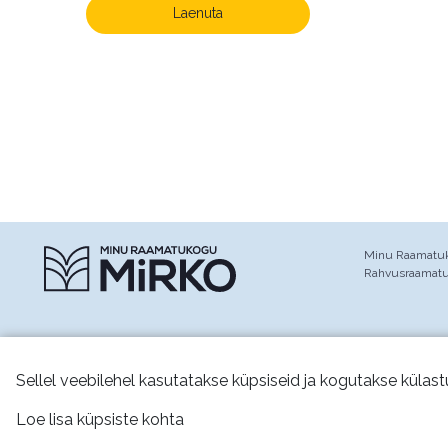
Laenuta
Minu Raamatuko
Rahvusraamat
Sellel veebilehel kasutatakse küpsiseid ja kogutakse külast
Jälgi meid:
Loe lisa küpsiste kohta