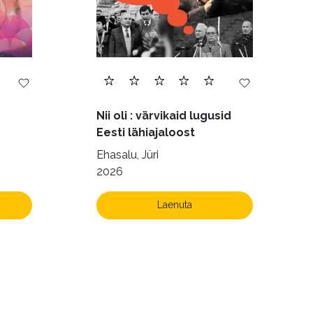
Nii oli : värvikaid lugusid
Eesti lähiajaloost
Ehasalu, Jüri
2026
Laenuta