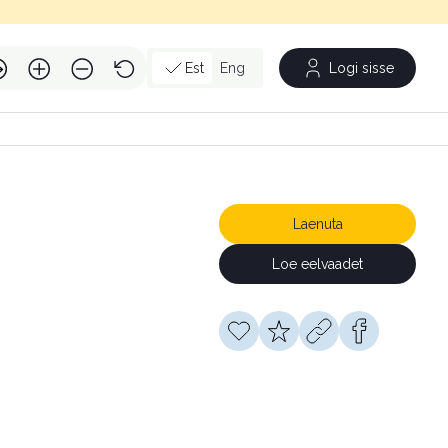
Est
Eng
Logi sisse
Laenuta
Loe eelvaadet