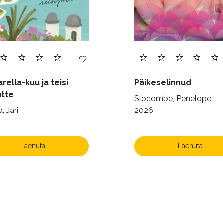
rella-kuu ja teisi
Päikeselinnud
utte
Slocombe, Penelope
, Jari
2026
Laenuta
Laenuta