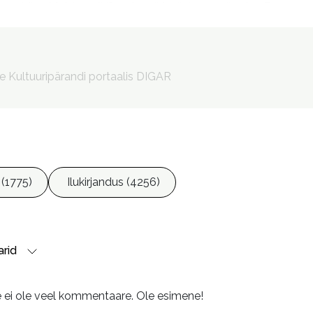
Minu Moldova [Võrguteavik] : diplomaadi naine Euroopa v
Penu, Anna-Maria, 1978- toimetaja

Petrone, Epp, 1974- toimetaja

Lauk, Anna, 1976- kujundaja
le Kultuuripärandi portaalis DIGAR
 (1775)
Ilukirjandus (4256)
rid
e ei ole veel kommentaare. Ole esimene!