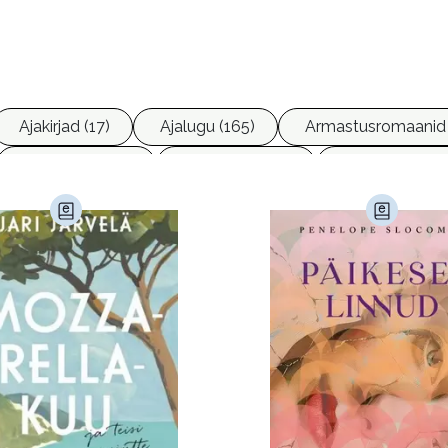
Ajakirjad (17)
Ajalugu (165)
Armastusromaanid 
Ettevõtlus (30)
Filoloogia (121)
Filosoofia (147
imine (23)
Kodu ja aed (38)
Krimi ja põnevik (1285
andus (580)
Loodus (53)
Loodusteadus (32)
erioodika (15)
Psühholoogia (185)
Rahandus (46)
a (6)
Telekommunikatsioon (9)
Tervis (147)
)
Õigus (22)
Õppekirjandus (48)
Ühiskond (