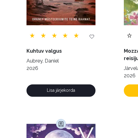
Kuhtuv valgus
Mozza
reisij
Aubrey, Daniel
2026
Järvelä
2026
Lisa järjekorda