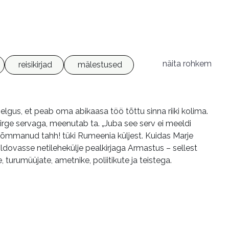
näita rohkem
reisikirjad
mälestused
elgus, et peab oma abikaasa töö tõttu sinna riiki kolima.
 sirge servaga, meenutab ta. „Juba see serv ei meeldi
 tõmmanud tahh! tüki Rumeenia küljest. Kuidas Marje
ldovasse netilehekülje pealkirjaga Armastus – sellest
turumüüjate, ametnike, poliitikute ja teistega.