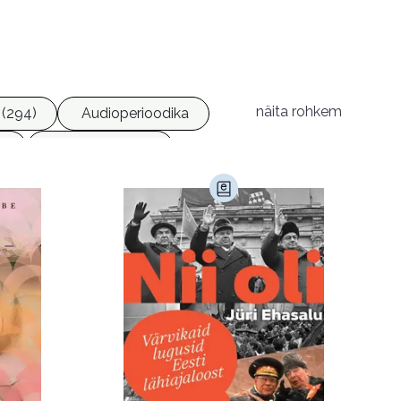
näita rohkem
(294)
Audioperioodika
)
Geograafia (65)
)
Kultuur ja teadus (45)
Luule (75)
Religioon (107)
Transport (8)
168)