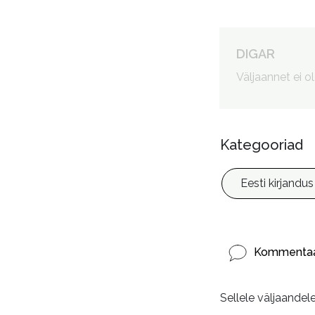
Autorid
:
DIGAR
Väljaannet ei o
Kategooriad
Eesti kirjandus
Kommentaa
Sellele väljaandel