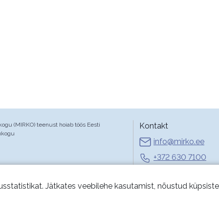
gu (MIRKO) teenust hoiab töös Eesti
Kontakt
ukogu
info@mirko.ee
+372 630 7100
E-R 9-17
usstatistikat. Jätkates veebilehe kasutamist, nõustud küpsist
Kasut