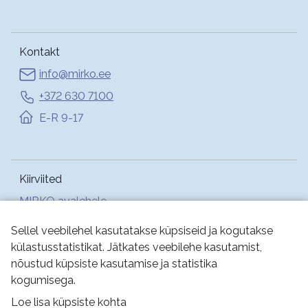
Kontakt
info@mirko.ee
+372 630 7100
E-R 9-17
Kiirviited
MIRKO avalehele
Abi
Sellel veebilehel kasutatakse küpsiseid ja kogutakse
külastusstatistikat. Jätkates veebilehe kasutamist,
nõustud küpsiste kasutamise ja statistika
Jälgi meid:
kogumisega.
Loe lisa küpsiste kohta
Kasutustingimused
Küpsised
Privaatsus