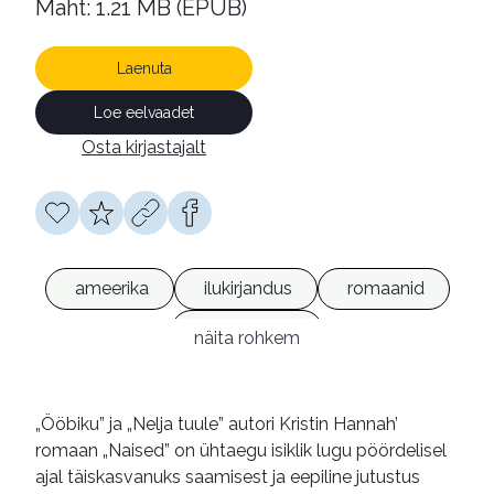
Maht: 1.21 MB (EPUB)
Laenuta
Loe eelvaadet
Osta kirjastajalt
ameerika
ilukirjandus
romaanid
e-raamatud
näita rohkem
„Ööbiku” ja „Nelja tuule” autori Kristin Hannah’
romaan „Naised” on ühtaegu isiklik lugu pöördelisel
ajal täiskasvanuks saamisest ja eepiline jutustus