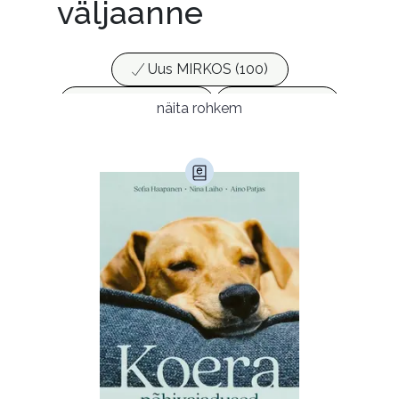
väljaanne
Uus MIRKOS (100)
Populaarsed (25)
Ajakirjad (17)
näita rohkem
Ajalugu (165)
Armastusromaanid (292)
Audioperioodika
Biograafiad (229)
Eesti kirjandus (1774)
Ettevõtlus (30)
Filoloogia (121)
Filosoofia (146)