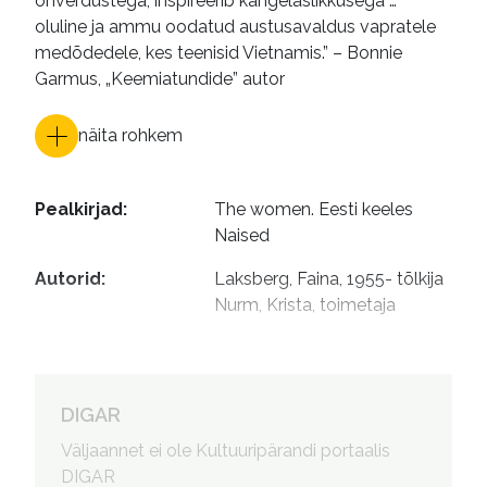
ohverdustega, inspireerib kangelaslikkusega …
oluline ja ammu oodatud austusavaldus vapratele
medõdedele, kes teenisid Vietnamis.” – Bonnie
Garmus, „Keemiatundide” autor
näita rohkem
Pealkirjad
:
The women. Eesti keeles

Naised
Autorid
:
Laksberg, Faina, 1955- tõlkija

Nurm, Krista, toimetaja
DIGAR
Väljaannet ei ole Kultuuripärandi portaalis
DIGAR