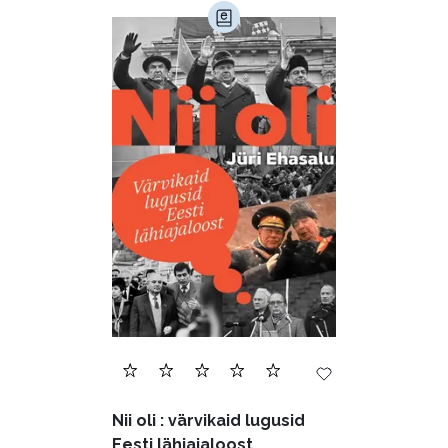
Nii oli : värvikaid lugusid
Eesti lähiajaloost