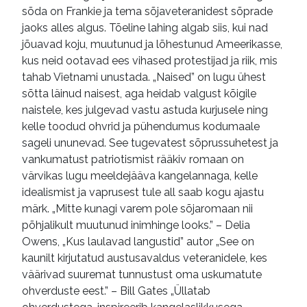
sõda on Frankie ja tema sõjaveteranidest sõprade
jaoks alles algus. Tõeline lahing algab siis, kui nad
jõuavad koju, muutunud ja lõhestunud Ameerikasse,
kus neid ootavad ees vihased protestijad ja riik, mis
tahab Vietnami unustada. „Naised” on lugu ühest
sõtta läinud naisest, aga heidab valgust kõigile
naistele, kes julgevad vastu astuda kurjusele ning
kelle toodud ohvrid ja pühendumus kodumaale
sageli ununevad. See tugevatest sõprussuhetest ja
vankumatust patriotismist rääkiv romaan on
värvikas lugu meeldejääva kangelannaga, kelle
idealismist ja vaprusest tule all saab kogu ajastu
märk. „Mitte kunagi varem pole sõjaromaan nii
põhjalikult muutunud inimhinge looks.” – Delia
Owens, „Kus laulavad langustid” autor „See on
kaunilt kirjutatud austusavaldus veteranidele, kes
väärivad suuremat tunnustust oma uskumatute
ohverduste eest.” – Bill Gates „Üllatab