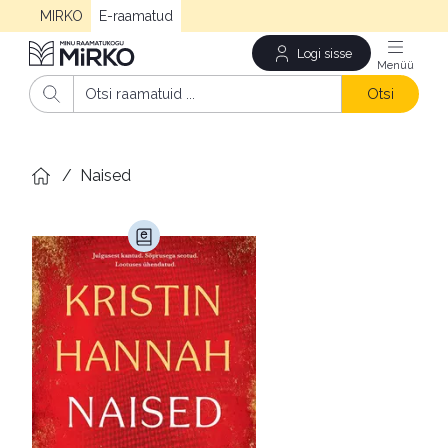
MIRKO
E-raamatud
Logi sisse
Men
Otsi
/
Naised