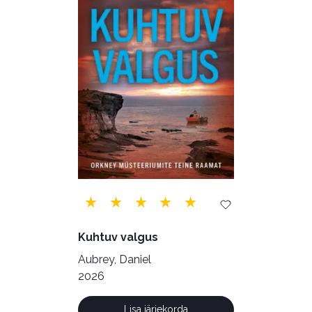
Psühholoogia (184)
Rahandus (47)
Religioon (107)
Siseturvalisus (34)
Sport (52)
Tehnika (6)
Telekommunikatsioon (9)
Tervis (147)
Transport (8)
Ulme ja fantaasia (244)
Vabakasutus (423)
Õigus (22)
Õppekirjandus (48)
Kuhtuv valgus
Ühiskond (168)
Aubrey, Daniel
2026
Lisa järjekorda