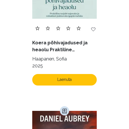
Geograafia (65)
Haridus (20)
Ilukirjandus (4254)
Juhtimine (23)
Kodu ja aed (38)
Koera põhivajadused ja
Krimi ja põnevik (1284)
heaolu Praktiline
käsiraamat sujuvaks ja
Kultuur ja teadus (45)
Haapanen, Sofia
rahuldust pakkuvaks
2025
Kunst ja looming (86)
igapäevaeluks
Laste- ja noortekirjandus (580)
Laenuta
Loodus (54)
Loodusteadus (32)
Luule (75)
Maamajandus (24)
Majandus (34)
Perioodika (15)