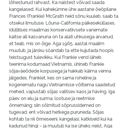
lõhestunud rahvast. Ka naistest võivad saada
kangelased. Kui kahekümne ühe aastane õeõpilane
Frances (Frankie) McGrath neid sõnu kuuleb, saab ta
otsekui ilmutuse. Lõuna-California päikeseküllases,
idüllilises maailmas konservatiivsete vanemate
kaitse all kasvanuna on ta alati uhkusega arvanud,
et teab, mis on õige. Aga 1965. aastal maailm
muutub, ja järsku söandab ta ette kujutada hoopis
teistsugust tulevikku. Kui Frankie vend läheb
teenima kodumaad Vietnamis, ühineb Frankie
sõjaväeõdede korpusega ja hakkab käima venna
jälgedes. Frankiet, kes on sama roheline ja
kogenematu nagu Vietnamisse võitlema saadetud
mehed, vapustab sõjas valitsev kaos ja häving. Iga
päev on elu ja surma, lootuse ja reetmise
õnnemäng; siin sõlmitud sõprussidemed on
tugevad, ent võivad hetkega puruneda. Sõjas
kohtab ta nii õnneseeni, kangelasi, katkiseid kui ka
kadunud hingi – ja muutub ka ise üheks neist. Aga