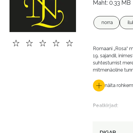
Maht: 0.33 MB
norra
il
Romaani „Rosa“ mi
19. sajandil, inim
suhtestumist mere
mitmenäoline tunn
näita rohke
Pealkirjad
:
Autorid
:
DIGAR