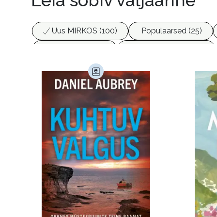
Uus MIRKOS (100)
Populaarsed (25)
Biograafiad (229)
Eesti kirjandus (1778)
Haridus (20)
Ilukirjandus (4259)
Juht
Kunst ja looming (86)
Laste- ja noortekirj
Maamajandus (24)
Majandus (34)
P
Siseturvalisus (34)
Sport (52)
Tehnik
Ulme ja fantaasia (244)
Vabakasutus (423