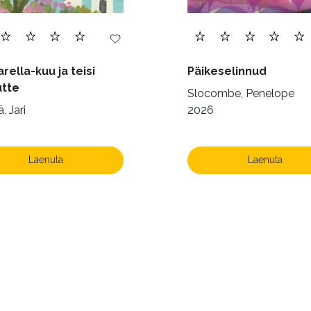
rella-kuu ja teisi
Päikeselinnud
utte
Slocombe, Penelope
, Jari
2026
Laenuta
Laenuta