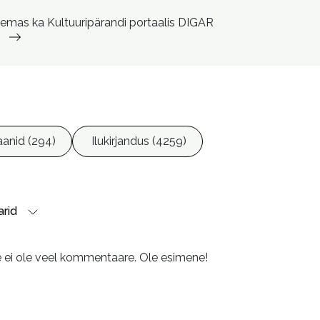
Aas, Daila, 1952- toimetaja

lemas ka Kultuuripärandi portaalis DIGAR
Kersna, Heino, 1922-2007, kujundaja
anid (294)
Ilukirjandus (4259)
rid
e ei ole veel kommentaare. Ole esimene!