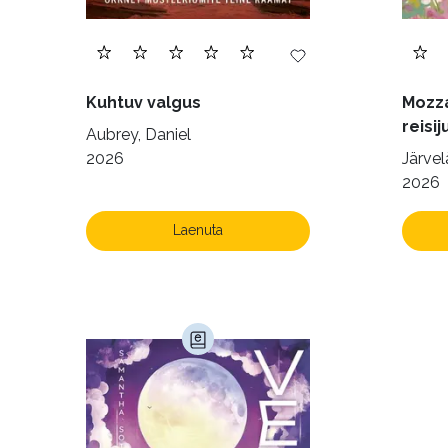
Kuhtuv valgus
Mozza
reisij
Aubrey, Daniel
2026
Järvelä
2026
Laenuta