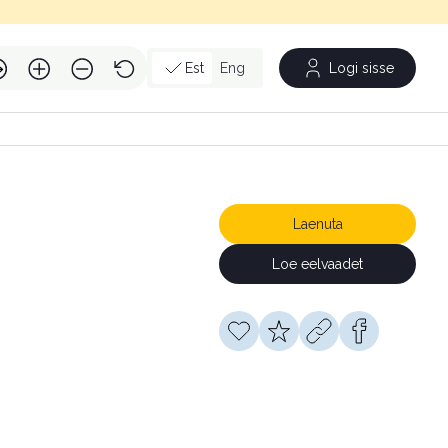
Est
Eng
Logi sisse
Laenuta
Loe eelvaadet