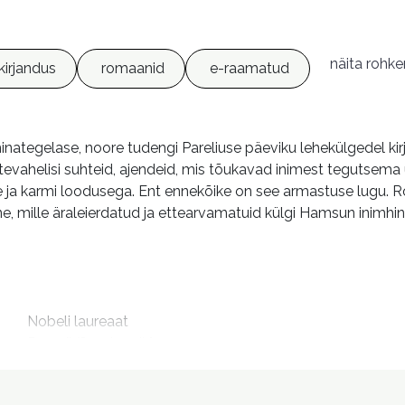
näita rohk
ukirjandus
romaanid
e-raamatud
nategelase, noore tudengi Pareliuse päeviku lehekülgedel kir
estevahelisi suhteid, ajendeid, mis tõukavad inimest tegutsema 
 ja karmi loodusega. Ent ennekõike on see armastuse lugu. 
e, mille äraleierdatud ja ettearvamatuid külgi Hamsun inimhi
m
Nobeli laureaat

Rosa [Võrguteavik]

Rosa. Eesti keeles
Lumet, Elvi, 1932-2021, tõlkija
