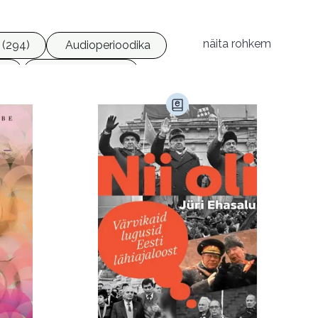
näita rohkem
 (294)
Audioperioodika
8)
Geograafia (65)
)
Kultuur ja teadus (45)
Luule (75)
Religioon (107)
Transport (8)
168)