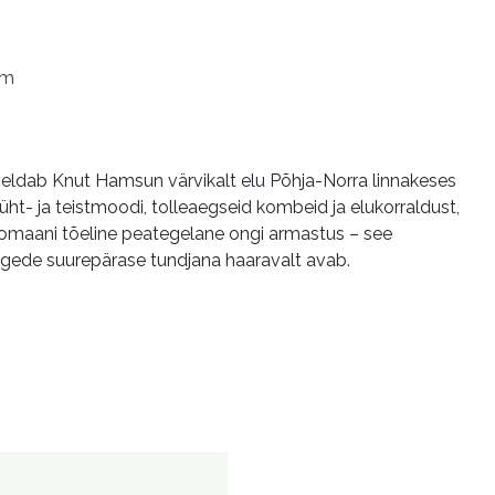
em
jeldab Knut Hamsun värvikalt elu Põhja-Norra linnakeses
üht- ja teistmoodi, tolleaegseid kombeid ja elukorraldust,
Romaani tõeline peategelane ongi armastus – see
ngede suurepärase tundjana haaravalt avab.