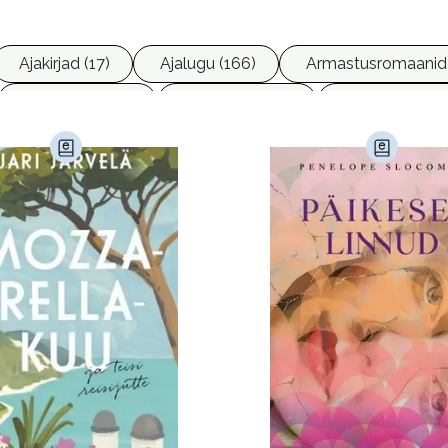
Ajakirjad (17)
Ajalugu (166)
Armastusromaanid
Ettevõtlus (30)
Filoloogia (121)
Filosoofia (14
imine (23)
Kodu ja aed (38)
Krimi ja põnevik (1287
andus (582)
Loodus (53)
Loodusteadus (32)
erioodika (15)
Psühholoogia (187)
Rahandus (46)
a (6)
Telekommunikatsioon (9)
Tervis (147)
)
Õigus (22)
Õppekirjandus (48)
Ühiskond (