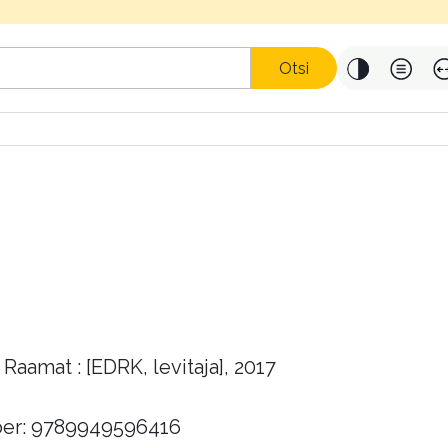
Otsi
Raamat : [EDRK, levitaja], 2017
er: 9789949596416