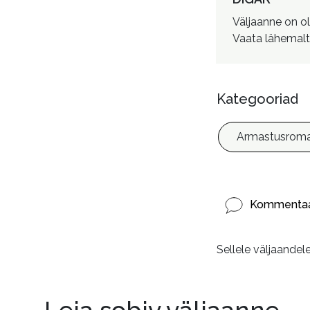
Väljaanne on o
Vaata lähemalt
Kategooriad
Armastusroma
Kommentaa
Sellele väljaandel
Leia sobiv väljaanne