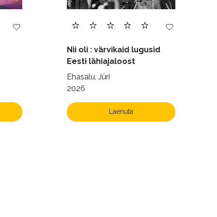
Nii oli : värvikaid lugusid
Eesti lähiajaloost
Ehasalu, Jüri
2026
Laenuta