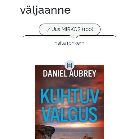
väljaanne
Uus MIRKOS (100)
Populaarsed (25)
Ajakirjad (17)
näita rohkem
Ajalugu (165)
Armastusromaanid (294)
Audioperioodika
Biograafiad (229)
Eesti kirjandus (1776)
Ettevõtlus (30)
Filoloogia (121)
Filosoofia (148)