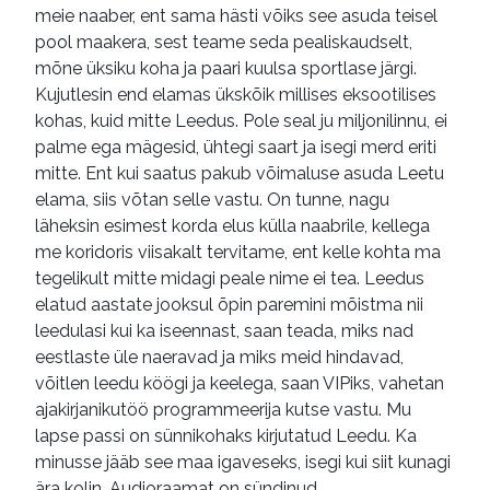
meie naaber, ent sama hästi võiks see asuda teisel
pool maakera, sest teame seda pealiskaudselt,
mõne üksiku koha ja paari kuulsa sportlase järgi.
Kujutlesin end elamas ükskõik millises eksootilises
kohas, kuid mitte Leedus. Pole seal ju miljonilinnu, ei
palme ega mägesid, ühtegi saart ja isegi merd eriti
mitte. Ent kui saatus pakub võimaluse asuda Leetu
elama, siis võtan selle vastu. On tunne, nagu
läheksin esimest korda elus külla naabrile, kellega
me koridoris viisakalt tervitame, ent kelle kohta ma
tegelikult mitte midagi peale nime ei tea. Leedus
elatud aastate jooksul õpin paremini mõistma nii
leedulasi kui ka iseennast, saan teada, miks nad
eestlaste üle naeravad ja miks meid hindavad,
võitlen leedu köögi ja keelega, saan VIPiks, vahetan
ajakirjanikutöö programmeerija kutse vastu. Mu
lapse passi on sünnikohaks kirjutatud Leedu. Ka
minusse jääb see maa igaveseks, isegi kui siit kunagi
ära kolin. Audioraamat on sündinud