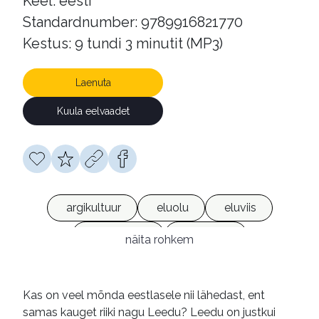
Keel: eesti
Standardnumber: 9789916821770
Kestus: 9 tundi 3 minutit (MP3)
Laenuta
Kuula eelvaadet
argikultuur
eluolu
eluviis
Leedu (riik)
reisikirjad
näita rohkem
olukirjeldused
mälestused
heliraamatud
võrguväljaanded
Kas on veel mõnda eestlasele nii lähedast, ent
samas kauget riiki nagu Leedu? Leedu on justkui