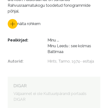
Rahvusraamatukogu toodetud fonogrammide
põhjal.
näita rohkem
Pealkirjad
:
Minu ...

Minu Leedu : see kolmas 
Baltimaa
Autorid
:
Hints, Tarmo, 1974- esitaja
DIGAR
Väljaannet ei ole Kultuuripärandi portaalis
DIGAR