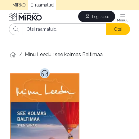
MIRKO
E-raamatud
Logi sisse
Men
Otsi
/
Minu Leedu : see kolmas Baltimaa