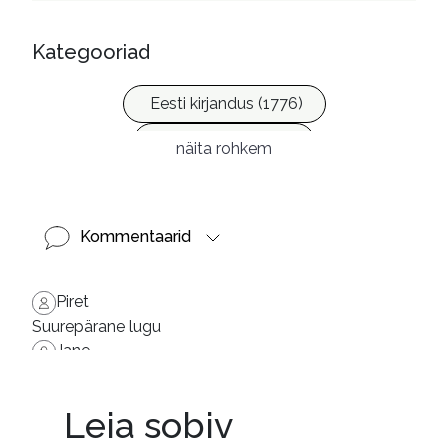
Kategooriad
Eesti kirjandus (1776)
Ilukirjandus (4255)
näita rohkem
Kommentaarid
Piret
Suurepärane lugu
Jane
Hästi ladusalt, humoorikalt ja mõnusalt kirjeldatud
Leia sobiv