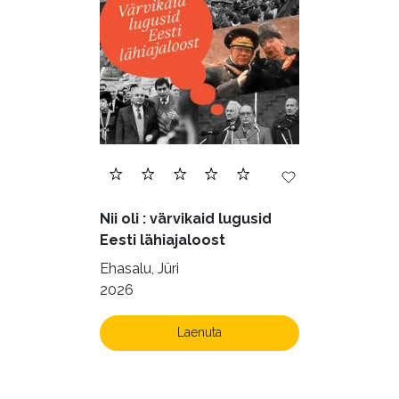
Nii oli : värvikaid lugusid
Eesti lähiajaloost
Ehasalu, Jüri
2026
Laenuta