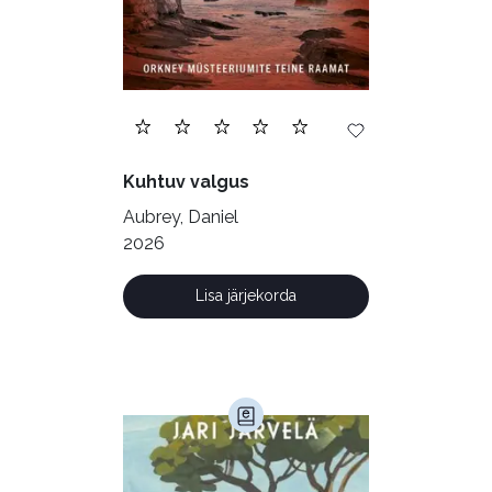
Geograafia (65)
Haridus (20)
Ilukirjandus (4255)
Juhtimine (23)
Kodu ja aed (38)
Kuhtuv valgus
Krimi ja põnevik (1286)
Aubrey, Daniel
Kultuur ja teadus (45)
2026
Kunst ja looming (86)
Lisa järjekorda
Laste- ja noortekirjandus (581)
Loodus (53)
Loodusteadus (32)
Luule (75)
Maamajandus (24)
Majandus (34)
Perioodika (15)