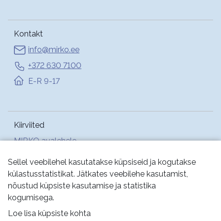
Kontakt
info@mirko.ee
+372 630 7100
E-R 9-17
Kiirviited
MIRKO avalehele
Abi
Sellel veebilehel kasutatakse küpsiseid ja kogutakse
külastusstatistikat. Jätkates veebilehe kasutamist,
nõustud küpsiste kasutamise ja statistika
Jälgi meid:
kogumisega.
Loe lisa küpsiste kohta
Kasutustingimused
Küpsised
Privaatsus