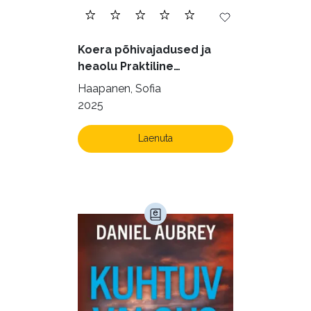
Juhtimine (23)
Kodu ja aed (38)
Koera põhivajadused ja
Krimi ja põnevik (1284)
heaolu Praktiline
käsiraamat sujuvaks ja
Kultuur ja teadus (45)
Haapanen, Sofia
rahuldust pakkuvaks
2025
Kunst ja looming (86)
igapäevaeluks
Laste- ja noortekirjandus (580)
Laenuta
Loodus (54)
Loodusteadus (32)
Luule (75)
Maamajandus (24)
Majandus (34)
Perioodika (15)
Psühholoogia (184)
Rahandus (47)
Religioon (107)