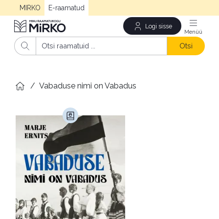
MIRKO
E-raamatud
Logi sisse
Men
Otsi
/
Vabaduse nimi on Vabadus