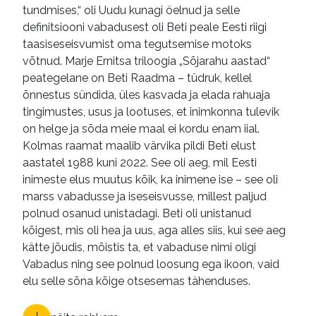
tundmises,“ oli Uudu kunagi öelnud ja selle
definitsiooni vabadusest oli Beti peale Eesti riigi
taasiseseisvumist oma tegutsemise motoks
võtnud. Marje Ernitsa triloogia „Sõjarahu aastad“
peategelane on Beti Raadma – tüdruk, kellel
õnnestus sündida, üles kasvada ja elada rahuaja
tingimustes, usus ja lootuses, et inimkonna tulevik
on helge ja sõda meie maal ei kordu enam iial.
Kolmas raamat maalib värvika pildi Beti elust
aastatel 1988 kuni 2022. See oli aeg, mil Eesti
inimeste elus muutus kõik, ka inimene ise – see oli
marss vabadusse ja iseseisvusse, millest paljud
polnud osanud unistadagi. Beti oli unistanud
kõigest, mis oli hea ja uus, aga alles siis, kui see aeg
kätte jõudis, mõistis ta, et vabaduse nimi oligi
Vabadus ning see polnud loosung ega ikoon, vaid
elu selle sõna kõige otsesemas tähenduses.