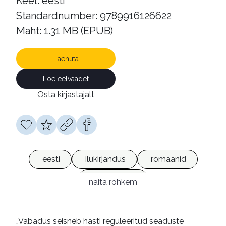
Keel: eesti
Standardnumber: 9789916126622
Maht: 1.31 MB (EPUB)
Laenuta
Loe eelvaadet
Osta kirjastajalt
eesti
ilukirjandus
romaanid
e-raamatud
näita rohkem
„Vabadus seisneb hästi reguleeritud seaduste