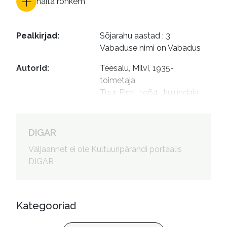
näita rohkem
Pealkirjad
:
Sõjarahu aastad ; 3

Vabaduse nimi on Vabadus
Autorid
:
Teesalu, Milvi, 1935- 
toimetaja

Tuur, Piret, 1964- kujundaja
DIGAR
Väljaannet ei ole Kultuuripärandi portaalis
DIGAR
Kategooriad