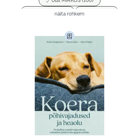
Uus MIRKOS (100)
Populaarsed (25)
Ajakirjad (17)
näita rohkem
Ajalugu (165)
Armastusromaanid (293)
Audioperioodika
Biograafiad (229)
Eesti kirjandus (1774)
Ettevõtlus (30)
Filoloogia (121)
Filosoofia (146)
Geograafia (65)
Haridus (20)
Ilukirjandus (4255)