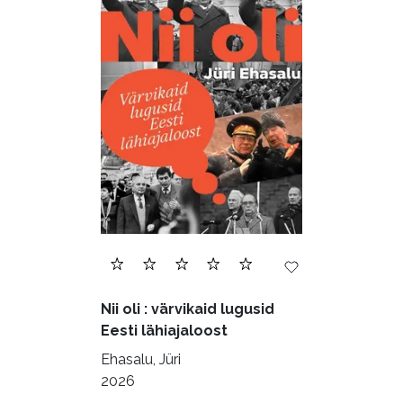
Nii oli : värvikaid lugusid
Eesti lähiajaloost
Ehasalu, Jüri
2026