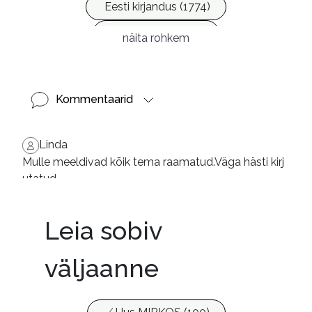
Eesti kirjandus (1774)
Ilukirjandus (4255)
näita rohkem
Kommentaarid
Linda
Mulle meeldivad kõik tema raamatud.Väga hästi kirj
utatud
Leia sobiv
väljaanne