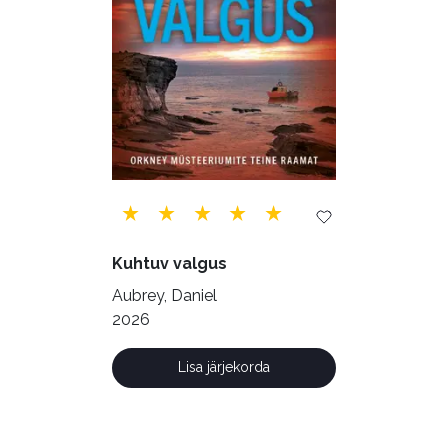
Siseturvalisus (34)
Sport (52)
Tehnika (6)
Telekommunikatsioon (9)
Tervis (147)
Transport (8)
Ulme ja fantaasia (244)
Vabakasutus (423)
Õigus (22)
Õppekirjandus (48)
Kuhtuv valgus
Ühiskond (168)
Aubrey, Daniel
2026
Lisa järjekorda