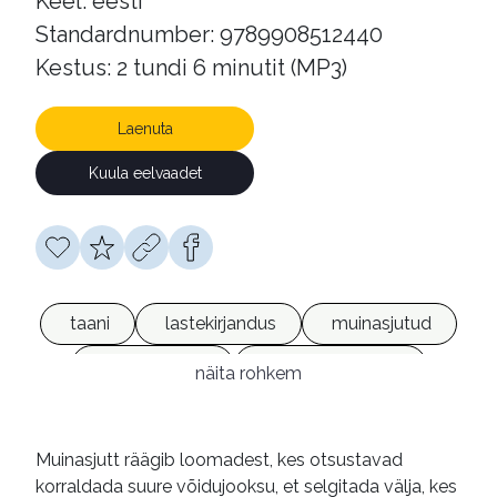
Keel: eesti
Standardnumber: 9789908512440
Kestus: 2 tundi 6 minutit (MP3)
Laenuta
Kuula eelvaadet
taani
lastekirjandus
muinasjutud
heliraamatud
võrguväljaanded
näita rohkem
Muinasjutt räägib loomadest, kes otsustavad
korraldada suure võidujooksu, et selgitada välja, kes