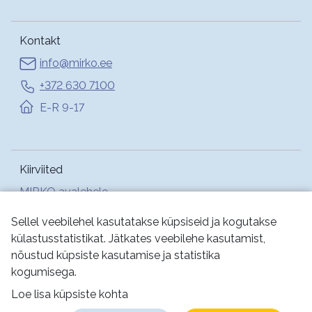
Kontakt
info@mirko.ee
+372 630 7100
E-R 9-17
Kiirviited
MIRKO avalehele
Abi
Sellel veebilehel kasutatakse küpsiseid ja kogutakse
külastusstatistikat. Jätkates veebilehe kasutamist,
nõustud küpsiste kasutamise ja statistika
Jälgi meid:
kogumisega.
Loe lisa küpsiste kohta
Kasutustingimused
Küpsised
Privaatsus