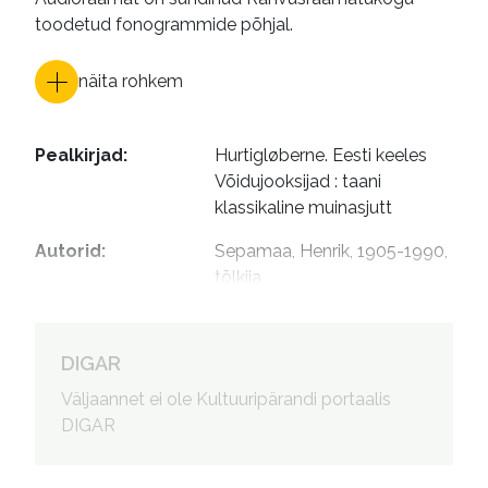
toodetud fonogrammide põhjal.
näita rohkem
Pealkirjad
:
Hurtigløberne. Eesti keeles

Võidujooksijad : taani 
klassikaline muinasjutt
Autorid
:
Sepamaa, Henrik, 1905-1990, 
tõlkija

Küngas, Aksel, 1933-1999, 
esitaja
DIGAR
Väljaannet ei ole Kultuuripärandi portaalis
DIGAR