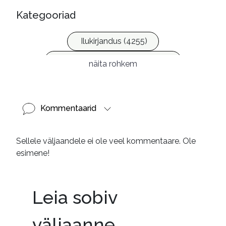
Kategooriad
Ilukirjandus (4255)
Laste- ja noortekirjandus (581)
näita rohkem
Kommentaarid
Sellele väljaandele ei ole veel kommentaare. Ole
esimene!
Leia sobiv
väljaanne