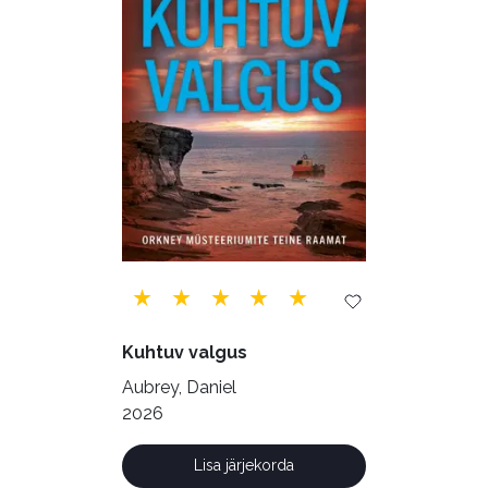
Psühholoogia (184)
Rahandus (46)
Religioon (107)
Siseturvalisus (34)
Sport (52)
Tehnika (6)
Telekommunikatsioon (9)
Tervis (147)
Transport (8)
Ulme ja fantaasia (244)
Vabakasutus (423)
Õigus (22)
Kuhtuv valgus
Õppekirjandus (48)
Aubrey, Daniel
2026
Ühiskond (168)
Lisa järjekorda