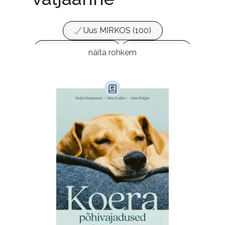
Uus MIRKOS (100)
Populaarsed (25)
Ajakirjad (17)
näita rohkem
Ajalugu (165)
Armastusromaanid (292)
Audioperioodika
Biograafiad (228)
Eesti kirjandus (1772)
Ettevõtlus (30)
Filoloogia (121)
Filosoofia (146)
Geograafia (65)
Haridus (20)