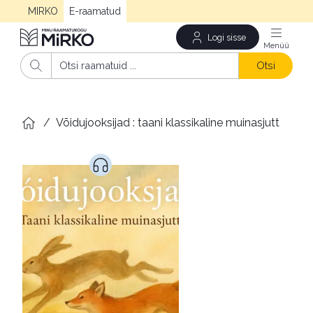
MIRKO
E-raamatud
Logi sisse
Men
Otsi
/
Võidujooksijad : taani klassikaline muinasjutt