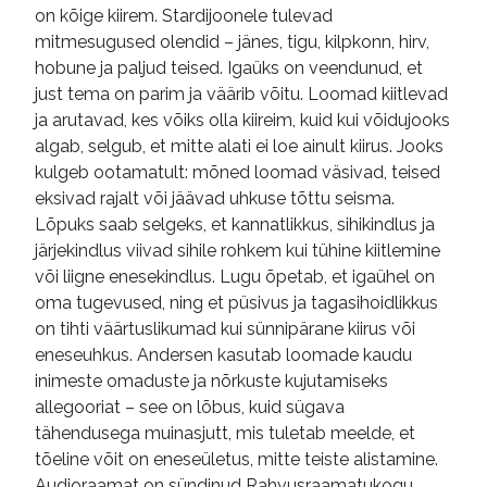
on kõige kiirem. Stardijoonele tulevad
mitmesugused olendid – jänes, tigu, kilpkonn, hirv,
hobune ja paljud teised. Igaüks on veendunud, et
just tema on parim ja väärib võitu. Loomad kiitlevad
ja arutavad, kes võiks olla kiireim, kuid kui võidujooks
algab, selgub, et mitte alati ei loe ainult kiirus. Jooks
kulgeb ootamatult: mõned loomad väsivad, teised
eksivad rajalt või jäävad uhkuse tõttu seisma.
Lõpuks saab selgeks, et kannatlikkus, sihikindlus ja
järjekindlus viivad sihile rohkem kui tühine kiitlemine
või liigne enesekindlus. Lugu õpetab, et igaühel on
oma tugevused, ning et püsivus ja tagasihoidlikkus
on tihti väärtuslikumad kui sünnipärane kiirus või
eneseuhkus. Andersen kasutab loomade kaudu
inimeste omaduste ja nõrkuste kujutamiseks
allegooriat – see on lõbus, kuid sügava
tähendusega muinasjutt, mis tuletab meelde, et
tõeline võit on eneseületus, mitte teiste alistamine.
Audioraamat on sündinud Rahvusraamatukogu