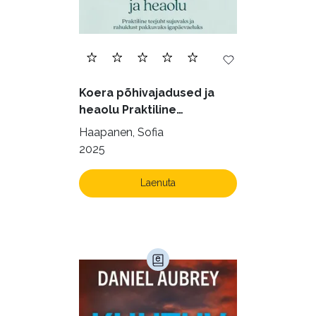
Ilukirjandus (4255)
Juhtimine (23)
Kodu ja aed (38)
Koera põhivajadused ja
Krimi ja põnevik (1285)
heaolu Praktiline
käsiraamat sujuvaks ja
Kultuur ja teadus (45)
Haapanen, Sofia
rahuldust pakkuvaks
2025
Kunst ja looming (86)
igapäevaeluks
Laste- ja noortekirjandus (581)
Laenuta
Loodus (54)
Loodusteadus (32)
Luule (75)
Maamajandus (24)
Majandus (34)
Perioodika (15)