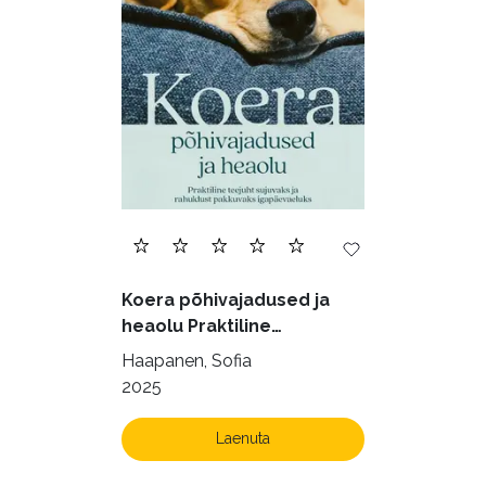
Ettevõtlus (30)
Filoloogia (121)
Filosoofia (146)
Geograafia (65)
Haridus (20)
Ilukirjandus (4257)
Juhtimine (23)
Kodu ja aed (38)
Koera põhivajadused ja
Krimi ja põnevik (1286)
heaolu Praktiline
käsiraamat sujuvaks ja
Kultuur ja teadus (45)
Haapanen, Sofia
rahuldust pakkuvaks
2025
Kunst ja looming (86)
igapäevaeluks
Laste- ja noortekirjandus (581)
Laenuta
Loodus (54)