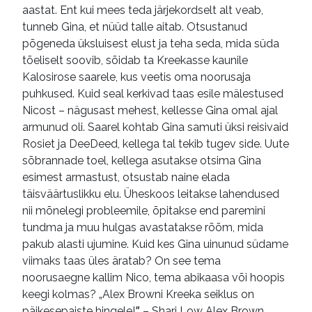
aastat. Ent kui mees teda järjekordselt alt veab,
tunneb Gina, et nüüd talle aitab. Otsustanud
põgeneda üksluisest elust ja teha seda, mida süda
tõeliselt soovib, sõidab ta Kreekasse kaunile
Kalosirose saarele, kus veetis oma noorusaja
puhkused. Kuid seal kerkivad taas esile mälestused
Nicost – nägusast mehest, kellesse Gina omal ajal
armunud oli. Saarel kohtab Gina samuti üksi reisivaid
Rosiet ja DeeDeed, kellega tal tekib tugev side. Uute
sõbrannade toel, kellega asutakse otsima Gina
esimest armastust, otsustab naine elada
täisväärtuslikku elu. Üheskoos leitakse lahendused
nii mõnelegi probleemile, õpitakse end paremini
tundma ja muu hulgas avastatakse rõõm, mida
pakub alasti ujumine. Kuid kes Gina uinunud südame
viimaks taas üles äratab? On see tema
noorusaegne kallim Nico, tema abikaasa või hoopis
keegi kolmas? „Alex Browni Kreeka seiklus on
päikesepaiste hingele!ˮ – Shari Low Alex Brown