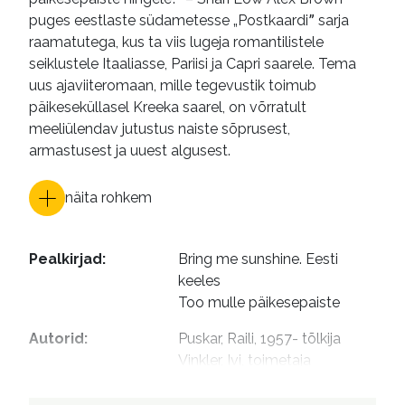
puges eestlaste südametesse „Postkaardiˮ sarja
raamatutega, kus ta viis lugeja romantilistele
seiklustele Itaaliasse, Pariisi ja Capri saarele. Tema
uus ajaviiteromaan, mille tegevustik toimub
päikeseküllasel Kreeka saarel, on võrratult
meeliülendav jutustus naiste sõprusest,
armastusest ja uuest algusest.
näita rohkem
Pealkirjad
:
Bring me sunshine. Eesti 
keeles

Too mulle päikesepaiste
Autorid
:
Puskar, Raili, 1957- tõlkija

Vinkler, Ivi, toimetaja

Piibeleht, Ivi, 1966- kujundaja

Gardiner, Lizzie, kujundaja