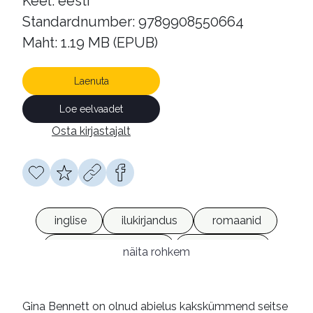
Keel: eesti
Standardnumber: 9789908550664
Maht: 1.19 MB (EPUB)
Laenuta
Loe eelvaadet
Osta kirjastajalt
inglise
ilukirjandus
romaanid
armastusromaanid
e-raamatud
näita rohkem
Gina Bennett on olnud abielus kakskümmend seitse