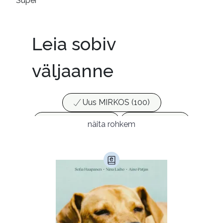
Super
Leia sobiv
väljaanne
Uus MIRKOS (100)
Populaarsed (25)
Ajakirjad (17)
näita rohkem
Ajalugu (165)
Armastusromaanid (292)
Audioperioodika
Biograafiad (228)
Eesti kirjandus (1773)