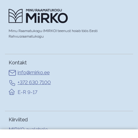
Minu Raamatukogu (MIRKO) teenust hoiab töös Eesti
Rahvusraamatukogu
Kontakt
info@mirko.ee
+372 630 7100
E-R 9-17
Kiirviited
MIRKO avalehele