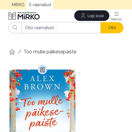
MIRKO
E-raamatud
Logi sisse
Men
Otsi
/
Too mulle päikesepaiste