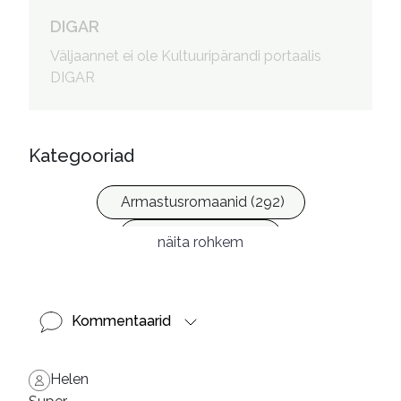
DIGAR
Väljaannet ei ole Kultuuripärandi portaalis
DIGAR
Kategooriad
Armastusromaanid (292)
Ilukirjandus (4257)
näita rohkem
Kommentaarid
Helen