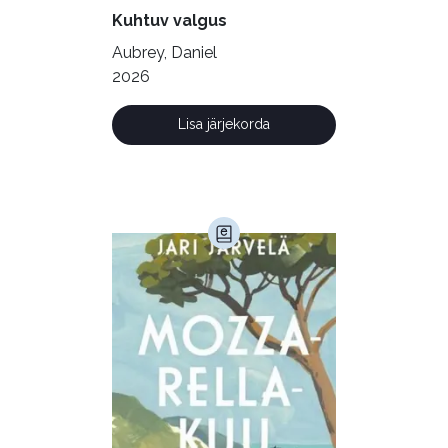
Vabakasutus (423)
Õigus (22)
Kuhtuv valgus
Õppekirjandus (48)
Aubrey, Daniel
2026
Ühiskond (168)
Lisa järjekorda