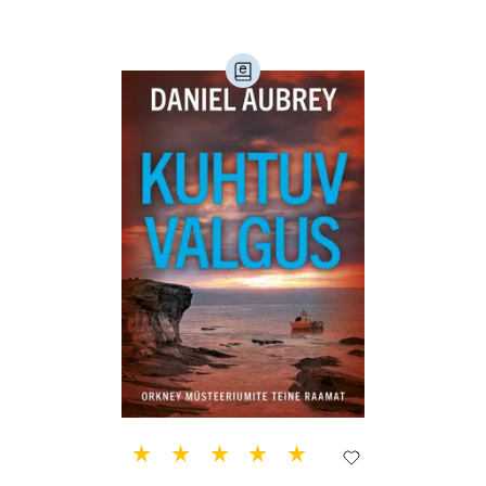
Loodusteadus (32)
Luule (75)
Maamajandus (24)
Majandus (34)
Perioodika (15)
Psühholoogia (184)
Rahandus (46)
Religioon (107)
Siseturvalisus (34)
Sport (52)
Tehnika (6)
Telekommunikatsioon (9)
Tervis (147)
Transport (8)
Ulme ja fantaasia (244)