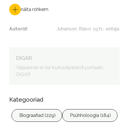
näita rohkem
Autorid
:
Juhanson, Raivo, 1971- esitaja
DIGAR
Väljaannet ei ole Kultuuripärandi portaalis
DIGAR
Kategooriad
Biograafiad (229)
Psühholoogia (184)