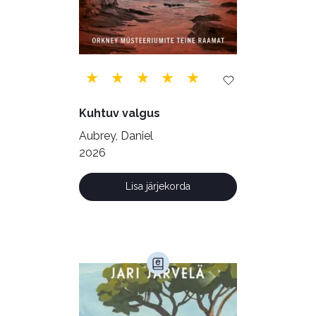
Tervis (147)
Transport (8)
Ulme ja fantaasia (244)
Vabakasutus (423)
Õigus (22)
Õppekirjandus (48)
Kuhtuv valgus
Ühiskond (168)
Aubrey, Daniel
2026
Lisa järjekorda