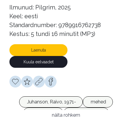
Ilmunud: Pilgrim, 2025
Keel: eesti
Standardnumber: 9789916762738
Kestus: 5 tundi 16 minutit (MP3)
Laenuta
Kuula eelvaadet
Juhanson, Raivo, 1971-
mehed
teadvelolek
eelarvamused
näita rohkem
eneseteostus
enesejuhtimine