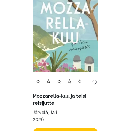
Mozzarella-kuu ja teisi
reisijutte
Järvelä, Jari
2026