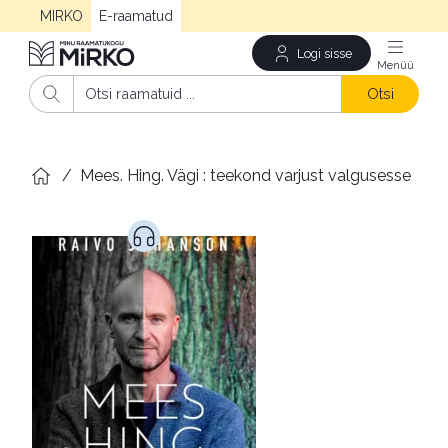
MIRKO
E-raamatud
Logi sisse
Men
Otsi
/
Mees. Hing. Vägi : teekond varjust valgusesse