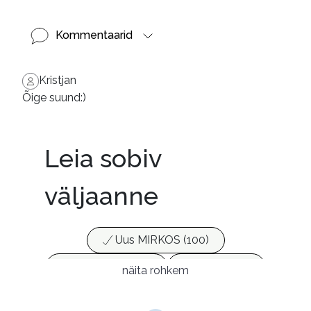
Kommentaarid
Kristjan
Õige suund:)
Leia sobiv
väljaanne
Uus MIRKOS (100)
Populaarsed (25)
Ajakirjad (17)
näita rohkem
Ajalugu (165)