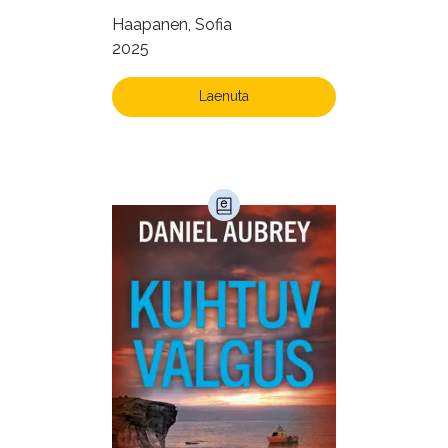
käsiraamat sujuvaks ja
Kultuur ja teadus (45)
Haapanen, Sofia
rahuldust pakkuvaks
2025
Kunst ja looming (86)
igapäevaeluks
Laste- ja noortekirjandus (580)
Laenuta
Loodus (54)
Loodusteadus (32)
Luule (75)
Maamajandus (24)
Majandus (34)
Perioodika (15)
Psühholoogia (184)
Rahandus (47)
Religioon (107)
Siseturvalisus (34)
Sport (52)
Tehnika (6)
Telekommunikatsioon (9)