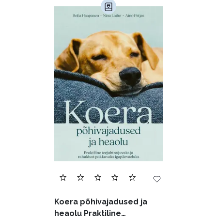
Armastusromaanid (294)
Audioperioodika
Biograafiad (229)
Eesti kirjandus (1774)
Ettevõtlus (30)
Filoloogia (121)
Filosoofia (146)
Geograafia (65)
Haridus (20)
Ilukirjandus (4257)
Juhtimine (23)
Kodu ja aed (38)
Koera põhivajadused ja
Krimi ja põnevik (1285)
heaolu Praktiline