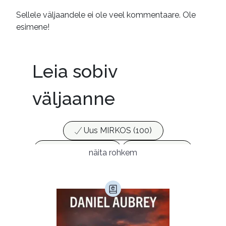
Sellele väljaandele ei ole veel kommentaare. Ole
esimene!
Leia sobiv
väljaanne
Uus MIRKOS (100)
Populaarsed (25)
Ajakirjad (17)
näita rohkem
Ajalugu (165)
Armastusromaanid (294)
Audioperioodika