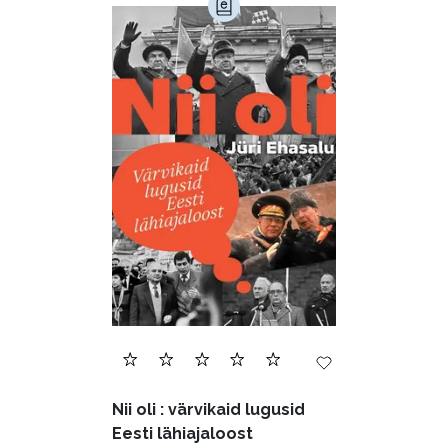
Nii oli : värvikaid lugusid
Eesti lähiajaloost