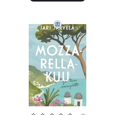
Laste- ja noortekirjandus (580)
Loodus (53)
Loodusteadus (32)
Luule (75)
Maamajandus (24)
Majandus (34)
Perioodika (15)
Psühholoogia (185)
Rahandus (46)
Religioon (107)
Siseturvalisus (34)
Sport (52)
Tehnika (6)
Telekommunikatsioon (9)
Tervis (147)
Transport (8)