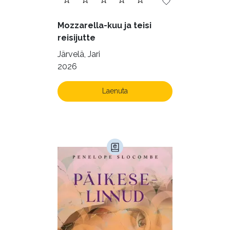
Ulme ja fantaasia (244)
Mozzarella-kuu ja teisi
Vabakasutus (423)
Õigus (22)
reisijutte
Õppekirjandus (48)
Järvelä, Jari
2026
Ühiskond (168)
Laenuta