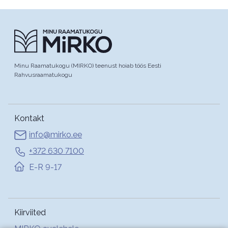
Minu Raamatukogu (MIRKO) teenust hoiab töös Eesti
Rahvusraamatukogu
Kontakt
info@mirko.ee
+372 630 7100
E-R 9-17
Kiirviited