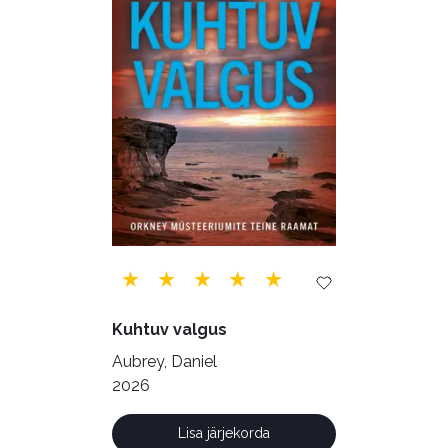
Biograafiad (230)
Eesti kirjandus (1775)
Ettevõtlus (30)
Filoloogia (121)
Filosoofia (147)
Geograafia (65)
Haridus (20)
Ilukirjandus (4256)
Juhtimine (23)
Kodu ja aed (38)
Kuhtuv valgus
Krimi ja põnevik (1285)
Aubrey, Daniel
Kultuur ja teadus (45)
2026
Kunst ja looming (86)
Lisa järjekorda