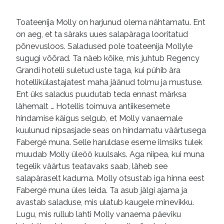
Toateenija Molly on harjunud olema nähtamatu. Ent
on aeg, et ta säraks uues salapäraga looritatud
põnevusloos. Saladused pole toateenija Mollyle
sugugi võõrad. Ta näeb kõike, mis juhtub Regency
Grandi hotelli suletud uste taga, kui pühib ära
hotellikülastajatest maha jäänud tolmu ja mustuse.
Ent üks saladus puudutab teda ennast märksa
lähemalt … Hotellis toimuva antiikesemete
hindamise käigus selgub, et Molly vanaemale
kuulunud nipsasjade seas on hindamatu väärtusega
Fabergé muna. Selle haruldase eseme ilmsiks tulek
muudab Molly üleöö kuulsaks. Aga niipea, kui muna
tegelik väärtus teatavaks saab, läheb see
salapäraselt kaduma. Molly otsustab iga hinna eest
Fabergé muna üles leida. Ta asub jälgi ajama ja
avastab saladuse, mis ulatub kaugele minevikku.
Lugu, mis rullub lahti Molly vanaema päeviku