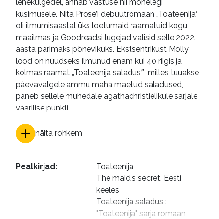
lehekülgedel, annab vastuse nii mõnelegi
küsimusele. Nita Prose’i debüütromaan „Toateenija“
oli ilmumisaastal üks loetumaid raamatuid kogu
maailmas ja Goodreadsi lugejad valisid selle 2022.
aasta parimaks põnevikuks. Ekstsentrikust Molly
lood on nüüdseks ilmunud enam kui 40 riigis ja
kolmas raamat „Toateenija saladusˮ, milles tuuakse
päevavalgele ammu maha maetud saladused,
paneb sellele muhedale agathachristielikule sarjale
väärilise punkti.
näita rohkem
Pealkirjad
:
Toateenija

The maid's secret. Eesti 
keeles

Toateenija saladus : 
"Toateenija" sarja romaan