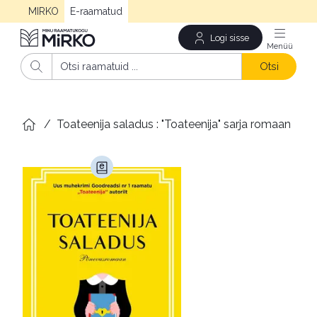
MIRKO
E-raamatud
Logi sisse
Men
Otsi
/
Toateenija saladus : "Toateenija" sarja romaan