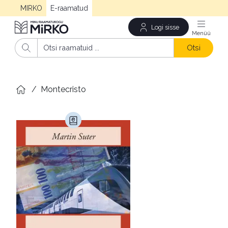
MIRKO
E-raamatud
Logi sisse
Men
Otsi
/
Montecristo