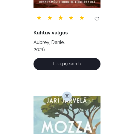
Ulme ja fantaasia (244)
Vabakasutus (423)
Õigus (22)
Õppekirjandus (48)
Kuhtuv valgus
Ühiskond (168)
Aubrey, Daniel
2026
Lisa järjekorda