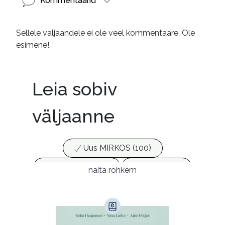
Kommentaarid
Sellele väljaandele ei ole veel kommentaare. Ole
esimene!
Leia sobiv
väljaanne
Uus MIRKOS (100)
Populaarsed (25)
Ajakirjad (17)
näita rohkem
Ajalugu (165)
Armastusromaanid (292)
Audioperioodika