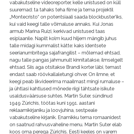
vabakutseline videoreporter, kelle unistused on küll
suuremad: ta tahaks teha filme ja tema projektil
„Montecristo“ on potentsiaali saada blockbuster’iks,
kui vaid keegi talle võimaluse annaks. Kui Jonas
armub Marina Ruizi, kerkivad unistused taas
esiplaanile. Napilt kolm kuud hiljem mängib juhus
talle midagi kummalist kätte: kaks identsete
seerianumbritega sajafrangilist – mõlemad ehtsad,
nagu talle pangas jahmunult kinnitatakse, ilmselgelt
ehtsad. Siis aga otsitakse Brandi korter läbi, temast
endast saab röövkallaletungi ohver. On ilmne, et
keegi peab likvideerima maailmast mingi rumaluse –
ja ühtlasi kahtlused mõnede riigi tähtsate isikute
usaldusväärsuse suhtes. Martin Suter, sündinud
1949 Zürichis, töötas kuni 1991. aastani
reklaamikirjaniku ja loovjuhina, sestpeale
vabakutseline kirjanik. Enamikku tema romaanidest
on saatnud rahvusvaheline menu. Martin Suter elab
koos oma perega Zürichis. Eesti keeles on varem