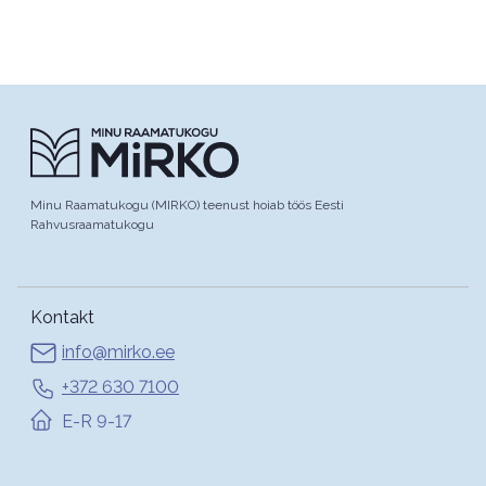
Minu Raamatukogu (MIRKO) teenust hoiab töös Eesti
Rahvusraamatukogu
Kontakt
info@mirko.ee
+372 630 7100
E-R 9-17