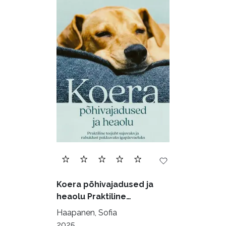
Biograafiad (228)
Eesti kirjandus (1773)
Ettevõtlus (30)
Filoloogia (121)
Filosoofia (146)
Geograafia (65)
Haridus (20)
Ilukirjandus (4258)
Juhtimine (23)
Kodu ja aed (38)
Koera põhivajadused ja
Krimi ja põnevik (1287)
heaolu Praktiline
käsiraamat sujuvaks ja
Kultuur ja teadus (45)
Haapanen, Sofia
rahuldust pakkuvaks
2025