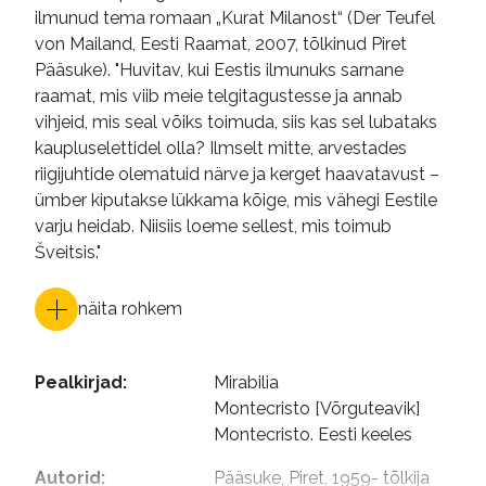
ilmunud tema romaan „Kurat Milanost“ (Der Teufel
von Mailand, Eesti Raamat, 2007, tõlkinud Piret
Pääsuke). "Huvitav, kui Eestis ilmunuks sarnane
raamat, mis viib meie telgitagustesse ja annab
vihjeid, mis seal võiks toimuda, siis kas sel lubataks
kaupluselettidel olla? Ilmselt mitte, arvestades
riigijuhtide olematuid närve ja kerget haavatavust –
ümber kiputakse lükkama kõige, mis vähegi Eestile
varju heidab. Niisiis loeme sellest, mis toimub
Šveitsis."
näita rohkem
Pealkirjad
:
Mirabilia

Montecristo [Võrguteavik]

Montecristo. Eesti keeles
Autorid
:
Pääsuke, Piret, 1959- tõlkija
