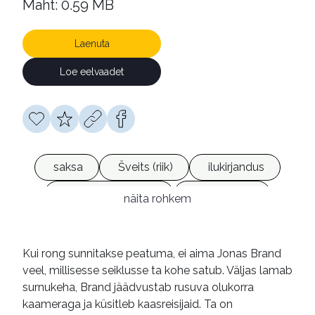
Maht: 0.59 MB
Laenuta
Loe eelvaadet
saksa
Šveits (riik)
ilukirjandus
põnevusromaanid
e-raamatud
näita rohkem
Kui rong sunnitakse peatuma, ei aima Jonas Brand
veel, millisesse seiklusse ta kohe satub. Väljas lamab
surnukeha, Brand jäädvustab rusuva olukorra
kaameraga ja küsitleb kaasreisijaid. Ta on