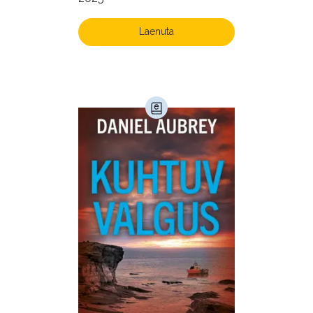
Kunst ja looming (86)
igapäevaeluks
Laste- ja noortekirjandus (581)
Laenuta
Loodus (54)
Loodusteadus (32)
Luule (75)
Maamajandus (24)
Majandus (34)
Perioodika (15)
Psühholoogia (184)
Rahandus (47)
Religioon (107)
Siseturvalisus (34)
Sport (52)
Tehnika (6)
Telekommunikatsioon (9)
Tervis (147)
Transport (8)