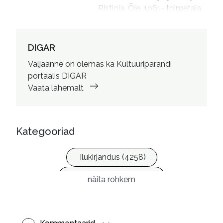
Ristioja, Õie, 1961- toimetaja

Ristmets, Anu, 1965- 
kujundaja
DIGAR
Väljaanne on olemas ka Kultuuripärandi
portaalis DIGAR
Vaata lähemalt
Kategooriad
Ilukirjandus (4258)
Krimi ja põnevik (1287)
näita rohkem