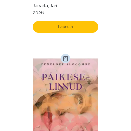
Õppekirjandus (48)
Järvelä, Jari
2026
Ühiskond (168)
Laenuta