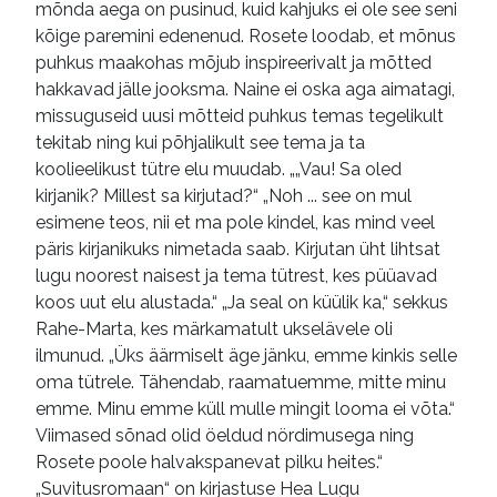
mõnda aega on pusinud, kuid kahjuks ei ole see seni
kõige paremini edenenud. Rosete loodab, et mõnus
puhkus maakohas mõjub inspireerivalt ja mõtted
hakkavad jälle jooksma. Naine ei oska aga aimatagi,
missuguseid uusi mõtteid puhkus temas tegelikult
tekitab ning kui põhjalikult see tema ja ta
koolieelikust tütre elu muudab. „„Vau! Sa oled
kirjanik? Millest sa kirjutad?“ „Noh ... see on mul
esimene teos, nii et ma pole kindel, kas mind veel
päris kirjanikuks nimetada saab. Kirjutan üht lihtsat
lugu noorest naisest ja tema tütrest, kes püüavad
koos uut elu alustada.“ „Ja seal on küülik ka,“ sekkus
Rahe-Marta, kes märkamatult ukselävele oli
ilmunud. „Üks äärmiselt äge jänku, emme kinkis selle
oma tütrele. Tähendab, raamatuemme, mitte minu
emme. Minu emme küll mulle mingit looma ei võta.“
Viimased sõnad olid öeldud nördimusega ning
Rosete poole halvakspanevat pilku heites.“
„Suvitusromaan“ on kirjastuse Hea Lugu