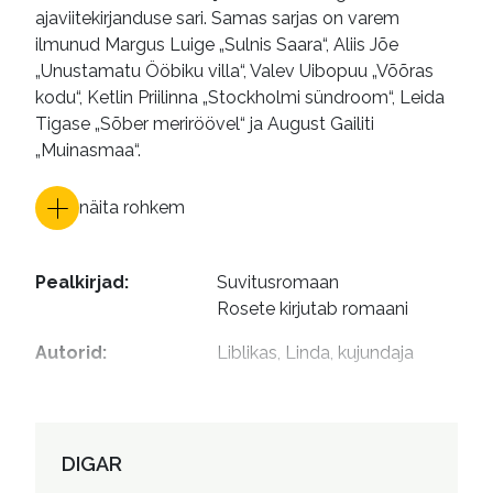
ajaviitekirjanduse sari. Samas sarjas on varem
ilmunud Margus Luige „Sulnis Saara“, Aliis Jõe
„Unustamatu Ööbiku villa“, Valev Uibopuu „Võõras
kodu“, Ketlin Priilinna „Stockholmi sündroom“, Leida
Tigase „Sõber meriröövel“ ja August Gailiti
„Muinasmaa“.
näita rohkem
Pealkirjad
:
Suvitusromaan

Rosete kirjutab romaani
Autorid
:
Liblikas, Linda, kujundaja
DIGAR