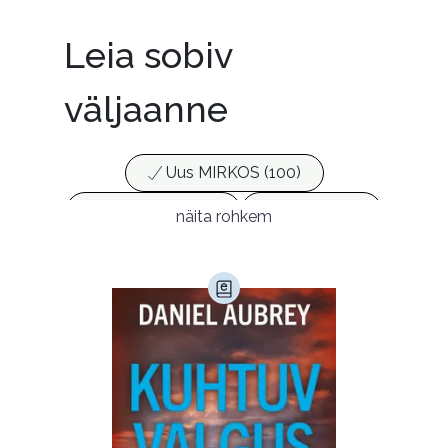
Leia sobiv
väljaanne
Uus MIRKOS (100)
Populaarsed (25)
Ajakirjad (17)
näita rohkem
Ajalugu (165)
Armastusromaanid (294)
Audioperioodika
Biograafiad (229)
Eesti kirjandus (1776)
Ettevõtlus (30)