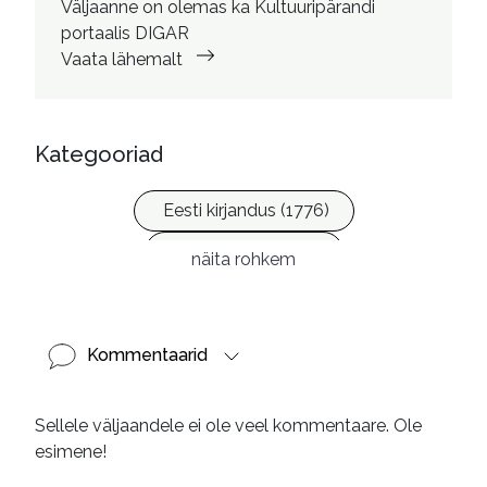
Väljaanne on olemas ka Kultuuripärandi
portaalis DIGAR
Vaata lähemalt
Kategooriad
Eesti kirjandus (1776)
Ilukirjandus (4256)
näita rohkem
Kommentaarid
Sellele väljaandele ei ole veel kommentaare. Ole
esimene!