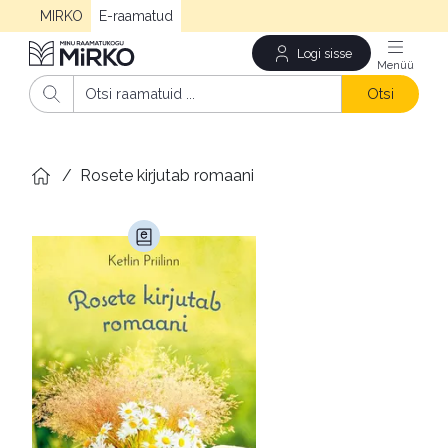
MIRKO
E-raamatud
Logi sisse
Men
Otsi
/
Rosete kirjutab romaani