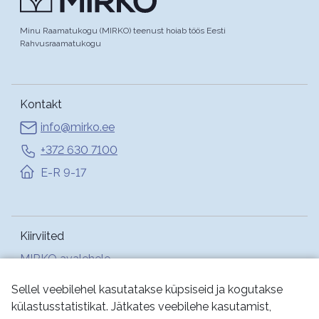
Minu Raamatukogu (MIRKO) teenust hoiab töös Eesti
Rahvusraamatukogu
Kontakt
info@mirko.ee
+372 630 7100
E-R 9-17
Kiirviited
MIRKO avalehele
Abi
Sellel veebilehel kasutatakse küpsiseid ja kogutakse
külastusstatistikat. Jätkates veebilehe kasutamist,