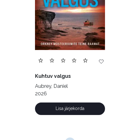
Filoloogia (121)
Filosoofia (148)
Geograafia (65)
Haridus (20)
Ilukirjandus (4256)
Juhtimine (23)
Kodu ja aed (38)
Kuhtuv valgus
Krimi ja põnevik (1285)
Aubrey, Daniel
Kultuur ja teadus (45)
2026
Kunst ja looming (86)
Lisa järjekorda
Laste- ja noortekirjandus (581)
Loodus (53)
Loodusteadus (32)
Luule (75)