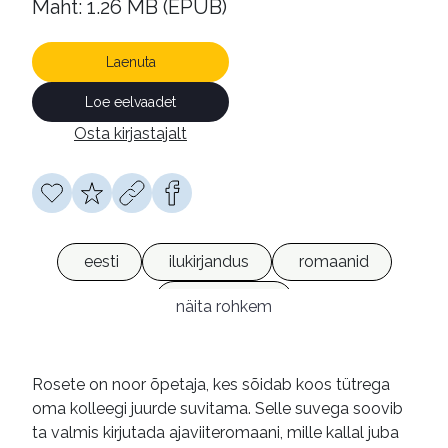
Maht: 1.26 MB (EPUB)
Laenuta
Loe eelvaadet
Osta kirjastajalt
eesti
ilukirjandus
romaanid
e-raamatud
näita rohkem
Rosete on noor õpetaja, kes sõidab koos tütrega
oma kolleegi juurde suvitama. Selle suvega soovib
ta valmis kirjutada ajaviiteromaani, mille kallal juba