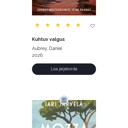
Tervis (147)
Transport (8)
Ulme ja fantaasia (244)
Vabakasutus (423)
Õigus (22)
Õppekirjandus (48)
Kuhtuv valgus
Ühiskond (168)
Aubrey, Daniel
2026
Lisa järjekorda