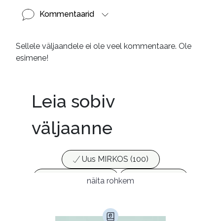
Kommentaarid
Sellele väljaandele ei ole veel kommentaare. Ole
esimene!
Leia sobiv
väljaanne
Uus MIRKOS (100)
Populaarsed (25)
Ajakirjad (17)
näita rohkem
Ajalugu (165)
Armastusromaanid (293)