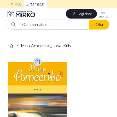
MIRKO
E-raamatud
Logi sisse
Men
Otsi
/
Minu Ameerika 3. osa, Kriis