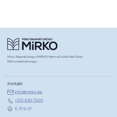
Minu Raamatukogu (MIRKO) teenust hoiab töös Eesti
Rahvusraamatukogu
Kontakt
info@mirko.ee
+372 630 7100
E-R 9-17