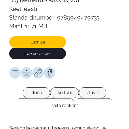
Digiraamatute Keskus, 2011
Keel: eesti
Standardnumber: 9789949479733
Maht: 11.71 MB
Laenuta
Loe eelvaadet
eluolu
kultuur
eluviis
Ameerika Ühendriigid
2000-ndad
näita rohkem
mälestused
olukirjeldused
reportaažid
reisikirjad
Seekordse raamatu tegevus toimub ajaloolisel