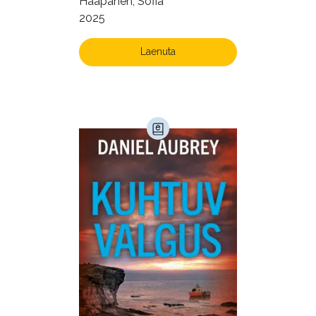
Haapanen, Sofia
rahuldust pakkuvaks
2025
Kunst ja looming (86)
igapäevaeluks
Laste- ja noortekirjandus (580)
Laenuta
Loodus (54)
Loodusteadus (32)
Luule (75)
Maamajandus (24)
Majandus (34)
Perioodika (15)
Psühholoogia (184)
Rahandus (47)
Religioon (107)
Siseturvalisus (34)
Sport (52)
Tehnika (6)
Telekommunikatsioon (9)