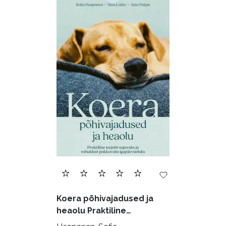
Audioperioodika
Biograafiad (229)
Eesti kirjandus (1774)
Ettevõtlus (30)
Filoloogia (121)
Filosoofia (146)
Geograafia (65)
Haridus (20)
Ilukirjandus (4255)
Juhtimine (23)
Kodu ja aed (38)
Koera põhivajadused ja
Krimi ja põnevik (1284)
heaolu Praktiline
käsiraamat sujuvaks ja
Kultuur ja teadus (45)