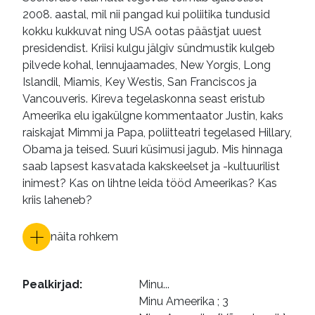
2008. aastal, mil nii pangad kui poliitika tundusid
e-raamatud
kokku kukkuvat ning USA ootas päästjat uuest
presidendist. Kriisi kulgu jälgiv sündmustik kulgeb
pilvede kohal, lennujaamades, New Yorgis, Long
Islandil, Miamis, Key Westis, San Franciscos ja
Vancouveris. Kireva tegelaskonna seast eristub
Ameerika elu igakülgne kommentaator Justin, kaks
raiskajat Mimmi ja Papa, poliitteatri tegelased Hillary,
Obama ja teised. Suuri küsimusi jagub. Mis hinnaga
saab lapsest kasvatada kakskeelset ja -kultuurilist
inimest? Kas on lihtne leida tööd Ameerikas? Kas
kriis laheneb?
näita rohkem
Pealkirjad
:
Minu...

Minu Ameerika ; 3
