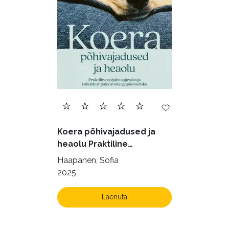
Ettevõtlus (30)
Filoloogia (121)
Filosoofia (146)
Geograafia (65)
Haridus (20)
Ilukirjandus (4258)
Juhtimine (23)
Kodu ja aed (38)
Koera põhivajadused ja
Krimi ja põnevik (1287)
heaolu Praktiline
käsiraamat sujuvaks ja
Kultuur ja teadus (45)
Haapanen, Sofia
rahuldust pakkuvaks
2025
Kunst ja looming (86)
igapäevaeluks
Laste- ja noortekirjandus (581)
Laenuta
Loodus (54)