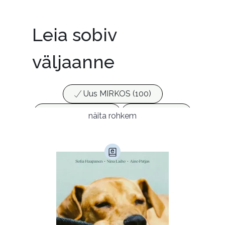
- korduvalt oli keegi nii näljane, et lausa nälga surem
as. Näljased tegelased selles loos :D
Leia sobiv
väljaanne
Uus MIRKOS (100)
Populaarsed (25)
Ajakirjad (17)
näita rohkem
Ajalugu (165)
Armastusromaanid (292)
Audioperioodika
Biograafiad (228)
Eesti kirjandus (1773)