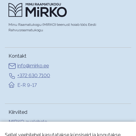
Minu Raamatukogu (MIRKO) teenust hoiab töös Eesti
Rahvusraamatukogu
Kontakt
info@mirko.ee
+372 630 7100
E-R 9-17
Kiirviited
MIRKO avalehele
Abi
Sellel veebilehel kasutatakse küpsiseid ja kogutakse