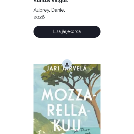
Kuhtuv valgus
Ühiskond (168)
Aubrey, Daniel
2026
Lisa järjekorda