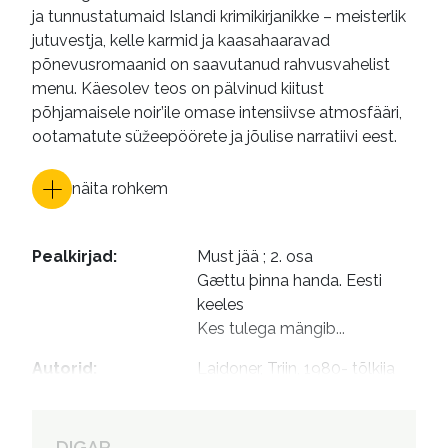
ja tunnustatumaid Islandi krimikirjanikke – meisterlik
jutuvestja, kelle karmid ja kaasahaaravad
põnevusromaanid on saavutanud rahvusvahelist
menu. Käesolev teos on pälvinud kiitust
põhjamaisele noir’ile omase intensiivse atmosfääri,
ootamatute süžeepöörete ja jõulise narratiivi eest.
näita rohkem
Pealkirjad
:
Must jää ; 2. osa

Gættu þinna handa. Eesti 
keeles

Kes tulega mängib...
Autorid
:
Laidoner, Triin, 1980- tõlkija

Kuusk, Tiina, 1958- toimetaja

Urbla Keller, Britt, 1976- 
kujundaja
DIGAR