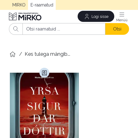
MIRKO
E-raamatud
Logi sisse
Men
Otsi
/
Kes tulega mängib...