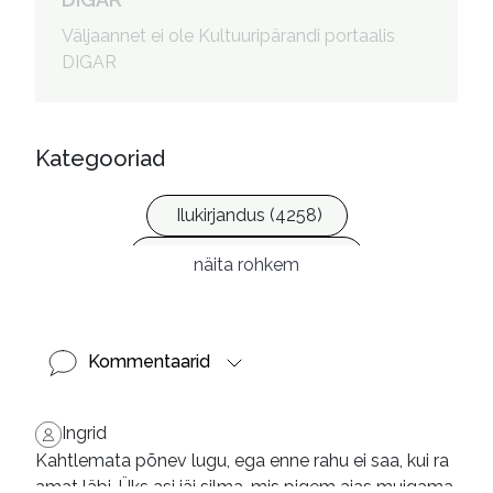
Väljaannet ei ole Kultuuripärandi portaalis
DIGAR
Kategooriad
Ilukirjandus (4258)
Krimi ja põnevik (1287)
näita rohkem
Kommentaarid
Ingrid
Kahtlemata põnev lugu, ega enne rahu ei saa, kui ra
amat läbi. Üks asi jäi silma, mis pigem ajas muigama