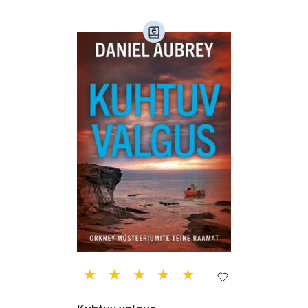
Loodusteadus (32)
Luule (75)
Maamajandus (24)
Majandus (34)
Perioodika (15)
Psühholoogia (184)
Rahandus (47)
Religioon (107)
Siseturvalisus (34)
Sport (52)
Tehnika (6)
Telekommunikatsioon (9)
Tervis (147)
Transport (8)
Ulme ja fantaasia (244)
Vabakasutus (423)
Õigus (22)
Õppekirjandus (48)