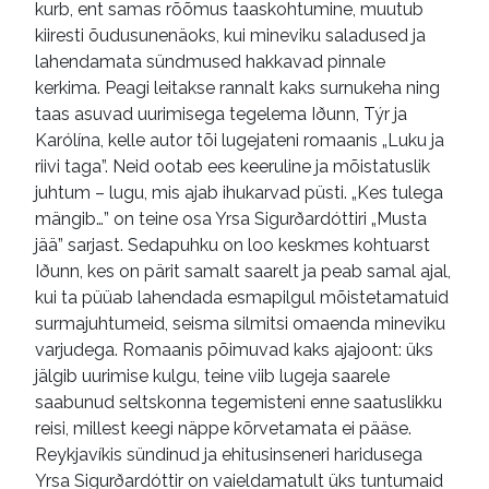
kurb, ent samas rõõmus taaskohtumine, muutub
kiiresti õudusunenäoks, kui mineviku saladused ja
lahendamata sündmused hakkavad pinnale
kerkima. Peagi leitakse rannalt kaks surnukeha ning
taas asuvad uurimisega tegelema Iðunn, Týr ja
Karólína, kelle autor tõi lugejateni romaanis „Luku ja
riivi taga”. Neid ootab ees keeruline ja mõistatuslik
juhtum – lugu, mis ajab ihukarvad püsti. „Kes tulega
mängib…” on teine osa Yrsa Sigurðardóttiri „Musta
jää” sarjast. Sedapuhku on loo keskmes kohtuarst
Iðunn, kes on pärit samalt saarelt ja peab samal ajal,
kui ta püüab lahendada esmapilgul mõistetamatuid
surmajuhtumeid, seisma silmitsi omaenda mineviku
varjudega. Romaanis põimuvad kaks ajajoont: üks
jälgib uurimise kulgu, teine viib lugeja saarele
saabunud seltskonna tegemisteni enne saatuslikku
reisi, millest keegi näppe kõrvetamata ei pääse.
Reykjavíkis sündinud ja ehitusinseneri haridusega
Yrsa Sigurðardóttir on vaieldamatult üks tuntumaid