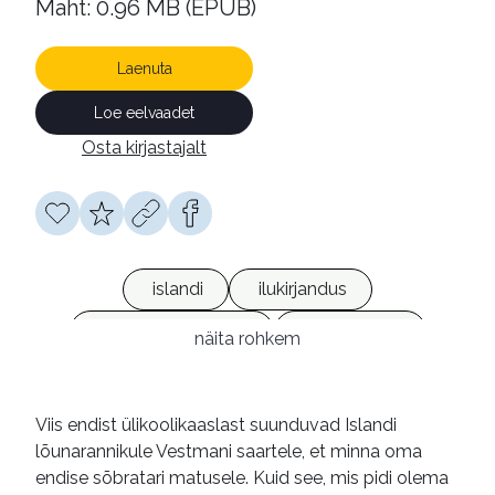
Maht: 0.96 MB (EPUB)
Laenuta
Loe eelvaadet
Osta kirjastajalt
islandi
ilukirjandus
kriminaalromaanid
e-raamatud
näita rohkem
Viis endist ülikoolikaaslast suunduvad Islandi
lõunarannikule Vestmani saartele, et minna oma
endise sõbratari matusele. Kuid see, mis pidi olema