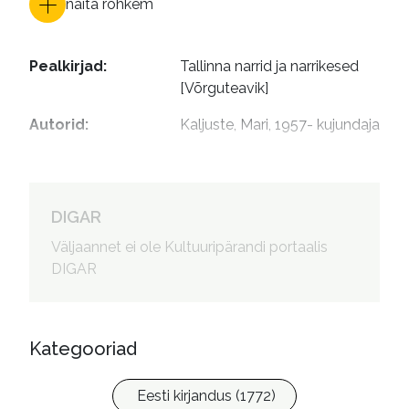
näita rohkem
Pealkirjad
:
Tallinna narrid ja narrikesed 
[Võrguteavik]
Autorid
:
Kaljuste, Mari, 1957- kujundaja
DIGAR
Väljaannet ei ole Kultuuripärandi portaalis
DIGAR
Kategooriad
Eesti kirjandus (1772)