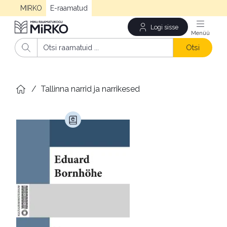
MIRKO
E-raamatud
Logi sisse
Men
Otsi
/
Tallinna narrid ja narrikesed