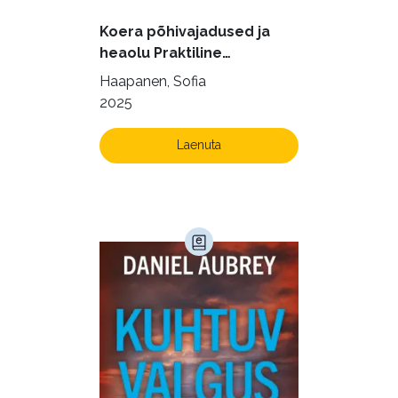
Kodu ja aed (38)
Koera põhivajadused ja
Krimi ja põnevik (1285)
heaolu Praktiline
käsiraamat sujuvaks ja
Kultuur ja teadus (45)
Haapanen, Sofia
rahuldust pakkuvaks
2025
Kunst ja looming (86)
igapäevaeluks
Laste- ja noortekirjandus (581)
Laenuta
Loodus (54)
Loodusteadus (32)
Luule (75)
Maamajandus (24)
Majandus (34)
Perioodika (15)
Psühholoogia (184)
Rahandus (46)
Religioon (107)