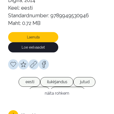
Digira, 2014
Keel: eesti
Standardnumber: 9789949530946
Maht: 0.72 MB
Laenuta
Loe eelvaadet
eesti
ilukirjandus
jutud
satiir
e-raamatud
näita rohkem