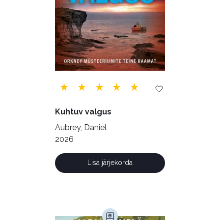
Siseturvalisus (34)
Sport (52)
Tehnika (6)
Telekommunikatsioon (9)
Tervis (147)
Transport (8)
Ulme ja fantaasia (244)
Vabakasutus (423)
Õigus (22)
Kuhtuv valgus
Õppekirjandus (48)
Aubrey, Daniel
2026
Ühiskond (168)
Lisa järjekorda