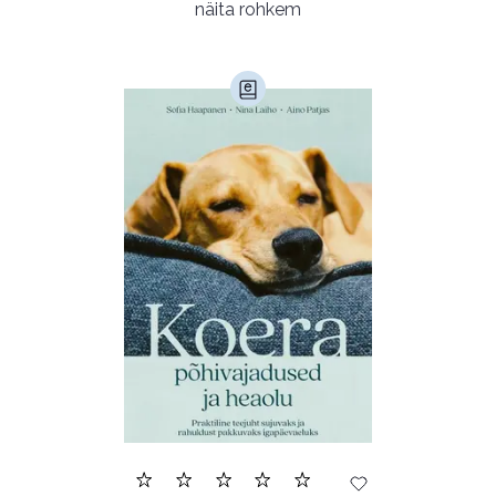
Populaarsed (25)
Ajakirjad (17)
näita rohkem
Ajalugu (165)
Armastusromaanid (292)
Audioperioodika
Biograafiad (228)
Eesti kirjandus (1772)
Ettevõtlus (30)
Filoloogia (121)
Filosoofia (146)
Geograafia (65)
Haridus (20)
Ilukirjandus (4255)
Juhtimine (23)