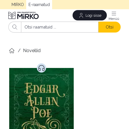
MIRKO
E-raamatud
Logi sisse
Men
Otsi
/
Novellid