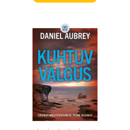
Loodus (54)
Loodusteadus (32)
Luule (75)
Maamajandus (24)
Majandus (34)
Perioodika (15)
Psühholoogia (185)
Rahandus (46)
Religioon (107)
Siseturvalisus (34)
Sport (52)
Tehnika (6)
Telekommunikatsioon (9)
Tervis (147)
Transport (8)
Ulme ja fantaasia (244)