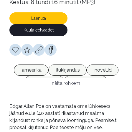
Kestus: 8 tundi 16 minutit (MP3)
Laenuta
Kuula eelvaadet
ameerika
ilukirjandus
novellid
õudusjutud
heliraamatud
näita rohkem
võrguväljaanded
Edgar Allan Poe on vaatamata oma lühikeseks
jäänud elule (40 aastat) rikastanud maailma
kirjandust rohke ja põneva loominguga. Peamiselt
proosat kirjutanud Poe teoste mõju on veel