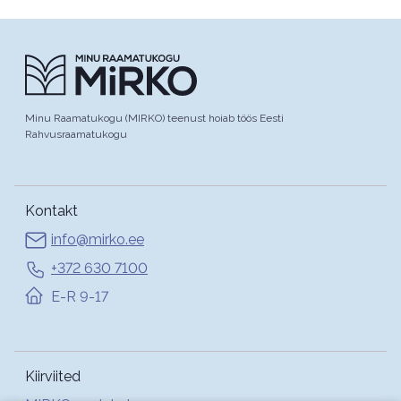
Minu Raamatukogu (MIRKO) teenust hoiab töös Eesti
Rahvusraamatukogu
Kontakt
info@mirko.ee
+372 630 7100
E-R 9-17
Kiirviited