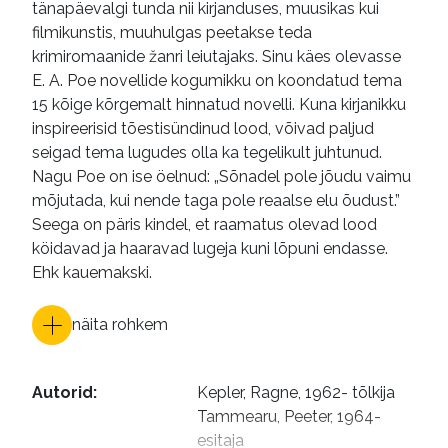
tänapäevalgi tunda nii kirjanduses, muusikas kui
filmikunstis, muuhulgas peetakse teda
krimiromaanide žanri leiutajaks. Sinu käes olevasse
E. A. Poe novellide kogumikku on koondatud tema
15 kõige kõrgemalt hinnatud novelli. Kuna kirjanikku
inspireerisid tõestisündinud lood, võivad paljud
seigad tema lugudes olla ka tegelikult juhtunud.
Nagu Poe on ise öelnud: „Sõnadel pole jõudu vaimu
mõjutada, kui nende taga pole reaalse elu õudust.”
Seega on päris kindel, et raamatus olevad lood
köidavad ja haaravad lugeja kuni lõpuni endasse.
Ehk kauemakski.
näita rohkem
Autorid
:
Kepler, Ragne, 1962- tõlkija

Tammearu, Peeter, 1964- 
esitaja