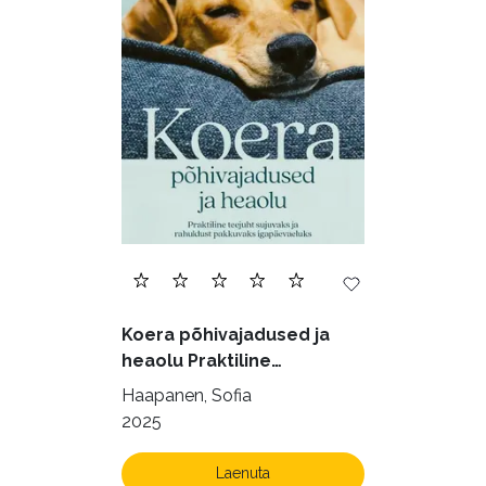
Eesti kirjandus (1774)
Ettevõtlus (30)
Filoloogia (121)
Filosoofia (147)
Geograafia (65)
Haridus (20)
Ilukirjandus (4255)
Juhtimine (23)
Kodu ja aed (38)
Koera põhivajadused ja
Krimi ja põnevik (1285)
heaolu Praktiline
käsiraamat sujuvaks ja
Kultuur ja teadus (45)
Haapanen, Sofia
rahuldust pakkuvaks
2025
Kunst ja looming (86)
igapäevaeluks
Laste- ja noortekirjandus (580)
Laenuta