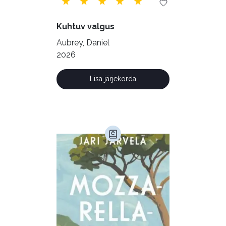
Vabakasutus (423)
Õigus (22)
Kuhtuv valgus
Õppekirjandus (48)
Aubrey, Daniel
2026
Ühiskond (168)
Lisa järjekorda