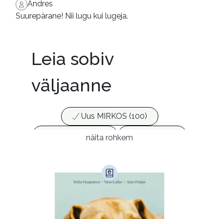
Andres
Suurepärane! Nii lugu kui lugeja.
Leia sobiv
väljaanne
Uus MIRKOS (100)
Populaarsed (25)
Ajakirjad (17)
näita rohkem
Ajalugu (165)
Armastusromaanid (294)
Audioperioodika
Biograafiad (229)