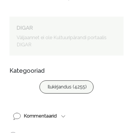
DIGAR
Väljaannet ei ole Kultuuripärandi portaalis
DIGAR
Kategooriad
Ilukirjandus (4255)
Kommentaarid