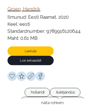
Groen, Hendrik
Ilmunud: Eesti Raamat, 2020
Keel: eesti
Standardnumber: 9789916120644
Maht: 0.61 MB
Laenuta
Loe eelvaadet
hollandi
ilukirjandus
päevikromaanid
huumor
näita rohkem