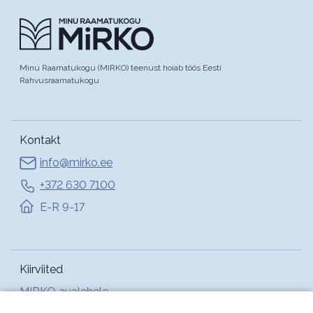
Minu Raamatukogu (MIRKO) teenust hoiab töös Eesti
Rahvusraamatukogu
Kontakt
info@mirko.ee
+372 630 7100
E-R 9-17
Kiirviited
MIRKO avalehele