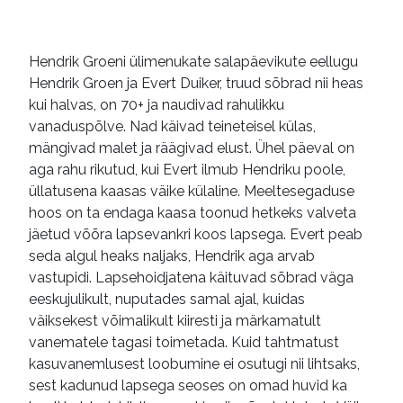
e-raamatud
Hendrik Groeni ülimenukate salapäevikute eellugu
Hendrik Groen ja Evert Duiker, truud sõbrad nii heas
kui halvas, on 70+ ja naudivad rahulikku
vanaduspõlve. Nad käivad teineteisel külas,
mängivad malet ja räägivad elust. Ühel päeval on
aga rahu rikutud, kui Evert ilmub Hendriku poole,
üllatusena kaasas väike külaline. Meeltesegaduse
hoos on ta endaga kaasa toonud hetkeks valveta
jäetud võõra lapsevankri koos lapsega. Evert peab
seda algul heaks naljaks, Hendrik aga arvab
vastupidi. Lapsehoidjatena käituvad sõbrad väga
eeskujulikult, nuputades samal ajal, kuidas
väiksekest võimalikult kiiresti ja märkamatult
vanematele tagasi toimetada. Kuid tahtmatust
kasuvanemlusest loobumine ei osutugi nii lihtsaks,
sest kadunud lapsega seoses on omad huvid ka