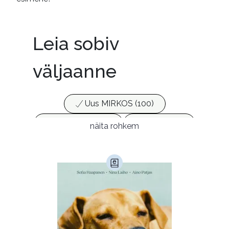
Leia sobiv
väljaanne
Uus MIRKOS (100)
Populaarsed (25)
Ajakirjad (17)
näita rohkem
Ajalugu (165)
Armastusromaanid (293)
Audioperioodika
Biograafiad (229)
Eesti kirjandus (1774)