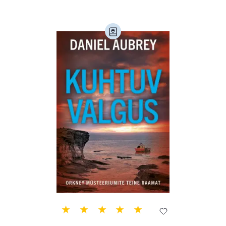
Loodusteadus (32)
Luule (75)
Maamajandus (24)
Majandus (34)
Perioodika (15)
Psühholoogia (184)
Rahandus (47)
Religioon (107)
Siseturvalisus (34)
Sport (52)
Tehnika (6)
Telekommunikatsioon (9)
Tervis (147)
Transport (8)
Ulme ja fantaasia (244)
Vabakasutus (423)
Õigus (22)
Õppekirjandus (48)