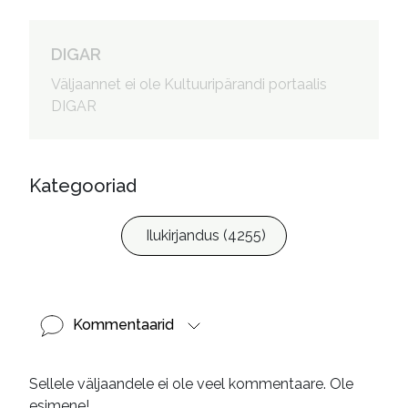
Een kleine verrassing Of hoe 
Hendrik en Evert zich in de 
DIGAR
nesten werken. Eesti keeles
Väljaannet ei ole Kultuuripärandi portaalis
Autorid
:
Antzon, Kaari, 1967- tõlkija

DIGAR
Lina, Marju, toimetaja

Tuur, Piret, 1964-, kujundaja
Kategooriad
Ilukirjandus (4255)
Kommentaarid
Sellele väljaandele ei ole veel kommentaare. Ole
esimene!