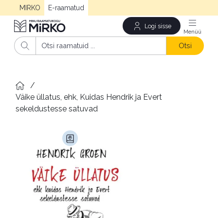
MIRKO
E-raamatud
Logi sisse
Men
Otsi
/
Väike üllatus, ehk, Kuidas Hendrik ja Evert 
sekeldustesse satuvad