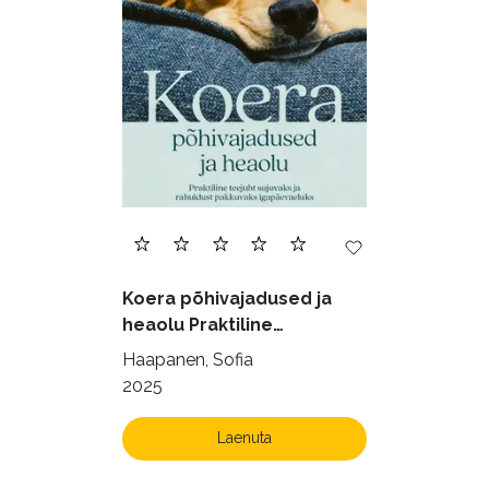
Ettevõtlus (30)
Filoloogia (121)
Filosoofia (146)
Geograafia (65)
Haridus (20)
Ilukirjandus (4255)
Juhtimine (23)
Kodu ja aed (38)
Koera põhivajadused ja
Krimi ja põnevik (1284)
heaolu Praktiline
käsiraamat sujuvaks ja
Kultuur ja teadus (45)
Haapanen, Sofia
rahuldust pakkuvaks
2025
Kunst ja looming (86)
igapäevaeluks
Laste- ja noortekirjandus (580)
Laenuta
Loodus (54)