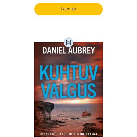
Laste- ja noortekirjandus (581)
Laenuta
Loodus (54)
Loodusteadus (32)
Luule (75)
Maamajandus (24)
Majandus (34)
Perioodika (15)
Psühholoogia (183)
Rahandus (46)
Religioon (107)
Siseturvalisus (34)
Sport (52)
Tehnika (6)
Telekommunikatsioon (9)
Tervis (147)
Transport (8)