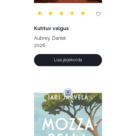
Ulme ja fantaasia (244)
Vabakasutus (423)
Õigus (22)
Kuhtuv valgus
Õppekirjandus (48)
Aubrey, Daniel
2026
Ühiskond (168)
Lisa järjekorda