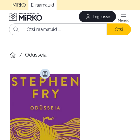
MIRKO
E-raamatud
Logi sisse
Men
Otsi
/
Odüsseia