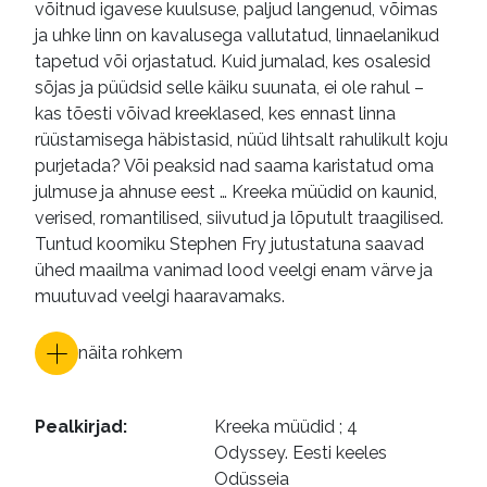
võitnud igavese kuulsuse, paljud langenud, võimas
ja uhke linn on kavalusega vallutatud, linnaelanikud
tapetud või orjastatud. Kuid jumalad, kes osalesid
sõjas ja püüdsid selle käiku suunata, ei ole rahul –
kas tõesti võivad kreeklased, kes ennast linna
rüüstamisega häbistasid, nüüd lihtsalt rahulikult koju
purjetada? Või peaksid nad saama karistatud oma
julmuse ja ahnuse eest … Kreeka müüdid on kaunid,
verised, romantilised, siivutud ja lõputult traagilised.
Tuntud koomiku Stephen Fry jutustatuna saavad
ühed maailma vanimad lood veelgi enam värve ja
muutuvad veelgi haaravamaks.
näita rohkem
Pealkirjad
:
Kreeka müüdid ; 4

Odyssey. Eesti keeles

Odüsseia