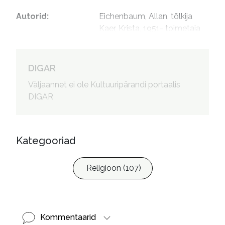
Autorid
:
Eichenbaum, Allan, tõlkija

Kaer, Krista, 1951- toimetaja

Karu, Liis (kunstnik), kujundaja
DIGAR
Väljaannet ei ole Kultuuripärandi portaalis
DIGAR
Kategooriad
Religioon (107)
Kommentaarid