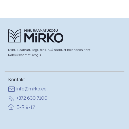
Minu Raamatukogu (MIRKO) teenust hoiab töös Eesti
Rahvusraamatukogu
Kontakt
info@mirko.ee
+372 630 7100
E-R 9-17