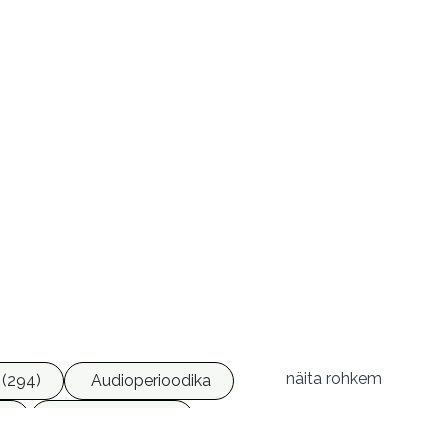
näita rohkem
(294)
Audioperioodika
)
Geograafia (65)