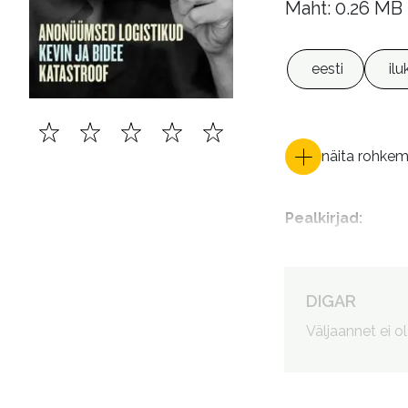
Maht: 0.26 MB
eesti
ilu
näita rohke
Pealkirjad
:
ISBN
:
DIGAR
Väljaannet ei o