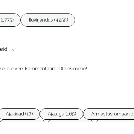
 (1775)
Ilukirjandus (4255)
rid
e ei ole veel kommentaare. Ole esimene!
Ajakirjad (17)
Ajalugu (165)
Armastusromaanid 
Ettevõtlus (30)
Filoloogia (121)
Filosoofia (147