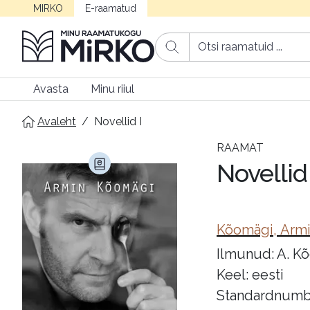
MIRKO
E-raamatud
Avasta
Minu riiul
Avaleht
/
Novellid I
RAAMAT
Novellid 
Kõomägi, Arm
Ilmunud: A. Kõ
Keel: eesti
Standardnumb