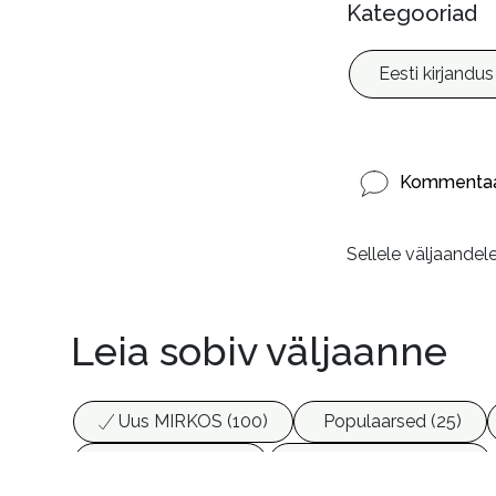
Kategooriad
Eesti kirjandus
Kommentaa
Sellele väljaandel
Leia sobiv väljaanne
Uus MIRKOS (100)
Populaarsed (25)
Biograafiad (229)
Eesti kirjandus (1775)