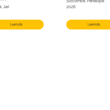
Slocombe, Penelope
, Jari
2026
Laenuta
Laenuta