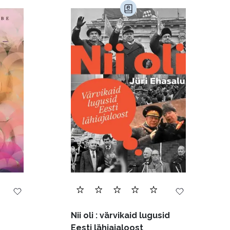
)
Kultuur ja teadus (45)
Luule (75)
Religioon (107)
Transport (8)
168)
Nii oli : värvikaid lugusid
Eesti lähiajaloost