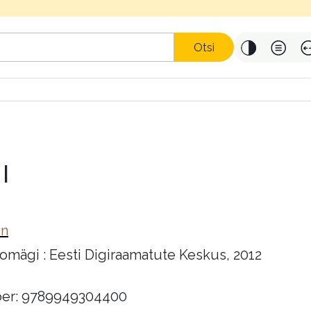
Otsi
I
in
omägi : Eesti Digiraamatute Keskus, 2012
er: 9789949304400