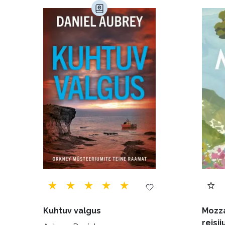
Haridus (20)
Ilukirjandus (4255)
Juht
Kunst ja looming (86)
Laste- ja noortekirj
Maamajandus (24)
Majandus (34)
P
Siseturvalisus (34)
Sport (52)
Tehnik
Ulme ja fantaasia (244)
Vabakasutus (423
Kuhtuv valgus
Mozza
reisij