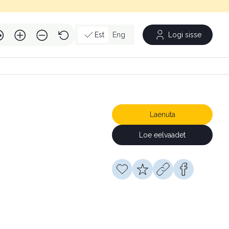
Est
Eng
Logi sisse
Laenuta
Loe eelvaadet