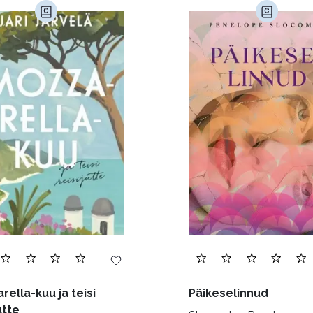
imine (23)
Kodu ja aed (38)
Krimi ja põnevik (1285
andus (580)
Loodus (53)
Loodusteadus (32)
erioodika (15)
Psühholoogia (185)
Rahandus (46)
a (6)
Telekommunikatsioon (9)
Tervis (147)
)
Õigus (22)
Õppekirjandus (48)
Ühiskond (
rella-kuu ja teisi
Päikeselinnud
utte