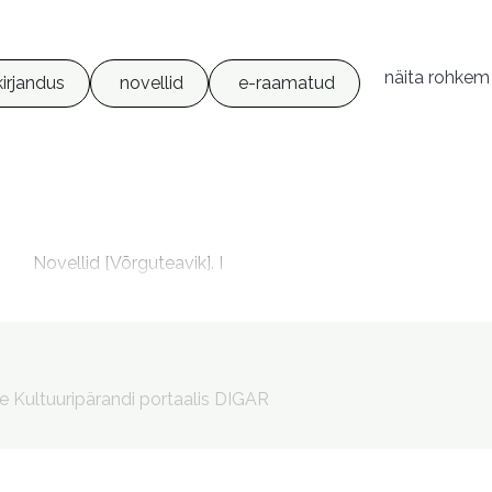
näita rohkem
kirjandus
novellid
e-raamatud
m
Novellid [Võrguteavik]. I
9789949304400

9789949304417
le Kultuuripärandi portaalis DIGAR