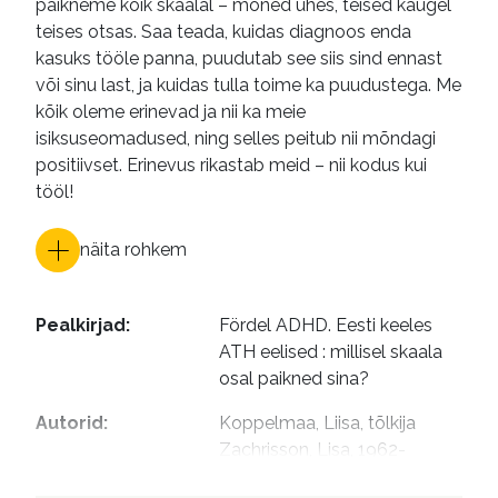
paikneme kõik skaalal – mõned ühes, teised kaugel
teises otsas. Saa teada, kuidas diagnoos enda
kasuks tööle panna, puudutab see siis sind ennast
või sinu last, ja kuidas tulla toime ka puudustega. Me
kõik oleme erinevad ja nii ka meie
isiksuseomadused, ning selles peitub nii mõndagi
positiivset. Erinevus rikastab meid – nii kodus kui
tööl!
näita rohkem
Pealkirjad
:
Fördel ADHD. Eesti keeles

ATH eelised : millisel skaala 
osal paikned sina?
Autorid
:
Koppelmaa, Liisa, tõlkija

Zachrisson, Lisa, 1962- 
illustreerija
