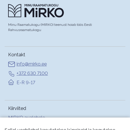
Minu Raamatukogu (MIRKO) teenust hoiab töös Eesti
Rahvusraamatukogu
Kontakt
info@mirko.ee
+372 630 7100
E-R 9-17
Kiirviited
MIRKO avalehele
Abi