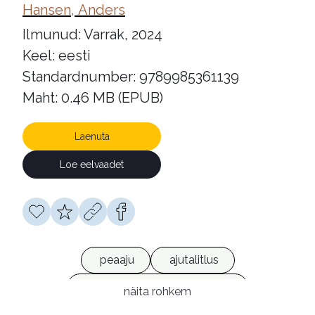
Hansen, Anders
Ilmunud: Varrak, 2024
Keel: eesti
Standardnumber: 9789985361139
Maht: 0.46 MB (EPUB)
Laenuta
Loe eelvaadet
peaaju
ajutalitlus
aktiivsus- ja tähelepanuhäire
näita rohkem
psüühikahäired
isiksuseomadused