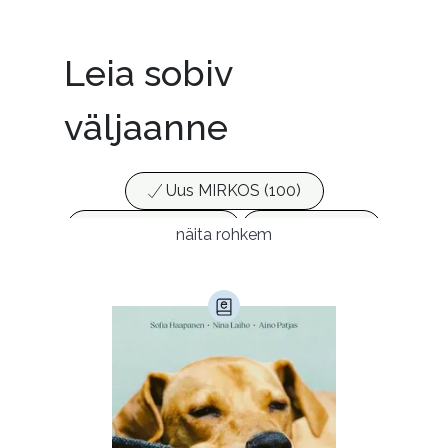
Täitsa asjalik raamat
Leia sobiv
väljaanne
Uus MIRKOS (100)
Populaarsed (25)
Ajakirjad (17)
näita rohkem
Ajalugu (165)
Armastusromaanid (293)
Audioperioodika
Biograafiad (229)
Eesti kirjandus (1774)