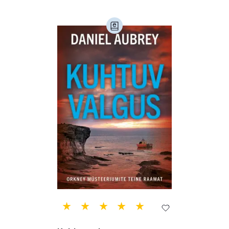
Loodusteadus (32)
Luule (75)
Maamajandus (24)
Majandus (34)
Perioodika (15)
Psühholoogia (184)
Rahandus (47)
Religioon (107)
Siseturvalisus (34)
Sport (52)
Tehnika (6)
Telekommunikatsioon (9)
Tervis (147)
Transport (8)
Ulme ja fantaasia (244)
Vabakasutus (423)
Õigus (22)
Õppekirjandus (48)