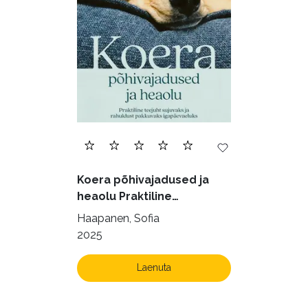
Ettevõtlus (30)
Filoloogia (121)
Filosoofia (146)
Geograafia (65)
Haridus (20)
Ilukirjandus (4255)
Juhtimine (23)
Kodu ja aed (38)
Koera põhivajadused ja
Krimi ja põnevik (1284)
heaolu Praktiline
käsiraamat sujuvaks ja
Kultuur ja teadus (45)
Haapanen, Sofia
rahuldust pakkuvaks
2025
Kunst ja looming (86)
igapäevaeluks
Laste- ja noortekirjandus (580)
Laenuta
Loodus (54)