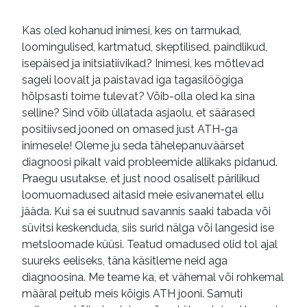
psühhoanalüüs
toimetulek
Kas oled kohanud inimesi, kes on tarmukad,
loomingulised, kartmatud, skeptilised, paindlikud,
eneseabi
nõuanded
e-raamatud
isepäised ja initsiatiivikad? Inimesi, kes mõtlevad
sageli loovalt ja paistavad iga tagasilöögiga
hõlpsasti toime tulevat? Võib-olla oled ka sina
selline? Sind võib üllatada asjaolu, et säärased
positiivsed jooned on omased just ATH-ga
inimesele! Oleme ju seda tähelepanuväärset
diagnoosi pikalt vaid probleemide allikaks pidanud.
Praegu usutakse, et just nood osaliselt pärilikud
loomuomadused aitasid meie esivanematel ellu
jääda. Kui sa ei suutnud savannis saaki tabada või
süvitsi keskenduda, siis surid nälga või langesid ise
metsloomade küüsi. Teatud omadused olid tol ajal
suureks eeliseks, täna käsitleme neid aga
diagnoosina. Me teame ka, et vähemal või rohkemal
määral peitub meis kõigis ATH jooni. Samuti