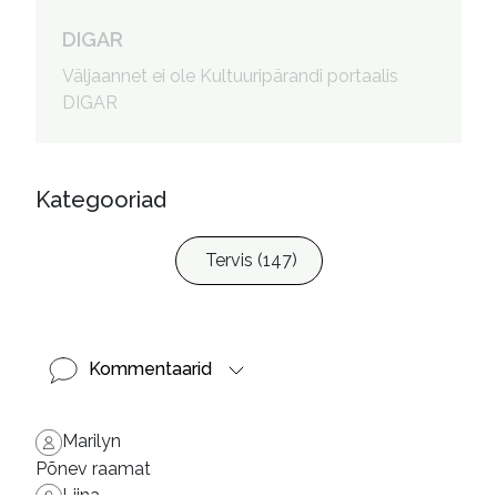
Hanso, Riina, 1969- toimetaja

Järvelaid, Mari, 1956- 
DIGAR
konsultant

Väljaannet ei ole Kultuuripärandi portaalis
Pikkov, Anne, 1974- kujundaja
DIGAR
Kategooriad
Tervis (147)
Kommentaarid
Marilyn
Põnev raamat
Liina