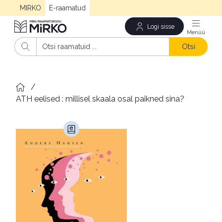
MIRKO
E-raamatud
Logi sisse
Men
Otsi
/
ATH eelised : millisel skaala osal paikned sina?