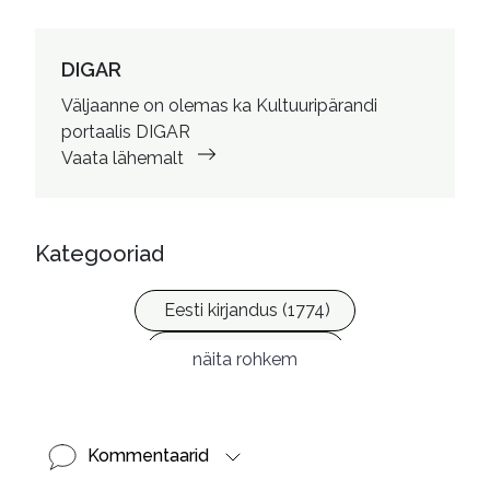
DIGAR
Väljaanne on olemas ka Kultuuripärandi
portaalis DIGAR
Vaata lähemalt
Kategooriad
Eesti kirjandus (1774)
Ilukirjandus (4256)
näita rohkem
Kommentaarid