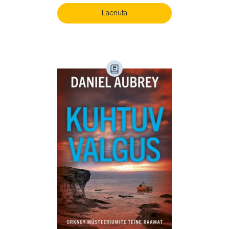
Laste- ja noortekirjandus (580)
Laenuta
Loodus (54)
Loodusteadus (32)
Luule (75)
Maamajandus (24)
Majandus (34)
Perioodika (15)
Psühholoogia (184)
Rahandus (47)
Religioon (107)
Siseturvalisus (34)
Sport (52)
Tehnika (6)
Telekommunikatsioon (9)
Tervis (147)
Transport (8)
Ulme ja fantaasia (244)