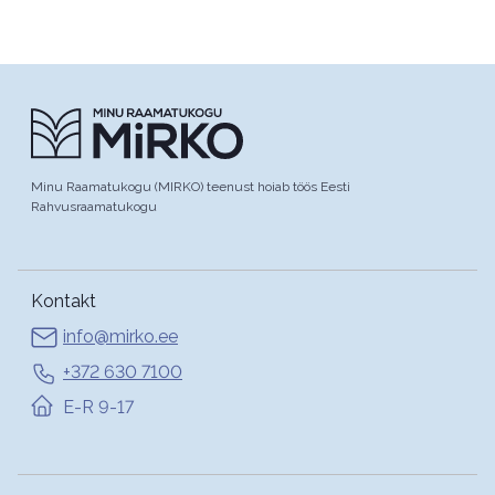
Minu Raamatukogu (MIRKO) teenust hoiab töös Eesti
Rahvusraamatukogu
Kontakt
info@mirko.ee
+372 630 7100
E-R 9-17