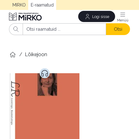
MIRKO
E-raamatud
Logi sisse
Men
Otsi
/
Lõikejoon