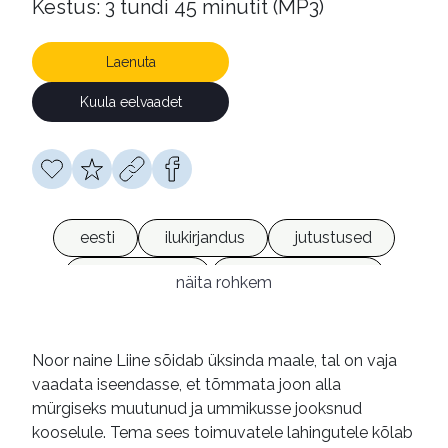
Kestus: 3 tundi 45 minutit (MP3)
Laenuta
Kuula eelvaadet
eesti
ilukirjandus
jutustused
heliraamatud
võrguväljaanded
näita rohkem
Noor naine Liine sõidab üksinda maale, tal on vaja
vaadata iseendasse, et tõmmata joon alla
mürgiseks muutunud ja ummikusse jooksnud
kooselule. Tema sees toimuvatele lahingutele kõlab