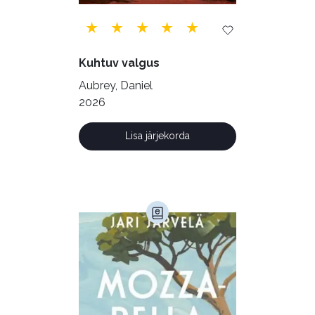
Vabakasutus (423)
Õigus (22)
Õppekirjandus (48)
Kuhtuv valgus
Ühiskond (168)
Aubrey, Daniel
2026
Lisa järjekorda