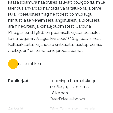
kaasa sõjamüra naabruses asuvalt polügoonilt, mille
laiendus ähvardab hävitada vana talukoha ja terve
küla. Poeetilistest fragmentidest põimub lugu
hirmust ja tervenemisest, ängistusest ja lootusest,
äraminekutest ja kohalejõudmistest. Carolina
Pihelgas (snd 1986) on peamiselt kirjutanud luulet,
tema kogumik „Valgus kivi sees“ (2019) pälvis Eesti
Kultuurkapitali kirjanduse sihtkapitali aastapreemia.
„Lõikejoon“ on tema teine proosaraamat .
näita rohkem
Pealkirjad
:
Loomingu Raamatukogu, 
1406-0515 ; 2024, 1-2

Lõikejoon

OverDrive e-books
Autorid
:
Pärn, Teele, 1993- esitaja