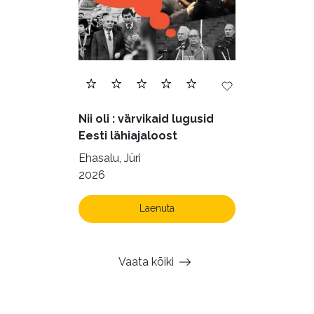
Nii oli : värvikaid lugusid
Eesti lähiajaloost
Ehasalu, Jüri
2026
Laenuta
Vaata kõiki