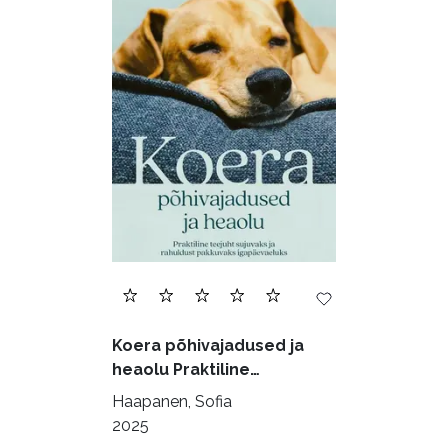
Biograafiad (229)
Eesti kirjandus (1774)
Ettevõtlus (30)
Filoloogia (121)
Filosoofia (146)
Geograafia (65)
Haridus (20)
Ilukirjandus (4256)
Juhtimine (23)
Kodu ja aed (38)
Koera põhivajadused ja
Krimi ja põnevik (1284)
heaolu Praktiline
käsiraamat sujuvaks ja
Kultuur ja teadus (45)
Haapanen, Sofia
rahuldust pakkuvaks
2025
Kunst ja looming (86)
igapäevaeluks