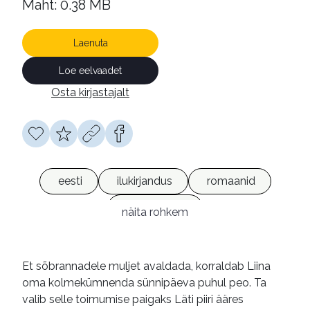
Maht: 0.38 MB
Laenuta
Loe eelvaadet
Osta kirjastajalt
eesti
ilukirjandus
romaanid
e-raamatud
näita rohkem
Et sõbrannadele muljet avaldada, korraldab Liina
oma kolmekümnenda sünnipäeva puhul peo. Ta
valib selle toimumise paigaks Läti piiri ääres