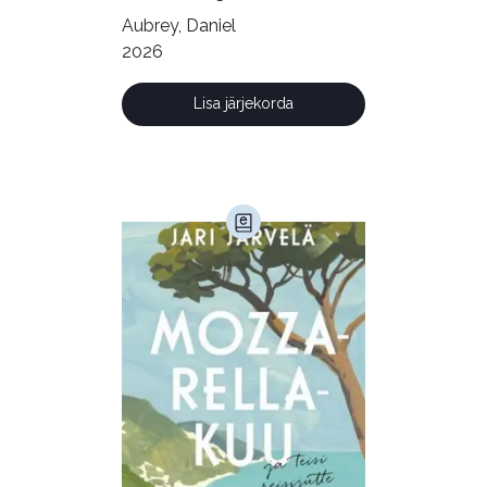
Krimi ja põnevik (1285)
Aubrey, Daniel
Kultuur ja teadus (45)
2026
Kunst ja looming (86)
Lisa järjekorda
Laste- ja noortekirjandus (580)
Loodus (53)
Loodusteadus (32)
Luule (75)
Maamajandus (24)
Majandus (34)
Perioodika (15)
Psühholoogia (185)
Rahandus (46)
Religioon (107)
Siseturvalisus (34)
Sport (52)