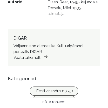
Autorid
:
Eilsen, Reet, 1945- kujundaja

Teesalu, Milvi, 1935- 
toimetaja
DIGAR
Väljaanne on olemas ka Kultuuripärandi
portaalis DIGAR
Vaata lähemalt
Kategooriad
Eesti kirjandus (1775)
Ilukirjandus (4255)
näita rohkem