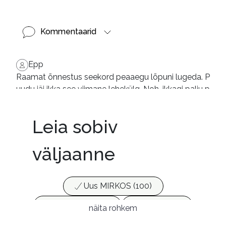
Kommentaarid
Epp
Raamat õnnestus seekord peaaegu lõpuni lugeda. P
uudu jäi ikka see viimane lehekülg. Noh, ikkagi palju p
arem ju!
Tiina
Leia sobiv
Huvitav ja kiire lugemine.
väljaanne
Uus MIRKOS (100)
Populaarsed (25)
Ajakirjad (17)
näita rohkem
Ajalugu (165)