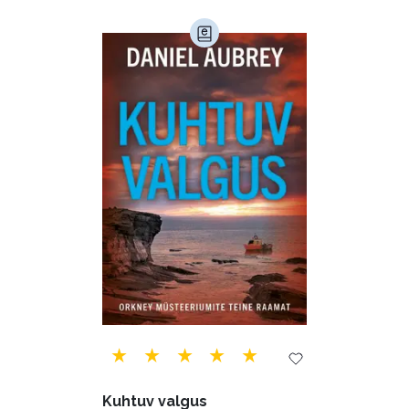
Armastusromaanid (294)
Audioperioodika
Biograafiad (229)
Eesti kirjandus (1775)
Ettevõtlus (30)
Filoloogia (121)
Filosoofia (147)
Geograafia (65)
Haridus (20)
Ilukirjandus (4255)
Juhtimine (23)
Kodu ja aed (38)
Kuhtuv valgus