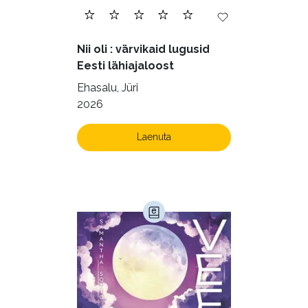
Nii oli : värvikaid lugusid
Eesti lähiajaloost
Ehasalu, Jüri
2026
Laenuta