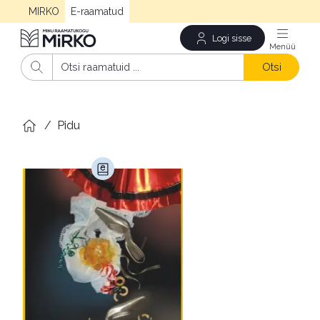
MIRKO
E-raamatud
Logi sisse
Men
Otsi
/
Pidu