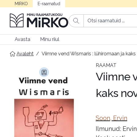
MIRKO
E-raamatud
Avasta
Minu riiul
Avaleht
/
Viimne vend Wismaris : lühiromaan ja kaks n
RAAMAT
Viimne v
kaks nove
Soon, Ervin
Ilmunud: Ervin