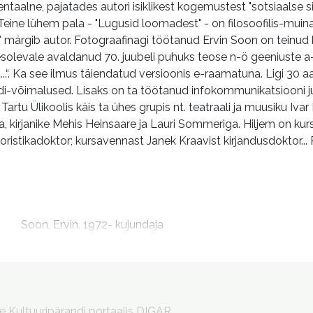
taalne, pajatades autori isiklikest kogemustest "sotsiaalse sid
.. Teine lühem pala - "Lugusid loomadest" - on filosoofilis-mu
," märgib autor. Fotograafinagi töötanud Ervin Soon on teinud
solevale avaldanud 70. juubeli puhuks teose n-ö geeniuste a-
.“. Ka see ilmus täiendatud versioonis e-raamatuna. Ligi 30 aas
undi-võimalused. Lisaks on ta töötanud infokommunikatsiooni ju
artu Ülikoolis käis ta ühes grupis nt. teatraali ja muusiku Iva
 kirjanike Mehis Heinsaare ja Lauri Sommeriga. Hiljem on kursa
kloristikadoktor; kursavennast Janek Kraavist kirjandusdoktor
m
Soon, Ervin, 1972- kujundaja

Soon, Ervin, 1972- toimetaja

Soon, Ervin, 1972-
le Kultuuripärandi portaalis DIGAR