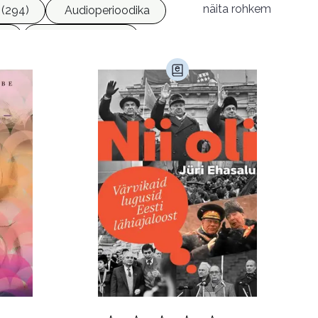
näita rohkem
(294)
Audioperioodika
8)
Geograafia (65)
)
Kultuur ja teadus (45)
Luule (75)
Religioon (107)
Transport (8)
168)