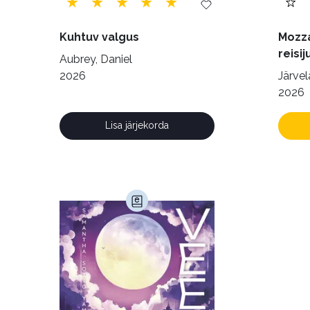
Kuhtuv valgus
Mozza
reisij
Aubrey, Daniel
2026
Järvelä
2026
Lisa järjekorda