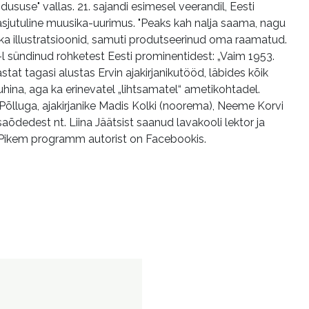
ususe" vallas. 21. sajandi esimesel veerandil, Eesti
inasjutuline muusika-uurimus. "Peaks kah nalja saama, nagu
 ka illustratsioonid, samuti produtseerinud oma raamatud.
l sündinud rohketest Eesti prominentidest: „Vaim 1953.
tat tagasi alustas Ervin ajakirjanikutööd, läbides kõik
hina, aga ka erinevatel „lihtsamatel“ ametikohtadel.
r Põlluga, ajakirjanike Madis Kolki (noorema), Neeme Korvi
õdedest nt. Liina Jäätsist saanud lavakooli lektor ja
... Pikem programm autorist on Facebookis.