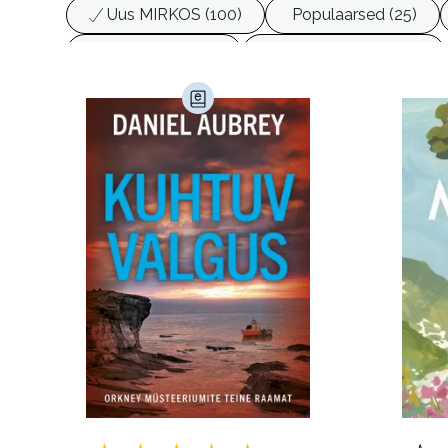
Uus MIRKOS (100)
Populaarsed (25)
Biograafiad (229)
Eesti kirjandus (1776)
Haridus (20)
Ilukirjandus (4256)
Juht
Kunst ja looming (86)
Laste- ja noortekirj
Maamajandus (24)
Majandus (34)
P
Siseturvalisus (34)
Sport (52)
Tehnik
Ulme ja fantaasia (244)
Vabakasutus (423