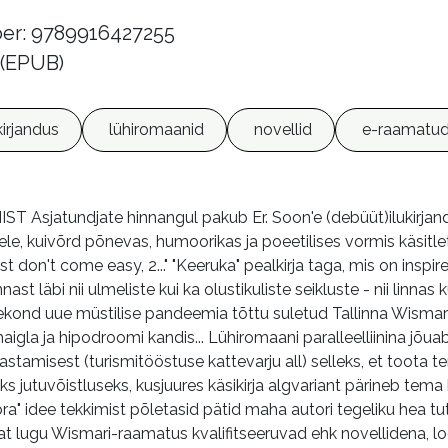
er: 9789916427255
 (EPUB)
kirjandus
lühiromaanid
novellid
e-raamatu
Asjatundjate hinnangul pakub Er. Soon'e (debüüt)ilukirjand
tele, kuivõrd põnevas, humoorikas ja poeetilises vormis käsi
st don't come easy, 2..." "Keeruka" pealkirja taga, mis on ins
ast läbi nii ulmeliste kui ka olustikuliste seikluste - nii linna
kond uue müstilise pandeemia tõttu suletud Tallinna Wismari 
igla ja hipodroomi kandis... Lühiromaani paralleelliinina jõuab
stamisest (turismitööstuse kattevarju all) selleks, et toota te
ikuks jutuvõistluseks, kusjuures käsikirja algvariant pärineb t
a" idee tekkimist põletasid pätid maha autori tegeliku hea tutt
 lugu Wismari-raamatus kvalifitseeruvad ehk novellidena, loo