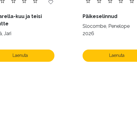
rella-kuu ja teisi
Päikeselinnud
utte
Slocombe, Penelope
, Jari
2026
Laenuta
Laenuta