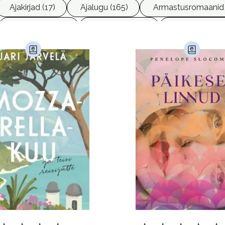
Ajakirjad (17)
Ajalugu (165)
Armastusromaanid 
Ettevõtlus (30)
Filoloogia (121)
Filosoofia (14
imine (23)
Kodu ja aed (38)
Krimi ja põnevik (1285
andus (581)
Loodus (53)
Loodusteadus (32)
erioodika (15)
Psühholoogia (186)
Rahandus (46)
a (6)
Telekommunikatsioon (9)
Tervis (147)
)
Õigus (22)
Õppekirjandus (48)
Ühiskond (