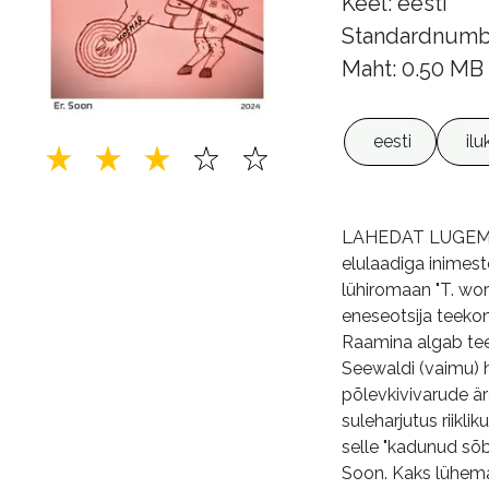
Keel: eesti
Standardnumb
Maht: 0.50 MB
eesti
ilu
LAHEDAT LUGEMIST 
elulaadiga inimes
lühiromaan "T. wor
eneseotsija teekonn
Raamina algab tee
Seewaldi (vaimu) ha
põlevkivivarude ära
suleharjutus riikl
selle "kadunud sõbr
Soon. Kaks lühemat