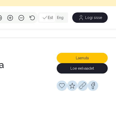
Est
Eng
Logi sisse
Laenuta
a
Loe eelvaadet