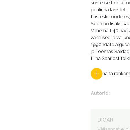
suhteliselt dokumen
pealinna lähistel.
teisteski toodetes
Soon on lisaks käe
Vähemalt 40 nägu..
žanrilised ja välj
1990ndate alguse T
ja Toomas Šaldaga,
Liina Saarlost fol
näita rohke
Autorid
:
DIGAR
Väljaannet ei o