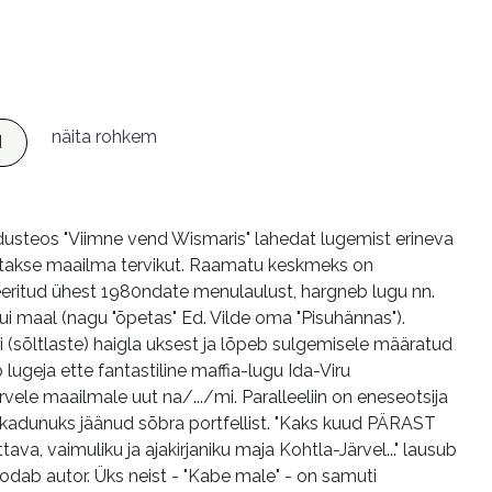
näita rohkem
d
usteos "Viimne vend Wismaris" lahedat lugemist erineva
tletakse maailma tervikut. Raamatu keskmeks on
pireeritud ühest 1980ndate menulaulust, hargneb lugu nn.
s kui maal (nagu "õpetas" Ed. Vilde oma "Pisuhännas").
(sõltlaste) haigla uksest ja lõpeb sulgemisele määratud
 lugeja ette fantastiline maffia-lugu Ida-Viru
rvele maailmale uut na/.../mi. Paralleeliin on eneseotsija
ema kadunuks jäänud sõbra portfellist. "Kaks kuud PÄRAST
ava, vaimuliku ja ajakirjaniku maja Kohtla-Järvel..." lausub
dab autor. Üks neist - "Kabe male" - on samuti