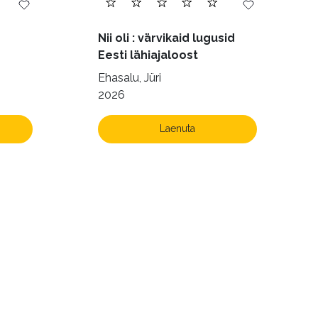
Nii oli : värvikaid lugusid
Eesti lähiajaloost
Ehasalu, Jüri
2026
Laenuta