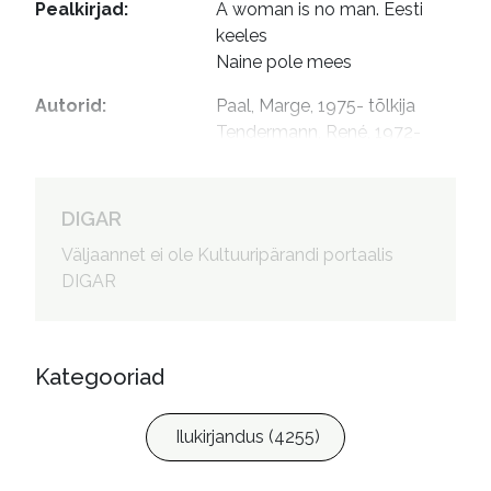
Pealkirjad
:
A woman is no man. Eesti 
keeles

Naine pole mees
Autorid
:
Paal, Marge, 1975- tõlkija

Tendermann, René, 1972- 
toimetaja

Bernasconi, Marzia, kujundaja

Garshnek, Jan, 1981- 
DIGAR
kujundaja
Väljaannet ei ole Kultuuripärandi portaalis
DIGAR
Kategooriad
Ilukirjandus (4255)