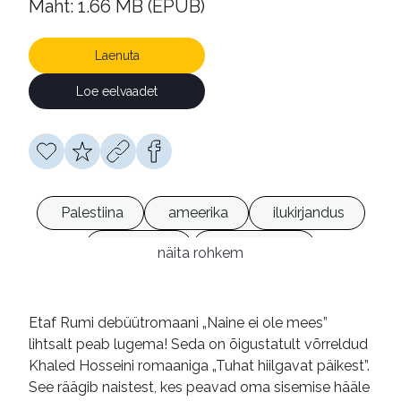
Maht: 1.66 MB (EPUB)
Laenuta
Loe eelvaadet
Palestiina
ameerika
ilukirjandus
romaanid
e-raamatud
näita rohkem
Etaf Rumi debüütromaani „Naine ei ole mees”
lihtsalt peab lugema! Seda on õigustatult võrreldud
Khaled Hosseini romaaniga „Tuhat hiilgavat päikest”.
See räägib naistest, kes peavad oma sisemise hääle