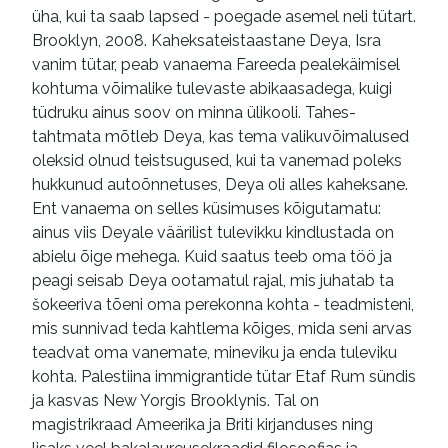
üha, kui ta saab lapsed - poegade asemel neli tütart.
Brooklyn, 2008. Kaheksateistaastane Deya, Isra
vanim tütar, peab vanaema Fareeda pealekäimisel
kohtuma võimalike tulevaste abikaasadega, kuigi
tüdruku ainus soov on minna ülikooli. Tahes-
tahtmata mõtleb Deya, kas tema valikuvõimalused
oleksid olnud teistsugused, kui ta vanemad poleks
hukkunud autoõnnetuses, Deya oli alles kaheksane.
Ent vanaema on selles küsimuses kõigutamatu:
ainus viis Deyale väärilist tulevikku kindlustada on
abielu õige mehega. Kuid saatus teeb oma töö ja
peagi seisab Deya ootamatul rajal, mis juhatab ta
šokeeriva tõeni oma perekonna kohta - teadmisteni,
mis sunnivad teda kahtlema kõiges, mida seni arvas
teadvat oma vanemate, mineviku ja enda tuleviku
kohta. Palestiina immigrantide tütar Etaf Rum sündis
ja kasvas New Yorgis Brooklynis. Tal on
magistrikraad Ameerika ja Briti kirjanduses ning