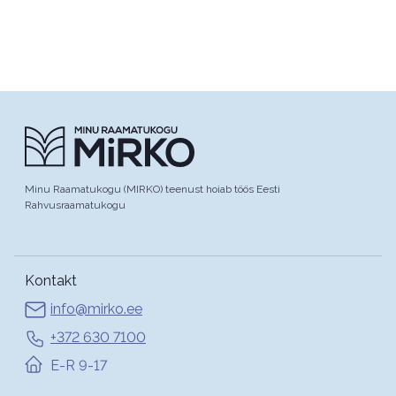
Minu Raamatukogu (MIRKO) teenust hoiab töös Eesti
Rahvusraamatukogu
Kontakt
info@mirko.ee
+372 630 7100
E-R 9-17