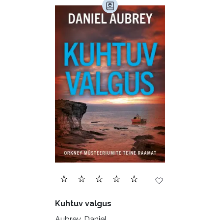
Armastusromaanid (294)
Audioperioodika
Biograafiad (229)
Eesti kirjandus (1776)
Ettevõtlus (30)
Filoloogia (121)
Filosoofia (148)
Geograafia (65)
Haridus (20)
Ilukirjandus (4255)
Juhtimine (23)
Kodu ja aed (38)
Kuhtuv valgus
Krimi ja põnevik (1286)
Aubrey, Daniel