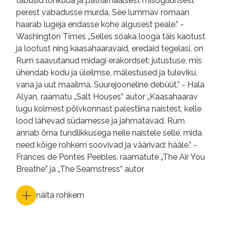
tabusid lõhkuda ja patriarhaalsest misogüünsest
perest vabadusse murda. See lummav romaan
haarab lugeja endasse kohe algusest peale.” -
Washington Times „Selles söaka looga täis kaotust
ja lootust ning kaasahaaravaid, eredaid tegelasi, on
Rum saavutanud midagi erakordset: jutustuse, mis
ühendab kodu ja üleilmse, mälestused ja tuleviku,
vana ja uut maailma. Suurejooneline debüüt.” - Hala
Alyan, raamatu „Salt Houses” autor „Kaasahaarav
lugu kolmest põlvkonnast palestiina naistest, kelle
lood lähevad südamesse ja jahmatavad. Rum
annab õrna tundlikkusega neile naistele selle, mida
need kõige rohkem soovivad ja väärivad: hääle.” -
Frances de Pontes Peebles, raamatute „The Air You
Breathe” ja „The Seamstress” autor
näita rohkem