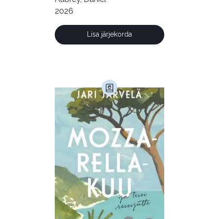
Kultuur ja teadus (45)
2026
Kunst ja looming (86)
Lisa järjekorda
Laste- ja noortekirjandus (581)
Loodus (53)
Loodusteadus (32)
Luule (75)
Maamajandus (24)
Majandus (34)
Perioodika (15)
Psühholoogia (186)
Rahandus (46)
Religioon (107)
Siseturvalisus (34)
Sport (52)
Tehnika (6)