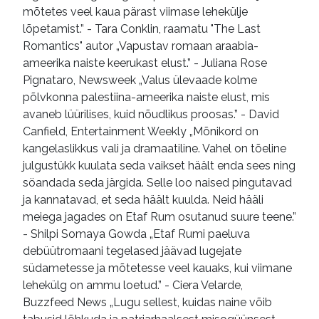
mõtetes veel kaua pärast viimase lehekülje
lõpetamist.” - Tara Conklin, raamatu "The Last
Romantics" autor „Vapustav romaan araabia-
ameerika naiste keerukast elust.” - Juliana Rose
Pignataro, Newsweek „Valus ülevaade kolme
põlvkonna palestiina-ameerika naiste elust, mis
avaneb lüürilises, kuid nõudlikus proosas.” - David
Canfield, Entertainment Weekly „Mõnikord on
kangelaslikkus vali ja dramaatiline. Vahel on tõeline
julgustükk kuulata seda vaikset häält enda sees ning
söandada seda järgida. Selle loo naised pingutavad
ja kannatavad, et seda häält kuulda. Neid hääli
meiega jagades on Etaf Rum osutanud suure teene.”
- Shilpi Somaya Gowda „Etaf Rumi paeluva
debüütromaani tegelased jäävad lugejate
südametesse ja mõtetesse veel kauaks, kui viimane
lehekülg on ammu loetud.” - Ciera Velarde,
Buzzfeed News „Lugu sellest, kuidas naine võib