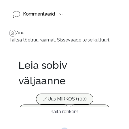
Kommentaarid
Anu
Täitsa tõetruu raamat. Sissevaade teise kultuuri.
Leia sobiv
väljaanne
Uus MIRKOS (100)
Populaarsed (25)
Ajakirjad (17)
näita rohkem
Ajalugu (165)