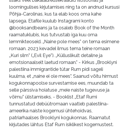
lisaks veel bakalaureusekraadid filosoofias ja
loomingulises kirjutamises ning ta on andnud kursusi
Põhja-Carolinas, kus ta elab koos oma kahe
lapsega. Etafile kuulub Instagrami konto
@booksandbeans ja ta osaleb Book of the Month
raamatuklubis, kus tutvustab iga kuu oma
lemmikteoseid. „Naine pole mees” on tema esimene
romaan. 2023 kevadel ilmus tema teine romaan
„Kuri silm” („Evil Eye”). „Külluslikult detailne ja
emotsionaalselt laetud romaan.” - Kirkus „Brooklyni
palestiina immigrantide tütar Rum pidi sageli
kuulma, et „naine ei ole mees”. Saanud võitu hirmust
kogukonnapoolse survestamise ees, muundab ta
selle pärssiva hoiatuse „meie naiste tugevuse ja
võimu” ülistamiseks. - Booklist „Etaf Rumi
tunnustatud debüütromaan vaatleb palestiina-
ameerika naiste kogemusi ühtehoidvas,
patriarhaalses Brooklyni kogukonnas. Raamatut
kirjutades lähtus Etaf Rum isiklikest kogemustest.