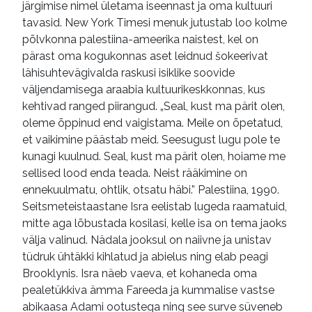
järgimise nimel ületama iseennast ja oma kultuuri
tavasid. New York Timesi menuk jutustab loo kolme
põlvkonna palestiina-ameerika naistest, kel on
pärast oma kogukonnas aset leidnud šokeerivat
lähisuhtevägivalda raskusi isiklike soovide
väljendamisega araabia kultuurikeskkonnas, kus
kehtivad ranged piirangud. „Seal, kust ma pärit olen,
oleme õppinud end vaigistama. Meile on õpetatud,
et vaikimine päästab meid. Seesugust lugu pole te
kunagi kuulnud. Seal, kust ma pärit olen, hoiame me
sellised lood enda teada. Neist rääkimine on
ennekuulmatu, ohtlik, otsatu häbi.” Palestiina, 1990.
Seitsmeteistaastane Isra eelistab lugeda raamatuid,
mitte aga lõbustada kosilasi, kelle isa on tema jaoks
välja valinud. Nädala jooksul on naiivne ja unistav
tüdruk ühtäkki kihlatud ja abielus ning elab peagi
Brooklynis. Isra näeb vaeva, et kohaneda oma
pealetükkiva ämma Fareeda ja kummalise vastse
abikaasa Adami ootustega ning see surve süveneb