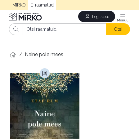
MIRKO
E-raamatud
Logi sisse
Men
Otsi
/
Naine pole mees