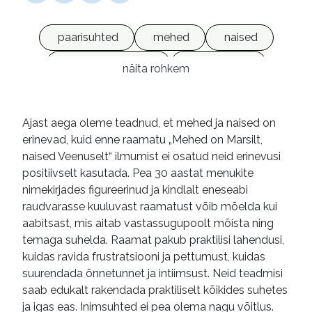
paarisuhted
mehed
naised
soopsühholoogia
e-raamatud
näita rohkem
Ajast aega oleme teadnud, et mehed ja naised on
erinevad, kuid enne raamatu „Mehed on Marsilt,
naised Veenuselt“ ilmumist ei osatud neid erinevusi
positiivselt kasutada. Pea 30 aastat menukite
nimekirjades figureerinud ja kindlalt eneseabi
raudvarasse kuuluvast raamatust võib mõelda kui
aabitsast, mis aitab vastassugupoolt mõista ning
temaga suhelda. Raamat pakub praktilisi lahendusi,
kuidas ravida frustratsiooni ja pettumust, kuidas
suurendada õnnetunnet ja intiimsust. Neid teadmisi
saab edukalt rakendada praktiliselt kõikides suhetes
ja igas eas. Inimsuhted ei pea olema nagu võitlus.