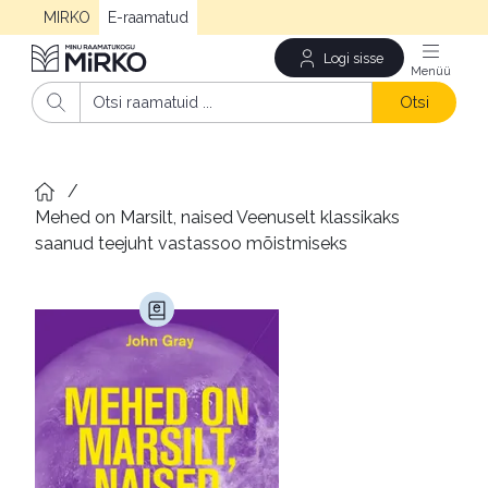
MIRKO
E-raamatud
Logi sisse
Men
Otsi
/
Mehed on Marsilt, naised Veenuselt klassikaks 
saanud teejuht vastassoo mõistmiseks