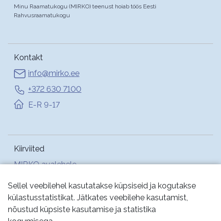
Minu Raamatukogu (MIRKO) teenust hoiab töös Eesti
Rahvusraamatukogu
Kontakt
info@mirko.ee
+372 630 7100
E-R 9-17
Kiirviited
MIRKO avalehele
Abi
Sellel veebilehel kasutatakse küpsiseid ja kogutakse
külastusstatistikat. Jätkates veebilehe kasutamist,
nõustud küpsiste kasutamise ja statistika
Jälgi meid: