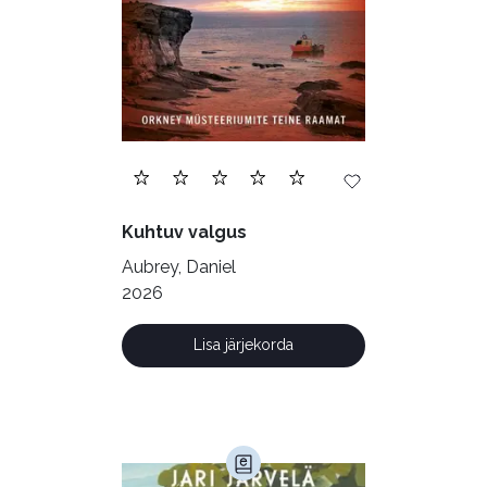
Filosoofia (148)
Geograafia (65)
Haridus (20)
Ilukirjandus (4257)
Juhtimine (23)
Kodu ja aed (38)
Kuhtuv valgus
Krimi ja põnevik (1286)
Aubrey, Daniel
Kultuur ja teadus (45)
2026
Kunst ja looming (86)
Lisa järjekorda
Laste- ja noortekirjandus (581)
Loodus (53)
Loodusteadus (32)
Luule (75)