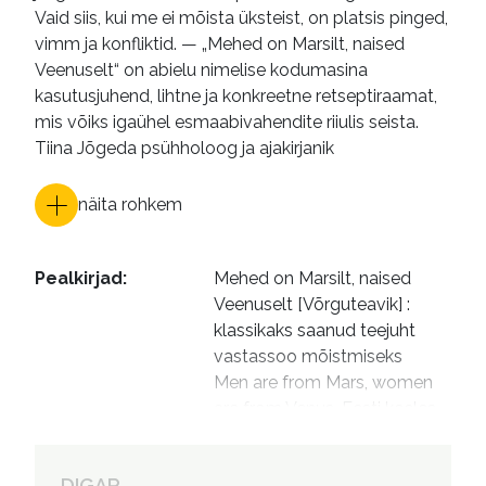
Vaid siis, kui me ei mõista üksteist, on platsis pinged,
vimm ja konfliktid. — „Mehed on Marsilt, naised
Veenuselt“ on abielu nimelise kodumasina
kasutusjuhend, lihtne ja konkreetne retseptiraamat,
mis võiks igaühel esmaabivahendite riiulis seista.
Tiina Jõgeda psühholoog ja ajakirjanik
näita rohkem
Pealkirjad
:
Mehed on Marsilt, naised 
Veenuselt [Võrguteavik] : 
klassikaks saanud teejuht 
vastassoo mõistmiseks

Men are from Mars, women 
are from Venus. Eesti keeles
Autorid
:
Vallikivi, Tiina, 1955- tõlkija

Hint, Mariana, 1989-, 
DIGAR