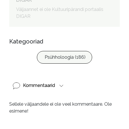
kujundaja
Väljaannet ei ole Kultuuripärandi portaalis
DIGAR
Kategooriad
Psühholoogia (186)
Kommentaarid
Sellele väljaandele ei ole veel kommentaare. Ole
esimene!