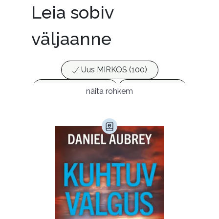
Leia sobiv
väljaanne
Uus MIRKOS (100)
Populaarsed (25)
Ajakirjad (17)
näita rohkem
Ajalugu (165)
Armastusromaanid (294)
Audioperioodika
Biograafiad (229)
Eesti kirjandus (1776)
Ettevõtlus (30)
Filoloogia (121)