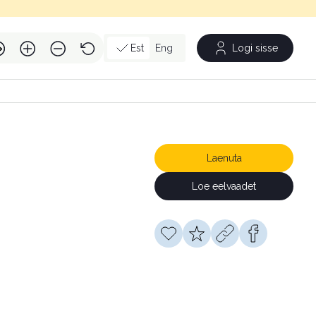
Est
Eng
Logi sisse
Laenuta
Loe eelvaadet