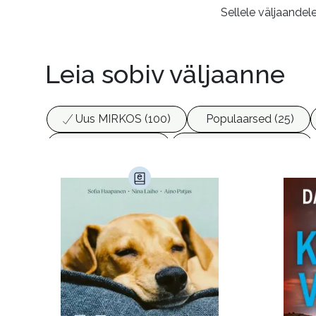
Sellele väljaandel
Leia sobiv väljaanne
Uus MIRKOS (100)
Populaarsed (25)
Biograafiad (229)
Eesti kirjandus (1774)
Haridus (20)
Ilukirjandus (4257)
Juht
Kunst ja looming (86)
Laste- ja noortekirj
Maamajandus (24)
Majandus (34)
P
Siseturvalisus (34)
Sport (52)
Tehnik
Ulme ja fantaasia (244)
Vabakasutus (423