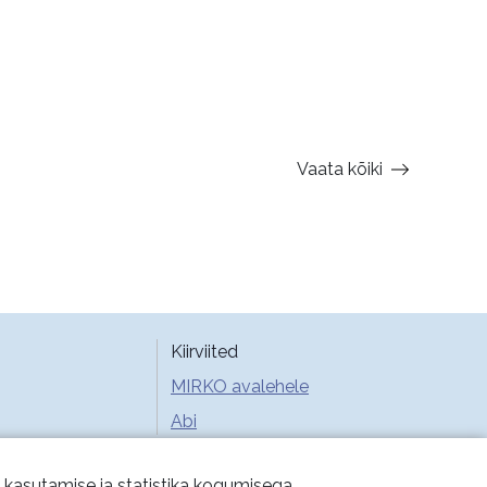
Vaata kõiki
Kiirviited
MIRKO avalehele
Abi
e kasutamise ja statistika kogumisega.