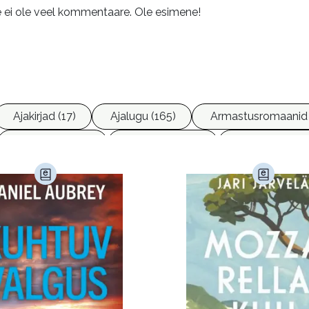
e ei ole veel kommentaare. Ole esimene!
Ajakirjad (17)
Ajalugu (165)
Armastusromaanid 
Ettevõtlus (30)
Filoloogia (121)
Filosoofia (14
imine (23)
Kodu ja aed (38)
Krimi ja põnevik (1285
andus (580)
Loodus (54)
Loodusteadus (32)
erioodika (15)
Psühholoogia (184)
Rahandus (47)
a (6)
Telekommunikatsioon (9)
Tervis (147)
)
Õigus (22)
Õppekirjandus (48)
Ühiskond (