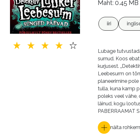
Maht: 0.45 MB
iiri
inglis
Lubage tutvustada,
surnud. Koos ebat
kurjusest. „Detekt
Leebesurm on tõmm
planeerimine pole 
tulla, kuna kamp 
poleks veel vähe,
läinud, kogu lootu
PABERRAAMAT 
näita rohke