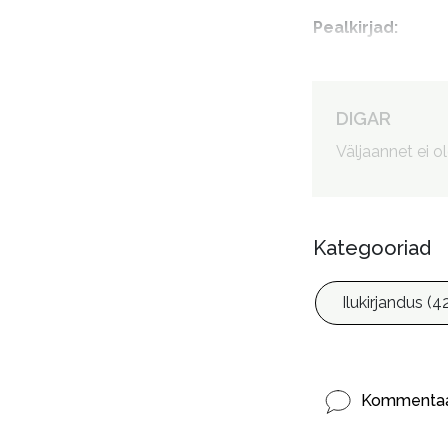
Pealkirjad
:
DIGAR
Autorid
:
Väljaannet ei o
Kategooriad
Ilukirjandus (4
Kommentaa