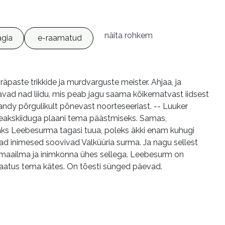
näita rohkem
gia
e-raamatud
paste trikkide ja murdvarguste meister. Ahjaa, ja
vad nad liidu, mis peab jagu saama kõikematvast iidsest
andy põrgulikult põnevast noorteseeriast. -- Luuker
eakskiiduga plaani tema päästmiseks. Samas,
udaks Leebesurma tagasi tuua, poleks äkki enam kuhugi
ad inimesed soovivad Valküüria surma. Ja nagu sellest
 maailma ja inimkonna ühes sellega. Leebesurm on
 saatus tema kätes. On tõesti sünged päevad.