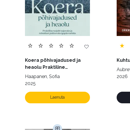
Koera põhivajadused ja
Kuhtu
heaolu Praktiline
Aubrey
käsiraamat sujuvaks ja
Haapanen, Sofia
2026
rahuldust pakkuvaks
2025
igapäevaeluks
Laenuta