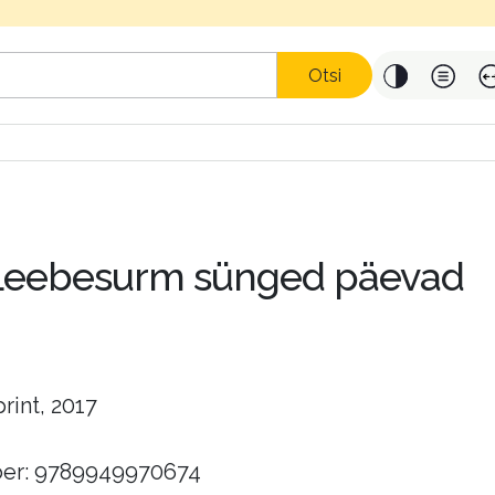
Otsi
Leebesurm sünged päevad
rint, 2017
er: 9789949970674