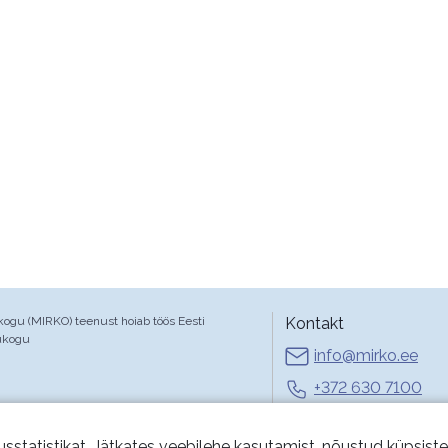
gu (MIRKO) teenust hoiab töös Eesti
Kontakt
ukogu
info@mirko.ee
+372 630 7100
E-R 9-17
usstatistikat. Jätkates veebilehe kasutamist, nõustud küpsist