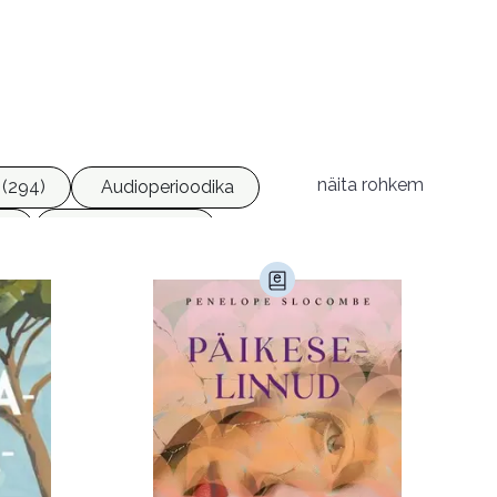
näita rohkem
(294)
Audioperioodika
6)
Geograafia (65)
)
Kultuur ja teadus (45)
Luule (75)
Religioon (107)
Transport (8)
168)