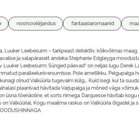
e
noorsookirjandus
fantaasiaromaanid
maa
 Luuker Leebesurm – tarkpeast detektiiv, kõikvõimas maag, rä
avalise ja salapäraselt andeka Stephanie Edgleyga moodusta
iiv Luuker Leebesurm: Sünged päevad“ on neljas lugu Derek L
atud paralleeluniversumisse. Pole ametlikku, Pelgupaiga h
kunagi olnud Valküüria tugevaim külg... Kuid isegi, kui ta su
pahalasi plaanivad hävitada Varjupaiga ja mõned väga võimuk
 on üsna tõenäoline, et sorts nimega Darquesse hävitab kogu
s on Valküürial. Kogu maailma raskus on Valküüria õlgadel ja
SOODUSHINNAGA
m