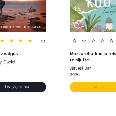
v valgus
Mozzarella-kuu ja teis
reisijutte
, Daniel
Järvelä, Jari
2026
Lisa järjekorda
Laenuta