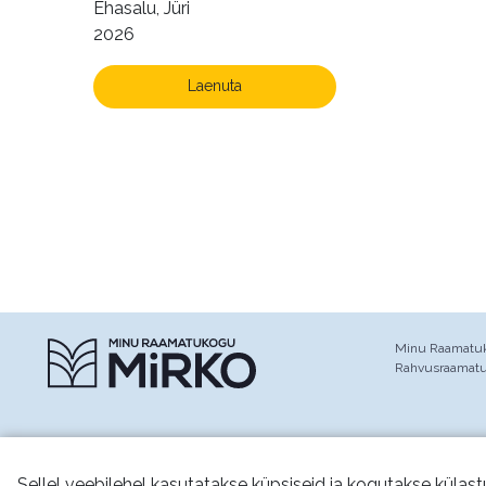
Ehasalu, Jüri
2026
Laenuta
Minu Raamatuko
Rahvusraamat
Sellel veebilehel kasutatakse küpsiseid ja kogutakse külast