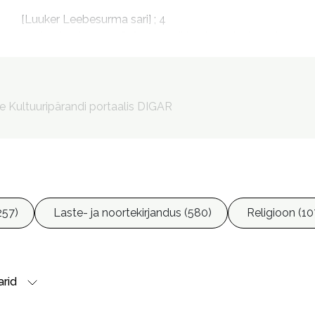
[Luuker Leebesurma sari] ; 4

Luuker Leebesurm [Võrguteavik] : sünged päevad

Detektiiv Luuker Leebesurm : sünged päevad

Skulduggery Pleasant : dark days. Eesti keeles
Pulver, Mario, 1980- tõlkija

le Kultuuripärandi portaalis DIGAR
Torn, Vilve, 1966- toimetaja

Percival, Tom, 1977- illustreerija

Kütt, Heigo, 1975- kujundaja

Karu, Liis (kunstnik), kujundaja
257)
Laste- ja noortekirjandus (580)
Religioon (10
rid