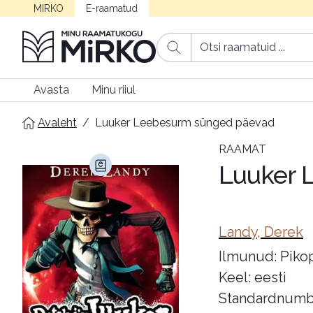
MIRKO
E-raamatud
Avasta
Minu riiul
Avaleht
/
Luuker Leebesurm sünged päevad
RAAMAT
Luuker 
Landy, Derek
Ilmunud: Pikop
Keel: eesti
Standardnumb